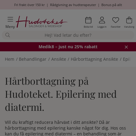
Fri frakt över 150 kr
|
Rådgivning av hudterapeuter
|
Bonus på allt
Önskel
Antal i
.
Va
An
.
Meny
Boka tid
Logga in
Favoriter
Varukorg
Medik8
– just nu 25% rabatt
Hem
Behandlingar
Ansikte
Hårborttagning Ansikte
Epiler
Hårtborttagning på
Hudoteket. Epilering med
diatermi.
Vill du kraftigt reducera hårväxt i ditt ansikte? Då är
hårborttagning med epilering kanske något för dig. Hos oss
kan du få epilering med diatermi – en behandling som är