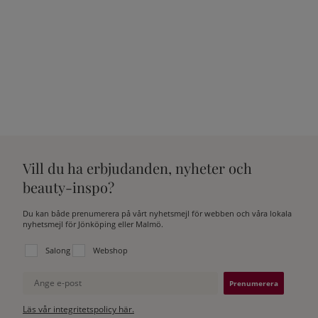
Ett sista litet tips – ha tålamod! Det krävs många
upprepade behandlingar för att du ska få ett bra resultat.
Vill du ha erbjudanden, nyheter och
beauty-inspo?
Du kan både prenumerera på vårt nyhetsmejl för webben och våra lokala
nyhetsmejl för Jönköping eller Malmö.
Välj vilken lista du vill prenumerera på:
Salong
Webshop
Ange e-post
Läs vår integritetspolicy här.