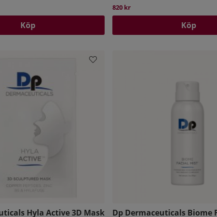
820 kr
Köp
Köp
sk som appliceras direkt
ng och återhämtning åt
l då och då när huden
ylande, reparerande och
r inflammation och rodnad
ticals Hyla Active 3D Mask
Dp Dermaceuticals Biome F