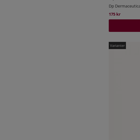
Dp Dermaceutica
175 kr