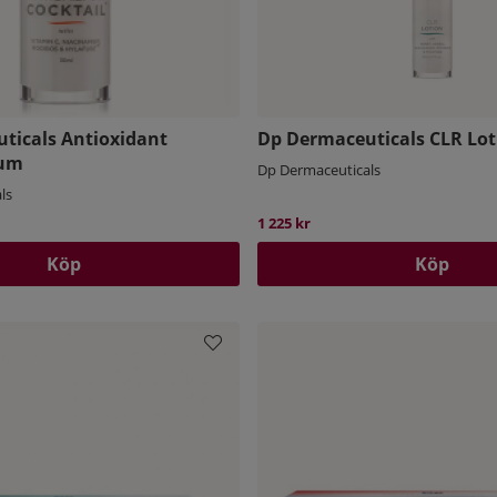
ticals Antioxidant
Dp Dermaceuticals CLR Lot
rum
Dp Dermaceuticals
ls
1 225 kr
Köp
Köp