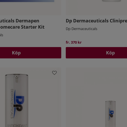
uticals Dermapen
Dp Dermaceuticals Clinipr
omecare Starter Kit
Dp Dermaceuticals
ls
fr. 370 kr
Köp
Köp