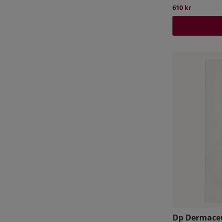
dem som har eksem.
610 kr
DP Dermaceuticals 3D Sculptured Mask
: Ansiktsma
efter behandling för att leverera intensiv återfuktni
stressad och irriterad hud. Masken är skön att ta til
behöver extra omsorg.
För vem?
Passar alla hudtyper
Cover Recover
: En BBcream med SPF30 som verkar k
täckande. Finns i åtta olika nyanser. Cremen dämpa
utan att täppa till porerna.
För vem?
Alla hudtyper
Dp Dermaceu