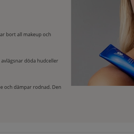
tar bort all makeup och
 avlägsnar döda hudceller
de och dämpar rodnad. Den
 på åldrande genom att
den även en rejäl boost och
på pigmenteringar.