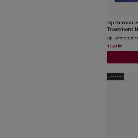
Dp Dermace
Treatment H
Dp Dermaceutica
1 020 kr