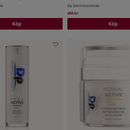
ls
Dp Dermaceuticals
450 kr
Köp
Köp