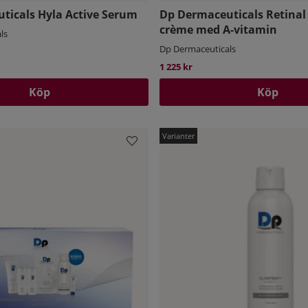
ticals Hyla Active Serum
Dp Dermaceuticals Retinal 
crème med A-vitamin
ls
Dp Dermaceuticals
1 225 kr
Köp
Köp