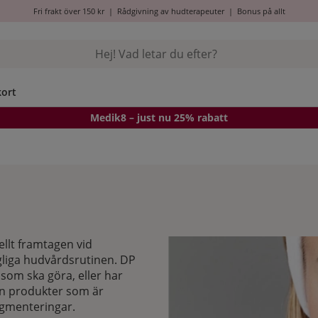
Fri frakt över 150 kr
|
Rådgivning av hudterapeuter
|
Bonus på allt
kort
Medik8
– just nu 25% rabatt
llt framtagen vid
liga hudvårdsrutinen. DP
som ska göra, eller har
en produkter som är
igmenteringar.