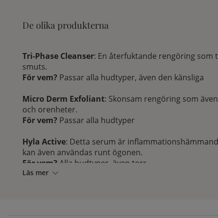
De olika produkterna
Tri-Phase Cleanser
: En återfuktande rengöring som 
smuts.
För vem?
Passar alla hudtyper, även den känsliga
Micro Derm Exfoliant
: Skonsam rengöring som även
och orenheter.
För vem?
Passar alla hudtyper
Hyla Active
: Detta serum är inflammationshämman
kan även användas runt ögonen.
För vem?
Alla hudtyper, även torr
Läs mer
Antixoidant Cocktail
: Detta serum bekämpar tecken
skydda huden mot fria radikaler. Utöver detta får hu
en fin lyster.
För vem?
Åldrad och solskadad hud. Fungerar även 