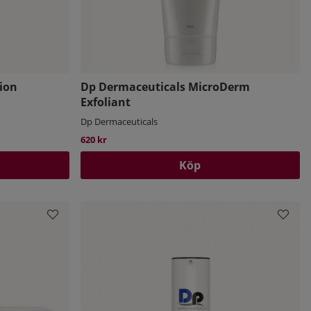
ion
Dp Dermaceuticals MicroDerm
Exfoliant
Dp Dermaceuticals
620 kr
Köp