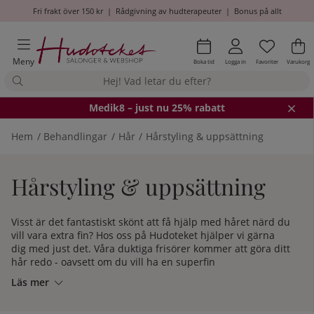
Fri frakt över 150 kr
|
Rådgivning av hudterapeuter
|
Bonus på allt
Önskel
Antal i
.
Va
An
.
Meny
Boka tid
Logga in
Favoriter
Varukorg
Medik8
– just nu 25% rabatt
Hem
Behandlingar
Hår
Hårstyling & uppsättning
Hårstyling & uppsättning
Visst är det fantastiskt skönt att få hjälp med håret närd du
vill vara extra fin? Hos oss på Hudoteket hjälper vi gärna
dig med just det. Våra duktiga frisörer kommer att göra ditt
hår redo - oavsett om du vill ha en superfin
bruduppsättning, om du vill se extra glammig ut på en
Läs mer
after work eller om du ska vara brudtärna eller gå på bal.
Här har vi samlat våra olika hårstylning & uppsättningar