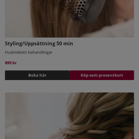
Paketet passar dig som vill se extra glammig ut på en after
work, eller om du är brudtärna. Kanske är det dags för din
bal? Välkommen till oss!
Styling/Uppsättning 50 min
Hudotekets behandlingar
895 kr
Boka här
Köp som presentkort