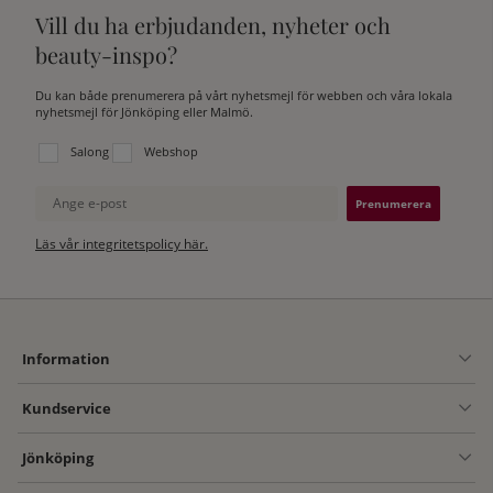
Vill du ha erbjudanden, nyheter och
beauty-inspo?
Du kan både prenumerera på vårt nyhetsmejl för webben och våra lokala
nyhetsmejl för Jönköping eller Malmö.
Välj vilken lista du vill prenumerera på:
Salong
Webshop
Ange e-post
Läs vår integritetspolicy här.
Information
Kundservice
Jönköping