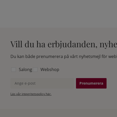
Vill du ha erbjudanden, nyh
Du kan både prenumerera på vårt nyhetsmejl för webb
Välj vilken lista du vill prenumerera på:
Salong
Webshop
Ange e-post
Läs vår integritetspolicy här.