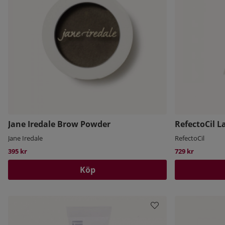
Jane Iredale Brow Powder
RefectoCil L
Jane Iredale
RefectoCil
395 kr
729 kr
Köp