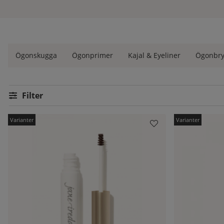
ögonbrynsprodukter - allt från ögonbrynspennor och ögonbryns
hjälpa dig på vägen.
Vilken produkt ska jag välja?
Ögonskugga
Ögonprimer
Kajal & Eyeliner
Ögonbr
Det beror helt på vilket resultat du vill ha och vad du själv gill
använder bra och rätt ögonbrynsprodukter. Vi tänkte lite sna
marknaden idag.
Filtrera
Ögonbrynspenna - forma enkelt dina bryn
Produkter
En ögonbrynspenna är den vanligaste och enklaste produkten at
har lite glesare bryn. Enklast är om du börjar med att skissa fr
att det ska se naturligt ut. Välj nyans efter vad du gillar - ant
Ögonbrynsskugga - för en naturlig look
Det här är produkten för dig som vill ha en mer naturlig loo