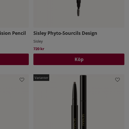
mer
ision Pencil
Sisley Phyto-Sourcils Design
Sisley
ara
ite
720 kr
Köp