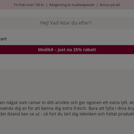
Fri frakt över 150 kr
|
Rådgivning av hudterapeuter
|
Bonus på allt
kort
Medik8
– just nu 25% rabatt
n något som ramar in ditt ansikte och ger ögonen ett extra lyft. At
vända dig av för att känna dig extra fräsch. Bara att fylla i dina br
 det ibland kan se ut - så fort du lärt dig tekniken och hittat produk
tt hitta en nål i en höstack. Här har vi samlat alla våra