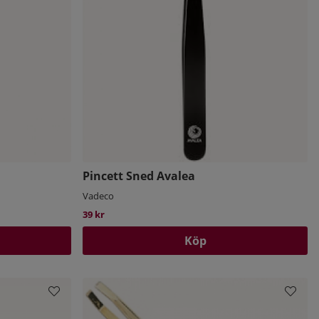
Pincett Sned Avalea
Vadeco
39 kr
Köp