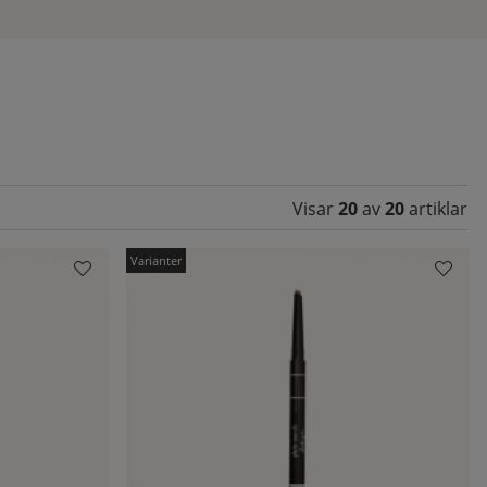
t
 du
Visar
20
av
20
artiklar
som
l
re.