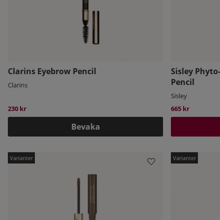
Clarins Eyebrow Pencil
Sisley Phyto
Pencil
Clarins
Sisley
230 kr
665 kr
Bevaka