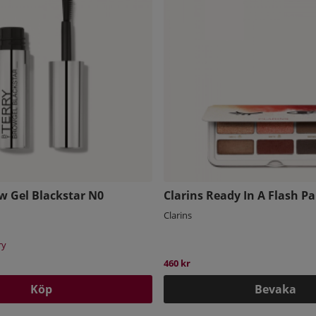
w Gel Blackstar N0
Clarins Ready In A Flash Pa
Clarins
ry
460 kr
Köp
Bevaka