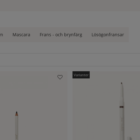
skugga till bryngel och brynvax. Här kommer en liten guide för at
yn
Mascara
Frans - och brynfärg
Lösögonfransar
ar för typ av produkt. Oavsett vilken brynstil du väljer krävs det att
bbt gå igenom några av de olika typerna av produkter som finns på
t använda för att fixa dina bryn. Det här är speciellt bra för dig 
am brynets form och se till att konturen inte blir för hård om du vil
ingen en ljus nyans för en naturlig look eller en mörkare för en tuffa
k. Med ögonbrynsskugga får du mjukare resultat än med