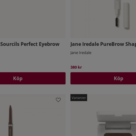
-Sourcils Perfect Eyebrow
Jane Iredale PureBrow Shap
Jane Iredale
380 kr
Köp
Köp