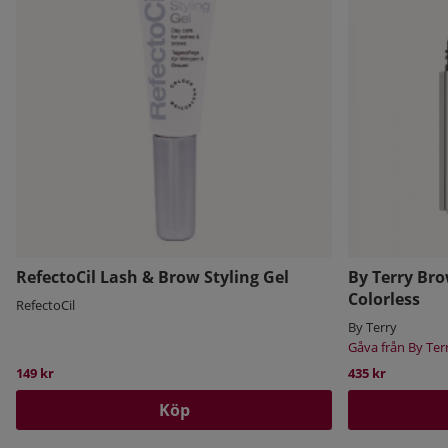
RefectoCil Lash & Brow Styling Gel
By Terry Bro
Colorless
RefectoCil
By Terry
Gåva från By Ter
149 kr
435 kr
Köp