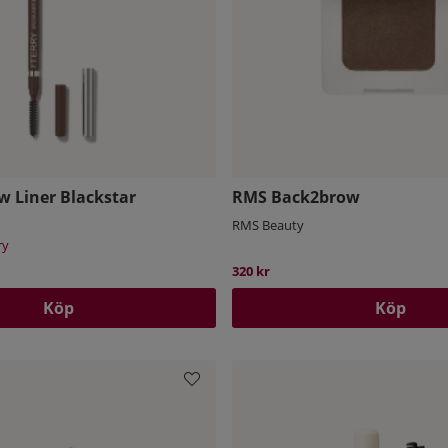
w Liner Blackstar
RMS Back2brow
RMS Beauty
ry
320 kr
Köp
Köp