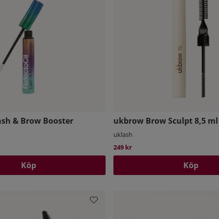
ash & Brow Booster
ukbrow Brow Sculpt 8,5 ml
uklash
249 kr
Köp
Köp