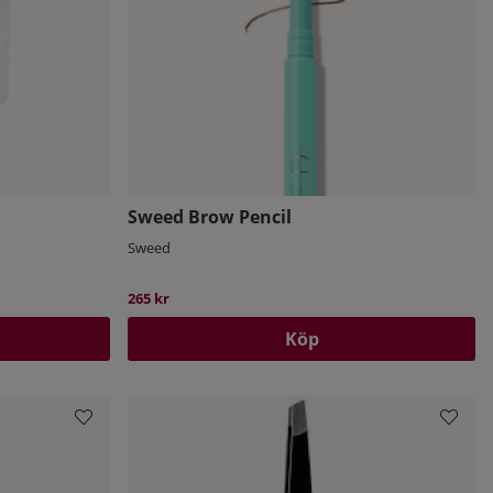
Sweed Brow Pencil
Sweed
265 kr
Köp