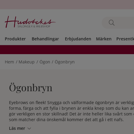
Produkter
Behandlingar
Erbjudanden
Märken
Present
Hem
Makeup
Ögon
Ögonbryn
Ögonbryn
Eyebrows on fleek! Snygga och välformade ögonbryn är verklige
forma, färga och att fylla i brynen är enkla knep som du kan an
gör verkligen en stor skillnad! Det är inte heller lika svårt som
som matcher dina önskemål kommer det att gå i ett nafs.
Läs mer
Men att hitta rätt ögonbrynsprodukter kan vara lika svårt som a