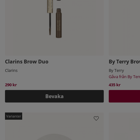
Clarins Brow Duo
By Terry Bro
Clarins
By Terry
Gåva från By Ter
290 kr
435 kr
Bevaka