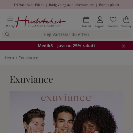
Fri frakt över 150 kr
|
Rådgivning av hudterapeuter
|
Bonus på allt
Önskel
Antal i
.
Va
An
.
Meny
Boka tid
Logga in
Favoriter
Varukorg
Medik8
– just nu 25% rabatt
Hem
Exuviance
Exuviance