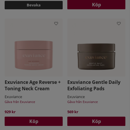
Köp
Bevaka
Exuviance Age Reverse +
Exuviance Gentle Daily
Toning Neck Cream
Exfoliating Pads
Exuviance
Exuviance
Gåva från Exuviance
Gåva från Exuviance
929 kr
569 kr
Köp
Köp