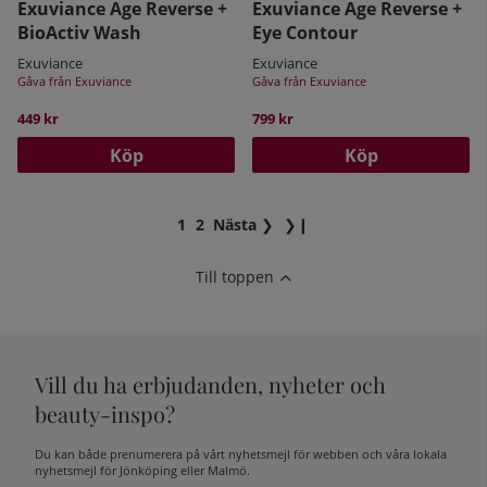
Exuviance Age Reverse +
Exuviance Age Reverse +
BioActiv Wash
Eye Contour
Exuviance
Exuviance
Gåva från Exuviance
Gåva från Exuviance
449 kr
799 kr
Köp
Köp
1
2
Nästa
❯
❯❙
Till toppen
Vill du ha erbjudanden, nyheter och
beauty-inspo?
Du kan både prenumerera på vårt nyhetsmejl för webben och våra lokala
nyhetsmejl för Jönköping eller Malmö.