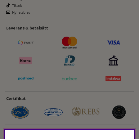
Tiktok
Nyhetsbrev
Leverans & betalsätt
Certifikat