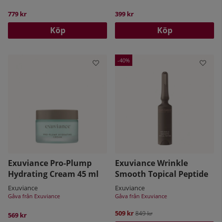
779 kr
399 kr
Köp
Köp
40
Exuviance Pro-Plump
Exuviance Wrinkle
Hydrating Cream 45 ml
Smooth Topical Peptide
Exuviance
Exuviance
Gåva från Exuviance
Gåva från Exuviance
509 kr
Ordinarie pris:
849 kr
569 kr