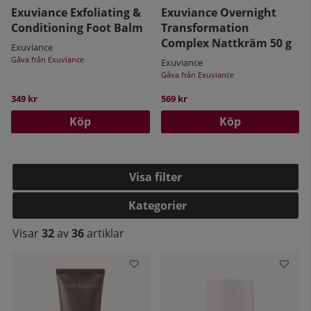
Exuviance Exfoliating &
Exuviance Overnight
Conditioning Foot Balm
Transformation
Hyr ut AHA-patent
Complex Nattkräm 50 g
Exuviance
Gåva från Exuviance
Exuviance
Gåva från Exuviance
Många stora kosmetikföretag “hyr” företagets
AHA-patent, bl.a. L’Oreal, Avon och Estee Lauder. I
349 kr
569 kr
och med produktlinjen Exuviance, lanserar
Köp
Köp
Neostrata en helt ny generation av AHA. Den
innehåller PHA, Poly-Hydroxy-Acids
(Polyhydroxysyra-G4), som passar alla hudtyper,
även känslig hud. PHA finns enbart i Exuviance
Filtrera
produkter. Exuviance erbjuder ett komplett
system av vetenskapligt utvecklade, högeffektiva
Kategorier
hudvårdsprodukter med alfa- och
Visar
32
av
36
artiklar
polyhydroxisyror kombinerat med de senaste
teknologierna och innovationerna.
PHA (Poly Hydroxy Acid) är en hudvänlig syra med
goda exfolierande egenskaper. De molekyler som
utgör PHA-syran är större i storlek än sina