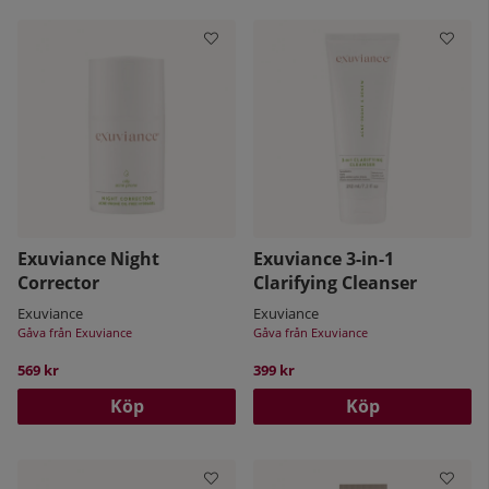
Exuviance Night
Exuviance 3-in-1
Corrector
Clarifying Cleanser
Exuviance
Exuviance
Gåva från Exuviance
Gåva från Exuviance
569 kr
399 kr
Köp
Köp