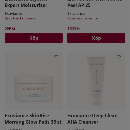
Expert Moisturizer
Peel AP 25
Exuviance
Exuviance
Gåva från Exuviance
Gåva från Exuviance
569 kr
1 099 kr
Köp
Köp
Exuviance SkinRise
Exuviance Deep Clean
Morning Glow Pads 36 st
AHA Cleanser
Exuviance
Exuviance