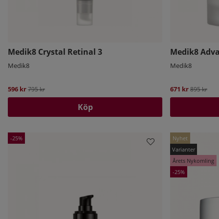
Medik8 Crystal Retinal 3
Medik8 Adva
Medik8
Medik8
596 kr
Ordinarie pris:
671 kr
Ordinarie 
795 kr
895 kr
Köp
25
Nyhet
Årets Nykomling
25