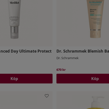
nced Day Ultimate Protect
Dr. Schrammek Blemish B
Dr. Schrammek
pris:
670 kr
Köp
Köp