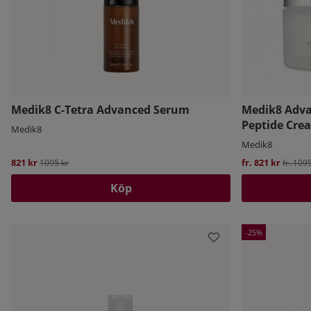
Medik8 C-Tetra Advanced Serum
Medik8 Adva
Peptide Cre
Medik8
Medik8
821 kr
Ordinarie pris:
fr. 821 kr
Ordinar
1095 kr
fr. 109
Köp
25