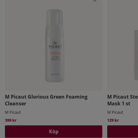
M Picaut Glorious Green Foaming
M Picaut Ste
Cleanser
Mask 1 st
M Picaut
M Picaut
399 kr
129 kr
Köp