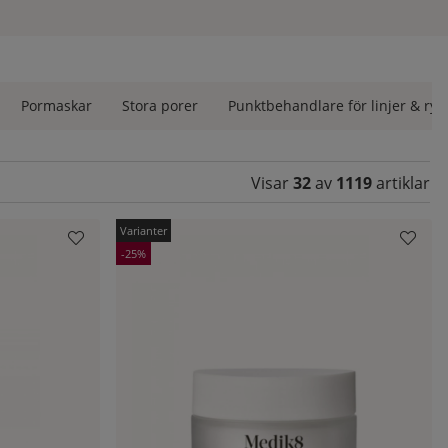
per
Pormaskar
Stora porer
Punktbehandlare för linjer & ryn
sen
Visar
32
av
1119
artiklar
25