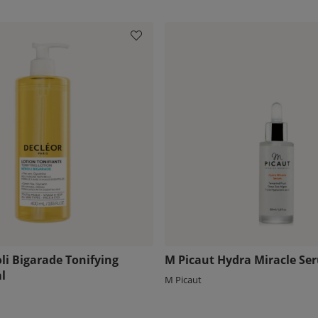
li Bigarade Tonifying
M Picaut Hydra Miracle Se
l
M Picaut