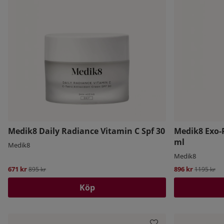
Medik8 Daily Radiance Vitamin C Spf 30
Medik8 Exo-
ml
Medik8
Medik8
671 kr
Ordinarie pris:
896 kr
Ordinarie 
895 kr
1195 kr
Köp