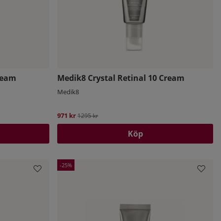
ream
Medik8 Crystal Retinal 10 Cream
Medik8
971 kr
Ordinarie pris:
1295 kr
Köp
25