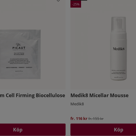
25
m Cell Firming Biocellulose
Medik8 Micellar Mousse
Medik8
fr. 116 kr
Ordinarie pris:
fr. 155 kr
Köp
Köp