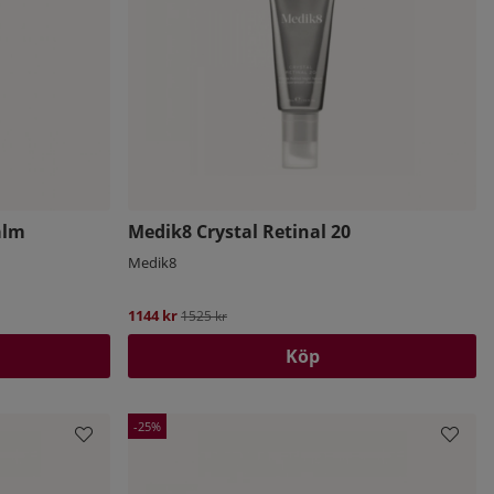
alm
Medik8 Crystal Retinal 20
Medik8
1144 kr
Ordinarie pris:
1525 kr
Köp
25