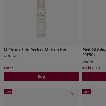
M Picaut Skin Perfect Moisturiser
Medik8 Adva
SPF50+
M Picaut
Medik8
699 kr
671 kr
Ordinarie 
895 kr
Köp
25
25