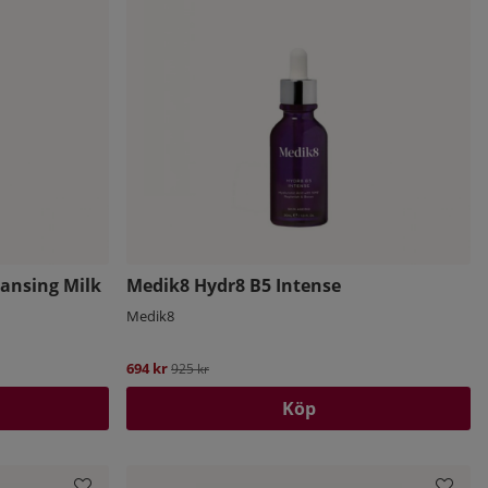
eansing Milk
Medik8 Hydr8 B5 Intense
Medik8
694 kr
Ordinarie pris:
925 kr
Köp