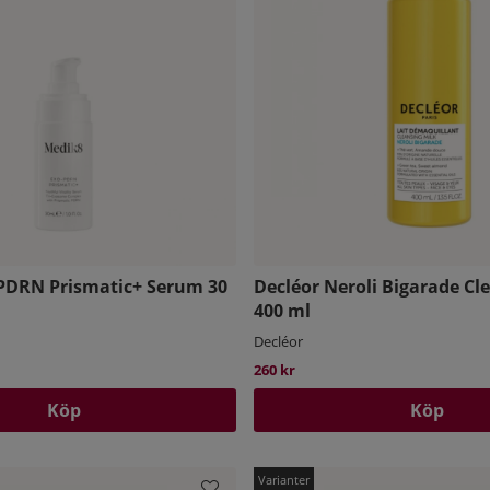
PDRN Prismatic+ Serum 30
Decléor Neroli Bigarade Cl
400 ml
Decléor
pris:
260 kr
Köp
Köp