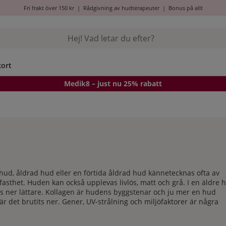
Fri frakt över 150 kr
|
Rådgivning av hudterapeuter
|
Bonus på allt
kort
Medik8
– just nu 25% rabatt
ud, åldrad hud eller en förtida åldrad hud kännetecknas ofta av
 fasthet. Huden kan också upplevas livlös, matt och grå. I en äldre 
s ner lättare. Kollagen är hudens byggstenar och ju mer en hud
är det brutits ner. Gener, UV-strålning och miljöfaktorer är några
pa åldrandet helt och hållet, men med rätt anpassade produkter kan