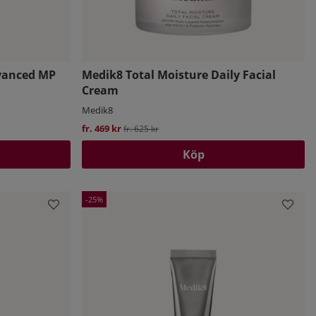
dvanced MP
Medik8 Total Moisture Daily Facial
Cream
Medik8
fr. 469 kr
Ordinarie pris:
fr. 625 kr
Köp
25