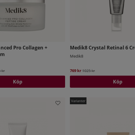
nced Pro Collagen +
Medik8 Crystal Retinal 6 C
am
Medik8
ie pris:
769 kr
Ordinarie pris:
5 kr
1025 kr
Köp
Köp