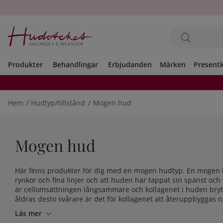
Produkter
Behandlingar
Erbjudanden
Märken
Present
Hem
Hudtyp/tillstånd
Mogen hud
Mogen hud
Här finns produkter för dig med en mogen hudtyp. En mogen h
rynkor och fina linjer och att huden har tappat sin spänst och
är cellomsättningen långsammare och kollagenet i huden bryt
åldras desto svårare är det för kollagenet att återuppbyggas n
anledningar till att huden åldras. Givetvis kan man inte stop
Läs mer
man bromsa den något.