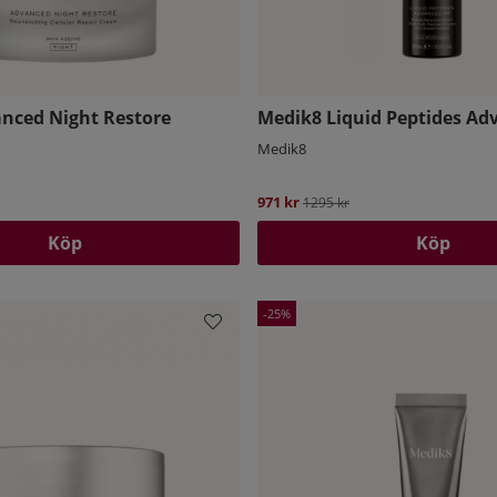
nced Night Restore
Medik8 Liquid Peptides A
Medik8
pris:
971 kr
Ordinarie pris:
1295 kr
Köp
Köp
25