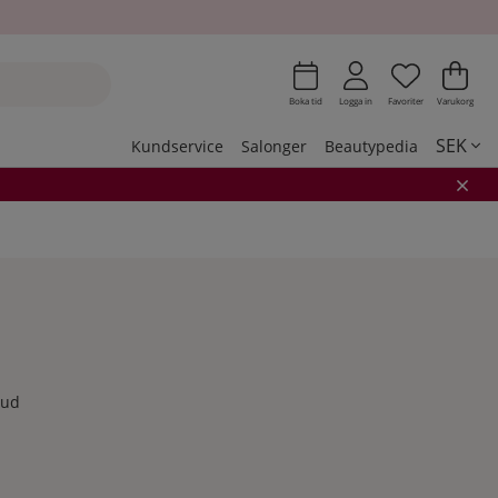
Önskeli
Antal i 
.
Var
Ant
.
Boka tid
Logga in
Favoriter
Varukorg
SEK
Kundservice
Salonger
Beautypedia
hud