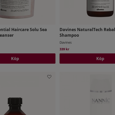
ntial Haircare Solu Sea
Davines NaturalTech Reba
leanser
Shampoo
Davines
339 kr
Köp
Köp