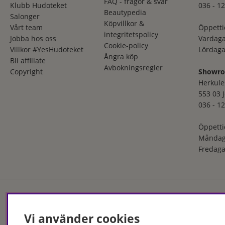
FAQ - frågor & svar
Klubb Hudoteket
036 - 12
Beautypedia
Salonger
Köpvillkor &
Vårt team
Öppetti
integritetspolicy
Jobba hos oss
Vardaga
Cookie-policy
Villkor #YesHudoteket
Lördaga
Ångra köp
Bli affiliate
Avbokningsregler
Copyright
Showr
Herkule
553 03 
036 - 12
Öppetti
Måndag
Fredaga
Vi använder cookies
Hudoteket erbjuder ett no