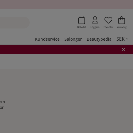
Önskeli
Antal i 
.
Var
Ant
.
Boka tid
Logga in
Favoriter
Varukorg
SEK
Kundservice
Salonger
Beautypedia
som
ör