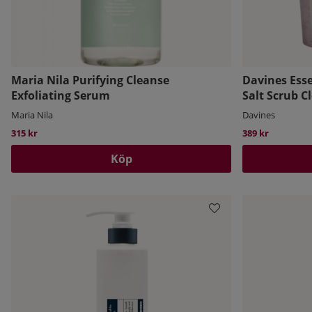
Maria Nila Purifying Cleanse
Davines Esse
Exfoliating Serum
Salt Scrub C
Maria Nila
Davines
315 kr
389 kr
Köp