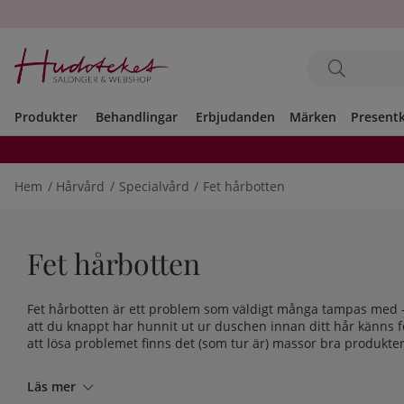
Produkter
Behandlingar
Erbjudanden
Märken
Present
Hem
Hårvård
Specialvård
Fet hårbotten
Fet hårbotten
Fet hårbotten är ett problem som väldigt många tampas med - o
att du knappt har hunnit ut ur duschen innan ditt hår känns fe
att lösa problemet finns det (som tur är) massor bra produkte
Läs mer
Varför är min hårbotten fet?