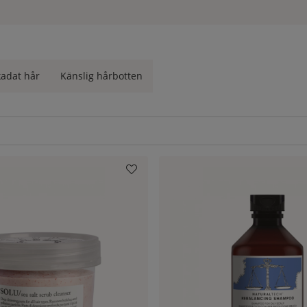
 du har en torr hårbotten beror det istället på att talgproduktione
tt helt bli av med ditt bekymmer, men du kan fortfarande använda rä
kadat hår
Känslig hårbotten
r ofta, och på så sätt skapat en större talgproduktion. Det som händ
talgproduktion, du tar då bort det naturliga fettlagret som kroppen
 för fettbristen genom att öka produktionen av talg - och vips så
en av stylingprodukter som täpper till dina porer. Det kan också b
gen tvättas. Vi vet att det är ganska tufft att vänja av håret vid mer
kan det kännas jobbigt att gå runt med fettigt hår. Det kommer dock
om veckan - det är tillräckligt.
assar ditt hår. Här har vi samlat våra produkter som passar för d
 ska välja? Kontakta oss på
kundservice
så hjälper vi givetvis dig.