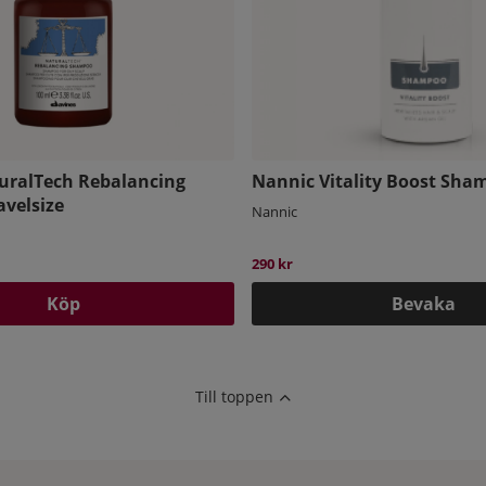
uralTech Rebalancing
Nannic Vitality Boost Sha
velsize
Nannic
290 kr
Köp
Bevaka
Till toppen