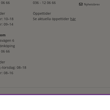
 06 66
036 - 12 06 66
Nyhetsbrev
der
Öppettider
r: 10–18
Se aktuella öppettider
här
r: 09–14
oom
svägen 6
Jönköping
 06 66
der
–torsdag: 08–18
r: 08–16
ga utvalt sortiment inom hudvård, hårvård och makeup – både online