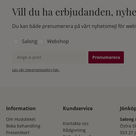
Vill du ha erbjudanden, nyh
Du kan både prenumerera på vårt nyhetsmejl för webb
Välj vilken lista du vill prenumerera på:
Salong
Webshop
Ange e-post
Läs vår integritetspolicy här.
Information
Kundservice
Jönkö
Om Hudoteket
Salong 
Kontakta oss
Boka behandling
Östra S
Rådgivning
Presentkort
553 21 