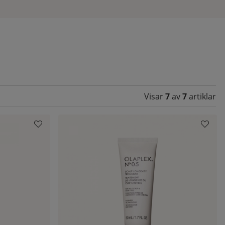
n är
tt
er
 är
Visar
7
av
7
artiklar
ero
ig