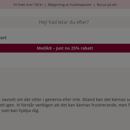
Fri frakt över 150 kr
|
Rådgivning av hudterapeuter
|
Bonus på allt
kort
Medik8
– just nu 25% rabatt
avsett om det sitter i generna eller inte. Ibland kan det kännas 
tt igen. Vi förstår verkligen att det kan kännas frustrerande, men f
r som kan hjälpa dig.