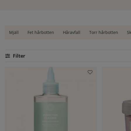
En fet hårbotten beror oftast på en överproduktion av talg (om
låg). Har du genetiskt en större talgproduktion är det svårt a
produkter för att underlätta problemet.
Mjäll
Fet hårbotten
Håravfall
Torr hårbotten
S
I många fall handlar det dock om att vi själva tvättat håret fö
när du tvättar ditt hår för ofta är att du stimulerar din huds 
producerar. Din kropp kommer att tro att den måste kompensera
både din hårbotten och ditt hår fett igen.
Filtrera
Du kan också få en fet hårbotten om du överdriver användning
på hormonella förändringar och stress i livet.
Produkter
Hur behandlar jag fet hårbotten?
Ja, det är viktigt att du successivt avvänjer håret från att dagli
regelbunden tvätt (Torrschampo, säger vi bara!) och i början 
att vara värt det! Vänj håret vid att bli tvättat cirka två gånger 
Sedan handlar det mycket om att använda rätt produkter som p
med fet hårbotten. Känner du dig osäker på vilken produkt du