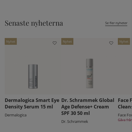
Senaste nyheterna
Se fler nyheter
Nyhet
Nyhet
Nyhet
Dermalogica Smart Eye
Dr. Schrammek Global
Face 
Density Serum 15 ml
Age Defense+ Cream
Clean
SPF 30 50 ml
Dermalogica
Face For
Gåva frå
Dr. Schrammek