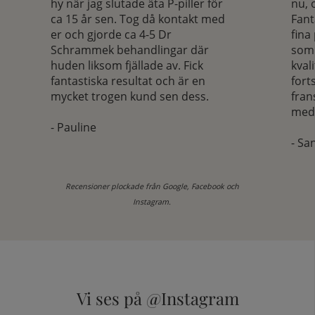
hy när jag slutade äta P-piller för
nu, 
ca 15 år sen. Tog då kontakt med
Fant
er och gjorde ca 4-5 Dr
fina
Schrammek behandlingar där
som 
huden liksom fjällade av. Fick
kval
fantastiska resultat och är en
fort
mycket trogen kund sen dess.
fran
med
- Pauline
- Sa
Recensioner plockade från Google, Facebook och
Instagram.
Vi ses på @Instagram