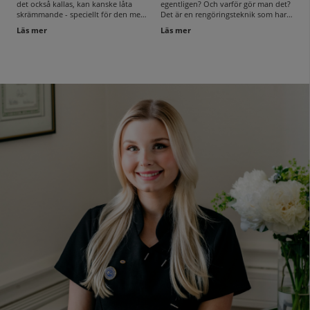
det också kallas, kan kanske låta
egentligen? Och varför gör man det?
skrämmande - speciellt för den med
Det är en rengöringsteknik som har
en redan oljig hy. Men faktum är att
sitt ursprung i Asien (som många bra
Läs mer
Läs mer
rengöringsolja har många fördelar
hudvårdsknep) där man på kvällen
för alla hudtyper. Här lär vi dig mer
rengör sin hud i två steg. Man
om dess goda egenskaper!
använder sig dels av en oljebaserad
rengöring och i steg två använder
man sig av en vattenbaserad
rengöring som är anpassad just för
din hudtyp. Läs vidare för att lära dig
mer om denna rengöringsteknik och
vilka produkter som du kan kika
närmare på om du vill testa
dubbelrengöring.