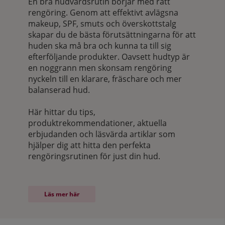
En bra hudvårdsrutin börjar med rätt
rengöring. Genom att effektivt avlägsna
makeup, SPF, smuts och överskottstalg
skapar du de bästa förutsättningarna för att
huden ska må bra och kunna ta till sig
efterföljande produkter. Oavsett hudtyp är
en noggrann men skonsam rengöring
nyckeln till en klarare, fräschare och mer
balanserad hud.
Här hittar du tips,
produktrekommendationer, aktuella
erbjudanden och läsvärda artiklar som
hjälper dig att hitta den perfekta
rengöringsrutinen för just din hud.
Navigering till information
Läs mer här