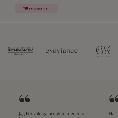
Navigering till salongsinformation
Till salongssidan
- Läs mer om Hudotekets salonger
Jag fick väldiga problem med min
Har 