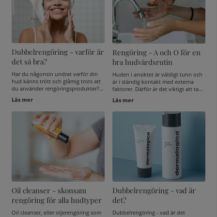
hudtyp.
minuter per dag på din rengöring.
Dubbelrengöring - varför är
Rengöring - A och O för en
det så bra?
bra hudvårdsrutin
Har du någonsin undrat varför din
Huden i ansiktet är väldigt tunn och
hud känns trött och glåmig trots att
är i ständig kontakt med externa
du använder rengöringsprodukter?
faktorer. Därför är det viktigt att ta
Vi lägger i genomsnitt bara 20
sig tiden och rengöra ansiktet
Läs mer
Läs mer
sekunder på att rengöra vårt ansikte
noggrant, morgon som kväll. Här kan
varje dag, vilket ofta inte räcker för
du läsa mer om varför rengöringen
att lösa upp alla lager av makeup,
bör vara din största prioritet i din
solkräm, hudceller och talg. Om
hudvårdsrutin.
huden inte blir ordentligt ren, kan
dessa rester göra den glåmig och
täppt, vilket kan leda till
hudirritation och känslighet. Det kan
vara dags att prova dubbelrengöring
– en effektiv metod som många
skönhetsexperter svär vid för att
uppnå en djupgående och strålande
Oil cleanser - skonsam
Dubbelrengöring - vad är
renhet. Här delar vi med oss av hur
du får din hud ren på djupet och ger
rengöring för alla hudtyper
det?
den den vård den verkligen
förtjänar.
Oil cleanser, eller oljerengöring som
Dubbelrengöring - vad är det