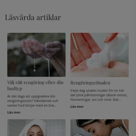
Läsvärda artiklar
Välj rätt rengöring efter din
Rengöringsritualen
hudtyp
Varje dag utsätts huden för en hel
del yttre påfrestningar såsom smuts,
Är det dags att uppgradera din
föroreningar, sol och vind. Det
rengöringsrutin? Välmående och
påverkar huden negativt och kan
vacker hud börjar med en bra
Läs mer
bidra till att huden åldras i förtid,
ansiktsrengöring. Huden i ansiktet är
Läs mer
och det vill vi inte! En bra
väldig tunn och i ständig kontakt
rengöringsritual är alltså A och O för
med externa faktorer, därför är det
att hålla huden i schack samtidigt
viktigt att du ger ansiktet lite extra
som efterföljande produkter lättare
omtanke. I detta inlägg hjälper vi dig
ta sig ner i huden. Så se till att
välja rätt rengöring utifrån din
verkligen lägga ner några extra