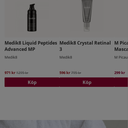
Medik8 Liquid Peptides
Medik8 Crystal Retinal
M Pic
Advanced MP
3
Masca
Medik8
Medik8
M Picau
971 kr
Ordinarie pris:
596 kr
Ordinarie pris:
299 kr
1295 kr
795 kr
Köp
Köp