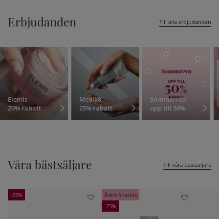
Erbjudanden
Till alla erbjudanden
Elemis
Medik8
Sommarrea
20% rabatt
25% rabatt
upp till 50%
kelistan:
Våra bästsäljare
Till våra bästsäljare
25
Årets Snackis
25