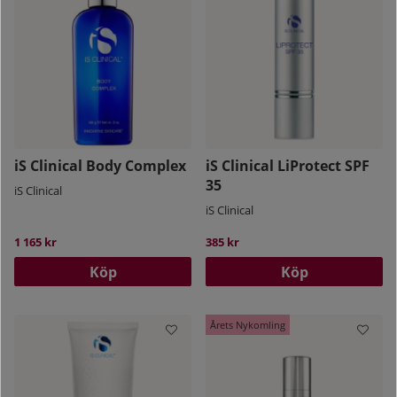
iS Clinical Body Complex
iS Clinical LiProtect SPF
35
iS Clinical
iS Clinical
1 165 kr
385 kr
Köp
Köp
Årets Nykomling