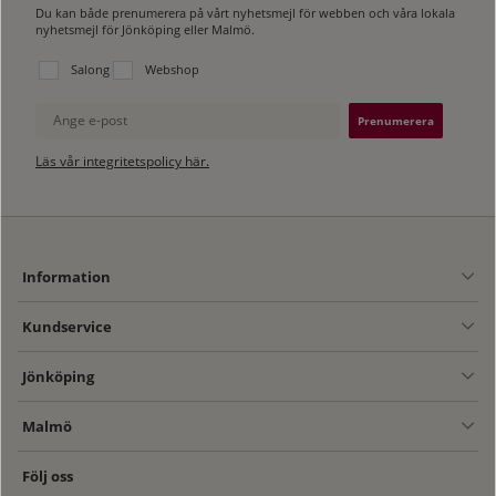
Du kan både prenumerera på vårt nyhetsmejl för webben och våra lokala
nyhetsmejl för Jönköping eller Malmö.
Välj vilken lista du vill prenumerera på:
Salong
Webshop
Ange e-post
Läs vår integritetspolicy här.
Information
Kundservice
Jönköping
Malmö
Följ oss