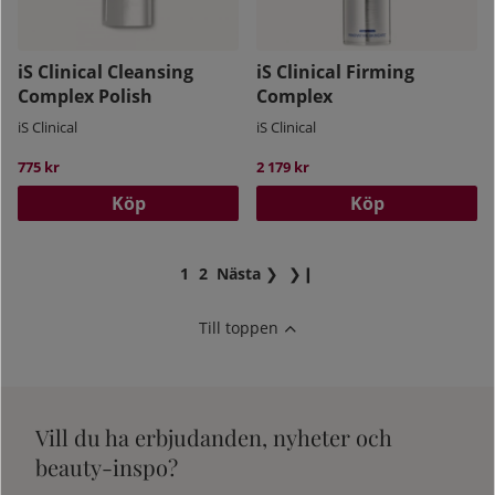
iS Clinical Cleansing
iS Clinical Firming
Complex Polish
Complex
iS Clinical
iS Clinical
775 kr
2 179 kr
Köp
Köp
1
2
Nästa
❯
❯❙
Till toppen
Vill du ha erbjudanden, nyheter och
beauty-inspo?