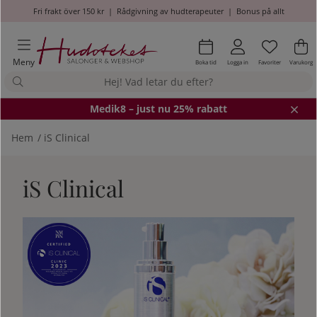
Fri frakt över 150 kr
|
Rådgivning av hudterapeuter
|
Bonus på allt
Önskel
Antal i
.
Va
An
.
Meny
Boka tid
Logga in
Favoriter
Varukorg
Medik8
– just nu 25% rabatt
Hem
iS Clinical
iS Clinical