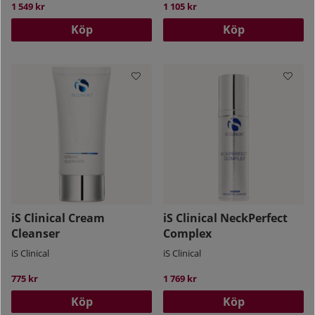
1 549 kr
1 105 kr
Köp
Köp
iS Clinical Cream
iS Clinical NeckPerfect
Cleanser
Complex
iS Clinical
iS Clinical
775 kr
1 769 kr
Köp
Köp