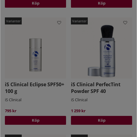
Köp
Köp
täppa igen porer eller lämna en tung känsla på
huden.
iS Clinical PROTECT
:
Det sista steget handlar om
att skydda huden, vilket är ett otroligt viktigt steg
för alla oavsett hudtyp eller hudtillstånd. I serien
PROTECT hittar du produkter som skyddar din hud
från solens skadliga strålar med hjälp av ett
bredspektrigt UVA-och UVB-skydd.
Vill du ha hjälp med vilka produkter från iS Clinical
iS Clinical Eclipse SPF50+
iS Clinical PerfecTint
som passar just dig?
Kontakta våra
100 g
Powder SPF 40
hudterapeuter
så hjälper de dig att skräddarsy en
hudvårdsrutin!
iS Clinical
iS Clinical
795 kr
1 259 kr
Köp
Köp