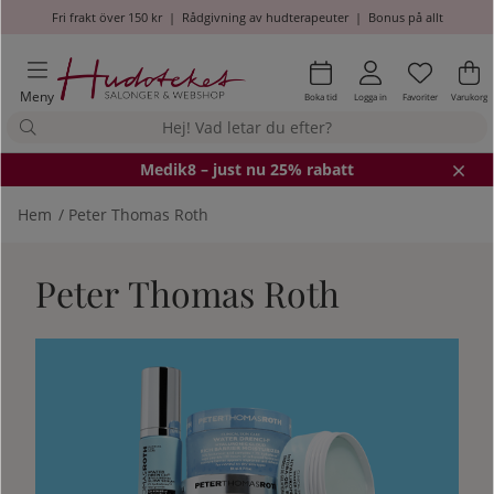
Fri frakt över 150 kr
|
Rådgivning av hudterapeuter
|
Bonus på allt
Önskel
Antal i
.
Va
An
.
Meny
Boka tid
Logga in
Favoriter
Varukorg
Medik8
– just nu 25% rabatt
Hem
Peter Thomas Roth
Peter Thomas Roth