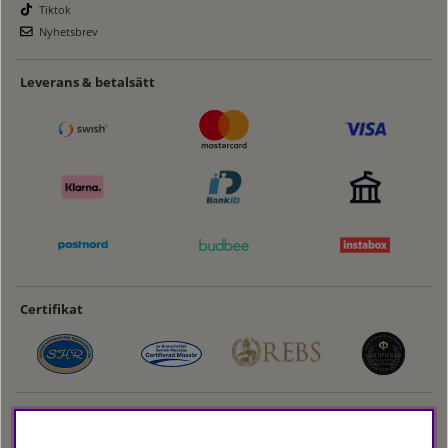
Tiktok
Nyhetsbrev
Leverans & betalsätt
Certifikat