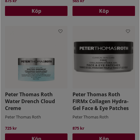
beroende på vad du söker just nu för din hud.
875 kr
565 kr
Peter Thomas Roth Made To Mask 4 Piece Kit
Köp
Köp
erbjuder fyra olika masker, Perfekt kit för
multimaskingbehandling och innehåller allt du
behöver för att exfoliera, rengöra och lugna huden
och ge den en fastare framtoning.
Trötta, puffiga ögon med antydan till
ålderstecken? No more!
Peter Thomas Roth
Instant Firmx Eye
ger en omedelbar åtstramning
av ögonkonturen och ger ett tillfälligt lyft samt gör
huden fastare och slätare.
En annan favorit i badrumsskåpet har blivit
Peter
Peter Thomas Roth
Peter Thomas Roth
Thomas Roth Water Drench Hyaluronic Glow
Water Drench Cloud
FIRMx Collagen Hydra-
Serum
, ett intensivt återfuktande serum
Creme
Gel Face & Eye Patches
innehållande 75% hyaluronsyra-komplex som
Peter Thomas Roth
Peter Thomas Roth
bevarar hudens fuktbalans, förbättrar dess textur
samt tillför lyster.
725 kr
875 kr
Köp
Köp