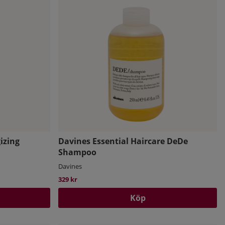
izing
Davines Essential Haircare DeDe
Shampoo
Davines
329 kr
Köp