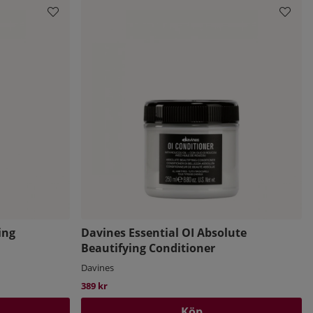
ing
Davines Essential OI Absolute
Beautifying Conditioner
Davines
389 kr
Köp