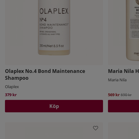
Olaplex No.4 Bond Maintenance
Maria Nila 
Shampoo
Maria Nila
Olaplex
379 kr
569 kr
Ordinarie 
690 kr
Köp