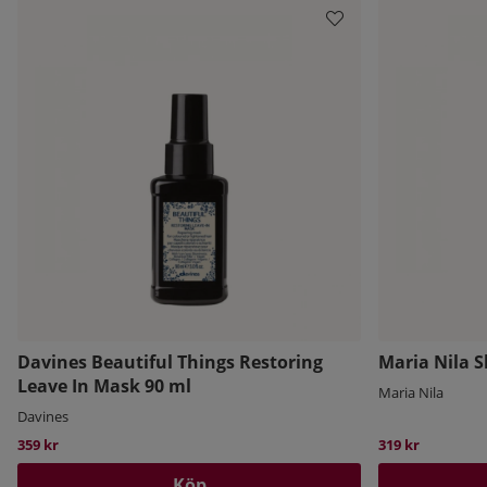
Davines Beautiful Things Restoring
Maria Nila 
Leave In Mask 90 ml
Maria Nila
Davines
359 kr
319 kr
Köp