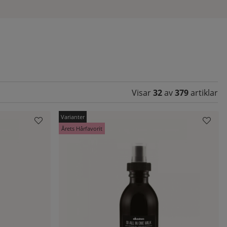
Visar
32
av
379
artiklar
Årets Hårfavorit