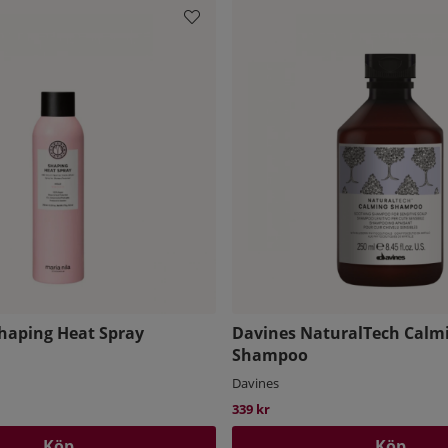
Shaping Heat Spray
Davines NaturalTech Calm
Shampoo
Davines
339 kr
Köp
Köp