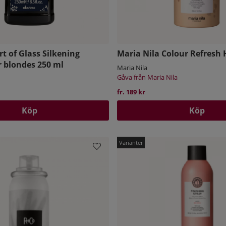
t of Glass Silkening
Maria Nila Colour Refresh
 blondes 250 ml
Maria Nila
Gåva från Maria Nila
fr. 189 kr
Köp
Köp