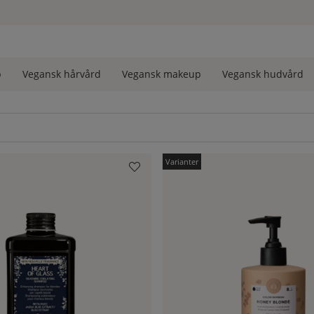
akta oss så hjälper vi dig!
p
Vegansk hårvård
Vegansk makeup
Vegansk hudvård