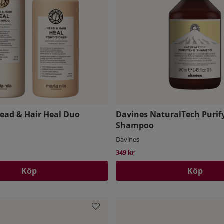
Head & Hair Heal Duo
Davines NaturalTech Purif
Shampoo
Davines
pris:
349 kr
Köp
Köp