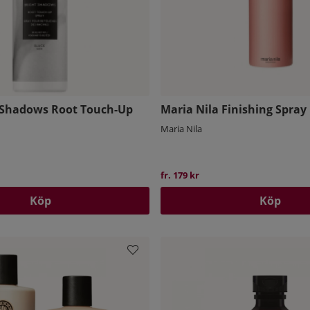
 Shadows Root Touch-Up
Maria Nila Finishing Spray
Maria Nila
pris:
fr. 179 kr
Köp
Köp