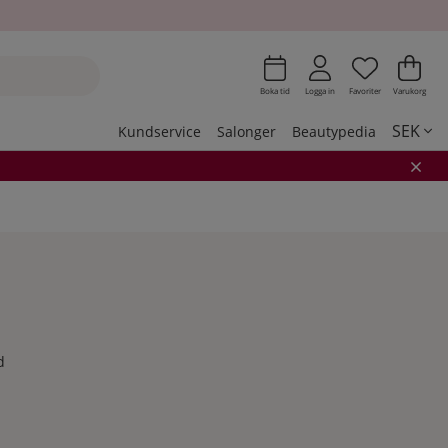
Önskeli
Antal i 
.
Var
Ant
.
Boka tid
Logga in
Favoriter
Varukorg
SEK
Kundservice
Salonger
Beautypedia
d