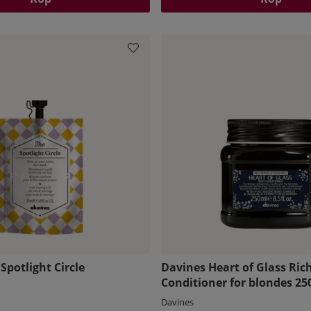
Spotlight Circle
Davines Heart of Glass Ric
Conditioner for blondes 25
Davines