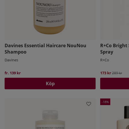
Davines Essential Haircare NouNou
R+Co Bright
Shampoo
Spray
Davines
R+Co
fr. 139 kr
173 kr
Ordinarie 
289 kr
Köp
18