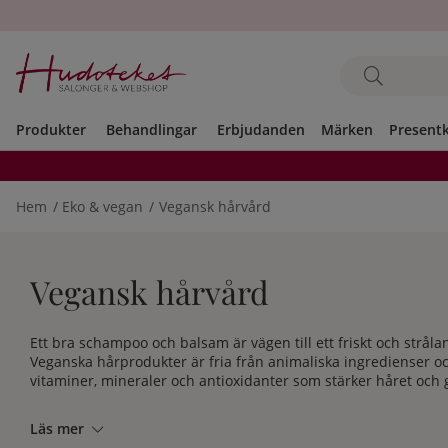
Produkter
Behandlingar
Erbjudanden
Märken
Present
Hem
Eko & vegan
Vegansk hårvård
Vegansk hårvård
Ett bra schampoo och balsam är vägen till ett friskt och strål
Veganska hårprodukter är fria från animaliska ingredienser o
vitaminer, mineraler och antioxidanter som stärker håret och ge
Läs mer
Veganvänliga hårvårdsprodukter kan tyckas svåra att finna - ti