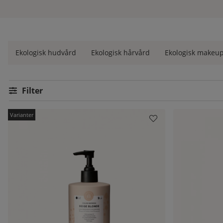
vraka.
Är du osäker på vilka produkter som passar just ditt hår?
Kont
Ekologisk hudvård
Ekologisk hårvård
Ekologisk makeu
Filtrera
Produkter