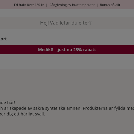
Fri frakt över 150 kr
|
Rådgivning av hudterapeuter
|
Bonus på allt
kort
Medik8
– just nu 25% rabatt
ande hår!
ch är skapade av säkra syntetiska ämnen. Produkterna är fyllda me
r dig ett härligt svall.
lls nu. Här har vi sammanställt vårt utbud så att du kan välja och