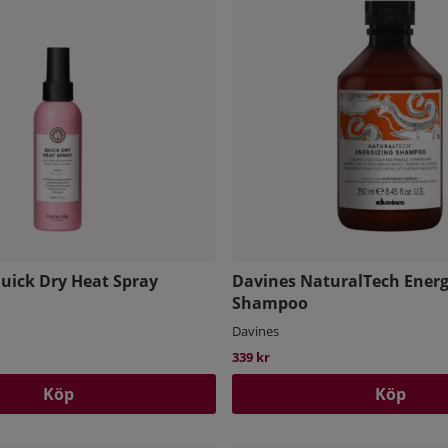
uick Dry Heat Spray
Davines NaturalTech Energ
Shampoo
Davines
339 kr
Köp
Köp