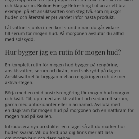
och klappar in.
Bioline Energy Refreshing Lotion
är ett bra
exempel på ett ansiktsvatten som steg två, som mjukgör
huden och återställer pH-värdet inför nästa produkt.
Låt vattnet sjunka in en kort stund innan du går vidare
till
serum för mogen hud
. På morgonen avslutar du alltid
med solskydd.
Hur bygger jag en rutin för mogen hud?
En komplett rutin för mogen hud bygger på rengöring,
ansiktsvatten, serum och kräm, med solskydd på dagen.
Ansiktsvattnet är bryggan mellan rengöringen och de mer
aktiva stegen.
Börja med en mild
ansiktsrengöring för mogen hud
morgon
och kväll. Följ upp med ansiktsvattnet och sedan ett serum,
gärna med antioxidanter eller
niacinamid
. Avsluta med
en
dagkräm för mogen hud
på morgonen och en
nattkräm för
mogen hud
på kvällen.
Introducera nya produkter en i taget så att du märker hur
huden svarar. Vill du fördjupa dig finns mer att läsa
om
mogen hud
och dess behov.