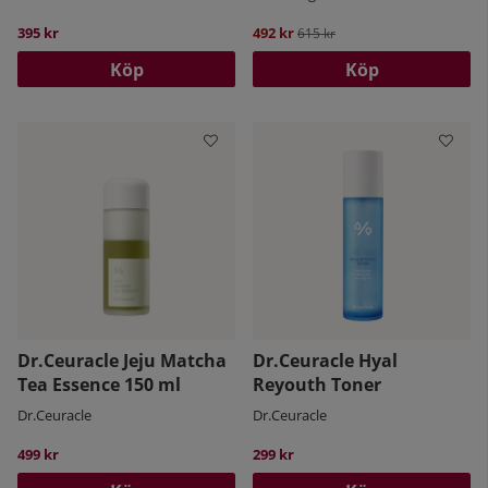
395 kr
492 kr
Ordinarie pris:
615 kr
Köp
Köp
Dr.Ceuracle Jeju Matcha
Dr.Ceuracle Hyal
Tea Essence 150 ml
Reyouth Toner
Dr.Ceuracle
Dr.Ceuracle
499 kr
299 kr