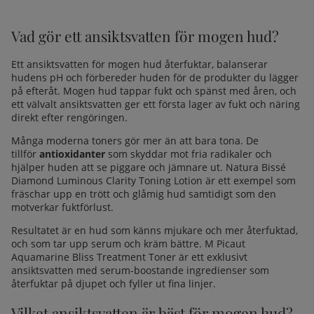
Vad gör ett ansiktsvatten för mogen hud?
Ett ansiktsvatten för mogen hud återfuktar, balanserar
hudens pH och förbereder huden för de produkter du lägger
på efteråt. Mogen hud tappar fukt och spänst med åren, och
ett välvalt ansiktsvatten ger ett första lager av fukt och näring
direkt efter rengöringen.
Många moderna toners gör mer än att bara tona. De
tillför
antioxidanter
som skyddar mot fria radikaler och
hjälper huden att se piggare och jämnare ut.
Natura Bissé
Diamond Luminous Clarity Toning Lotion
är ett exempel som
fräschar upp en trött och glåmig hud samtidigt som den
motverkar fuktförlust.
Resultatet är en hud som känns mjukare och mer återfuktad,
och som tar upp serum och kräm bättre.
M Picaut
Aquamarine Bliss Treatment Toner
är ett exklusivt
ansiktsvatten med serum-boostande ingredienser som
återfuktar på djupet och fyller ut fina linjer.
Vilket ansiktsvatten är bäst för mogen hud?