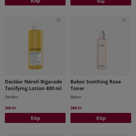
Köp
Köp
Decléor Néroli Bigarade
Babor Soothing Rose
Tonifying Lotion 400 ml
Toner
Decléor
Babor
260 kr
369 kr
Köp
Köp