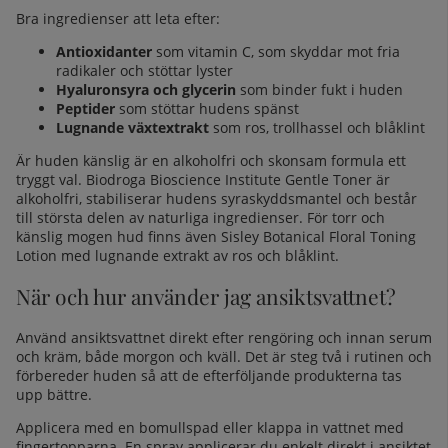
Bra ingredienser att leta efter:
Antioxidanter
som vitamin C, som skyddar mot fria
radikaler och stöttar lyster
Hyaluronsyra och glycerin
som binder fukt i huden
Peptider
som stöttar hudens spänst
Lugnande växtextrakt
som ros, trollhassel och blåklint
Är huden känslig är en alkoholfri och skonsam formula ett
tryggt val.
Biodroga Bioscience Institute Gentle Toner
är
alkoholfri, stabiliserar hudens syraskyddsmantel och består
till största delen av naturliga ingredienser. För torr och
känslig mogen hud finns även Sisley Botanical Floral Toning
Lotion med lugnande extrakt av ros och blåklint.
När och hur använder jag ansiktsvattnet?
Använd ansiktsvattnet direkt efter rengöring och innan serum
och kräm, både morgon och kväll. Det är steg två i rutinen och
förbereder huden så att de efterföljande produkterna tas
upp bättre.
Applicera med en bomullspad eller klappa in vattnet med
fingertopparna. En spray applicerar du enkelt direkt i ansiktet