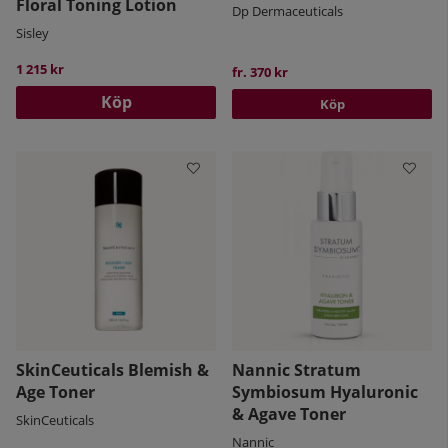
Floral Toning Lotion
Dp Dermaceuticals
Sisley
1 215 kr
fr. 370 kr
Köp
Köp
SkinCeuticals Blemish &
Nannic Stratum
Age Toner
Symbiosum Hyaluronic
& Agave Toner
SkinCeuticals
Nannic