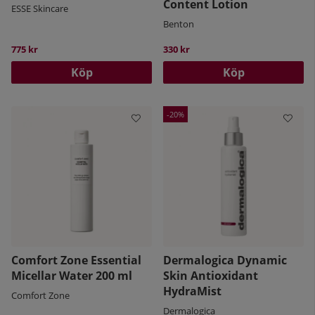
Content Lotion
ESSE Skincare
Benton
775 kr
330 kr
Köp
Köp
20
Comfort Zone Essential
Dermalogica Dynamic
Micellar Water 200 ml
Skin Antioxidant
HydraMist
Comfort Zone
Dermalogica