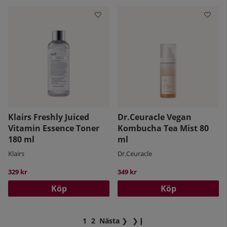
Klairs Freshly Juiced
Dr.Ceuracle Vegan
Vitamin Essence Toner
Kombucha Tea Mist 80
180 ml
ml
Klairs
Dr.Ceuracle
329 kr
349 kr
Köp
Köp
1
2
Nästa
❯
❯❙