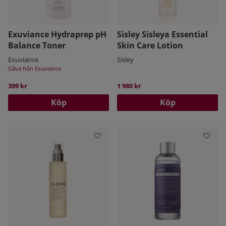
Exuviance Hydraprep pH
Sisley Sisleya Essential
Balance Toner
Skin Care Lotion
Exuviance
Sisley
Gåva från Exuviance
399 kr
1 980 kr
Köp
Köp