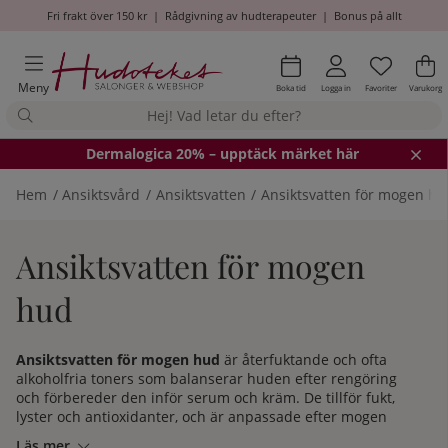
Fri frakt över 150 kr
|
Rådgivning av hudterapeuter
|
Bonus på allt
Önskel
Antal i
.
Va
An
.
Meny
Boka tid
Logga in
Favoriter
Varukorg
Dermalogica 20% – upptäck märket här
Hem
Ansiktsvård
Ansiktsvatten
Ansiktsvatten för mogen hu
Ansiktsvatten för mogen
hud
Ansiktsvatten för mogen hud
är återfuktande och ofta
alkoholfria toners som balanserar huden efter rengöring
och förbereder den inför serum och kräm. De tillför fukt,
lyster och antioxidanter, och är anpassade efter mogen
huds behov av extra näring och spänst.
Läs mer