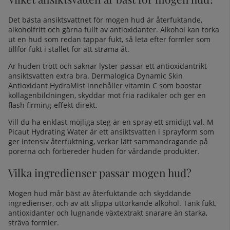
Det bästa ansiktsvattnet för mogen hud är återfuktande,
alkoholfritt och gärna fullt av antioxidanter. Alkohol kan torka
ut en hud som redan tappar fukt, så leta efter formler som
tillför fukt i stället för att strama åt.
Är huden trött och saknar lyster passar ett antioxidantrikt
ansiktsvatten extra bra.
Dermalogica Dynamic Skin
Antioxidant HydraMist
innehåller vitamin C som boostar
kollagenbildningen, skyddar mot fria radikaler och ger en
flash firming-effekt direkt.
Vill du ha enklast möjliga steg är en spray ett smidigt val.
M
Picaut Hydrating Water
är ett ansiktsvatten i sprayform som
ger intensiv återfuktning, verkar lätt sammandragande på
porerna och förbereder huden för vårdande produkter.
Vilka ingredienser passar mogen hud?
Mogen hud mår bäst av återfuktande och skyddande
ingredienser, och av att slippa uttorkande alkohol. Tänk fukt,
antioxidanter och lugnande växtextrakt snarare än starka,
sträva formler.