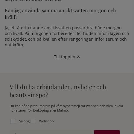
Kan jag använda samma ansiktsvatten morgon och
kväll?
Ja, ett återfuktande ansiktsvatten passar bra både morgon
och kväll. På morgonen förbereder det huden inför dagen och
solskyddet, och på kvällen efter rengöringen inför serum och
nattkräm.
Till toppen
Vill du ha erbjudanden, nyheter och
beauty-inspo?
Du kan både prenumerera på vårt nyhetsmejl för webben och våra lokala
nyhetsmejl för Jönköping eller Malmö.
Välj vilken lista du vill prenumerera på:
Salong
Webshop
Ange e-post