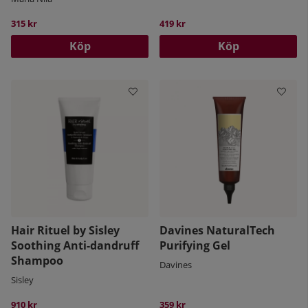
315 kr
419 kr
Köp
Köp
Hair Rituel by Sisley
Davines NaturalTech
Soothing Anti-dandruff
Purifying Gel
Shampoo
Davines
Sisley
910 kr
359 kr