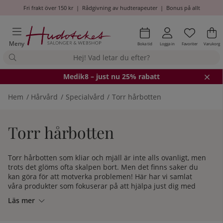
Fri frakt över 150 kr
|
Rådgivning av hudterapeuter
|
Bonus på allt
Önskel
Antal i
.
Va
An
.
Meny
Boka tid
Logga in
Favoriter
Varukorg
Medik8
– just nu 25% rabatt
Hem
Hårvård
Specialvård
Torr hårbotten
Torr hårbotten
Torr hårbotten som kliar och mjäll är inte alls ovanligt, men
trots det glöms ofta skalpen bort. Men det finns saker du
kan göra för att motverka problemen! Här har vi samlat
våra produkter som fokuserar på att hjälpa just dig med
torr hårrbotten.
Läs mer