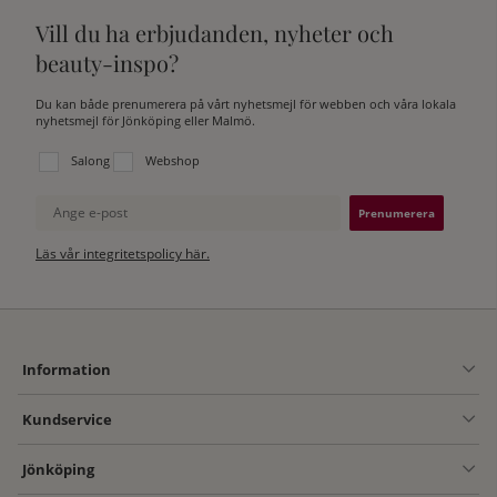
Vill du ha erbjudanden, nyheter och
beauty-inspo?
Du kan både prenumerera på vårt nyhetsmejl för webben och våra lokala
nyhetsmejl för Jönköping eller Malmö.
Välj vilken lista du vill prenumerera på:
Salong
Webshop
Ange e-post
Läs vår integritetspolicy här.
Information
Kundservice
Jönköping