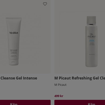
Cleanse Gel Intense
M Picaut Refreshing Gel Cl
M Picaut
pris:
499 kr
Köp
Köp