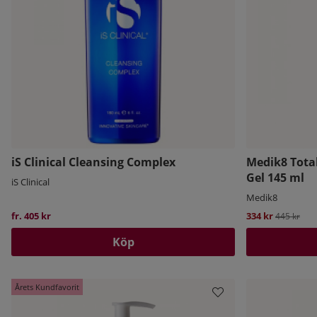
iS Clinical Cleansing Complex
Medik8 Total
Gel 145 ml
iS Clinical
Medik8
fr. 405 kr
334 kr
Ordinarie 
445 kr
Köp
Årets Kundfavorit