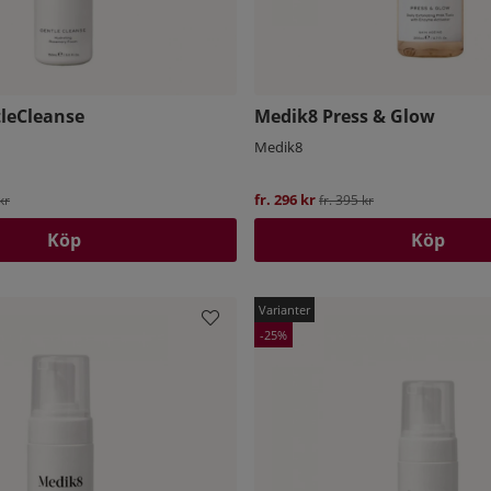
leCleanse
Medik8 Press & Glow
Medik8
ie pris:
fr. 296 kr
Ordinarie pris:
kr
fr. 395 kr
Köp
Köp
25