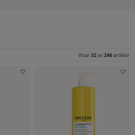
ll.
Visar
32
av
246
artiklar