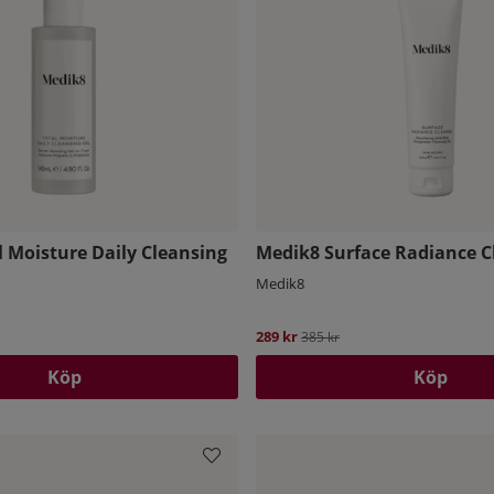
 Moisture Daily Cleansing
Medik8 Surface Radiance C
Medik8
pris:
289 kr
Ordinarie pris:
385 kr
Köp
Köp