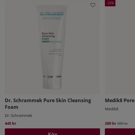
25
Dr. Schrammek Pure Skin Cleansing
Medik8 Pore 
Foam
Medik8
Dr. Schrammek
445 kr
289 kr
Ordinarie 
385 kr
Köp