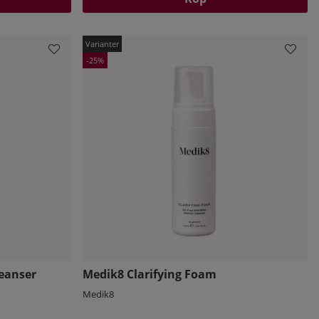
25
eanser
Medik8 Clarifying Foam
Medik8