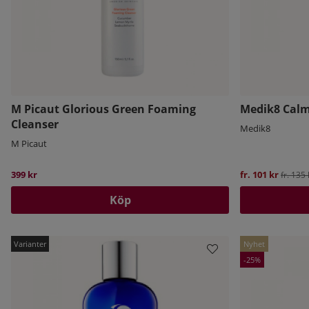
M Picaut Glorious Green Foaming
Medik8 Calm
Cleanser
Medik8
M Picaut
399 kr
fr. 101 kr
Ordinar
fr. 135 
Köp
Nyhet
25