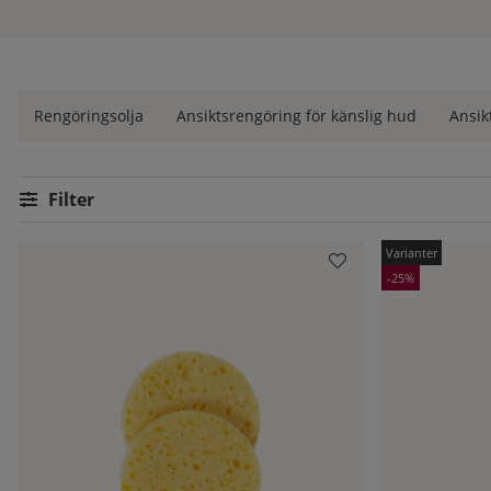
micellärvatten, olja och balm.
Vill du ha rådgivning av diplomerade hudterapeuter om vilka
hjälper vi dig gärna. Hudoteket är sedan 1972 medlemmar i SHR
Vi är givetvis auktoriserad återförsäljare av alla våra varumärk
Rengöringsolja
Ansiktsrengöring för känslig hud
Ansik
Filtrera
Produkter
25