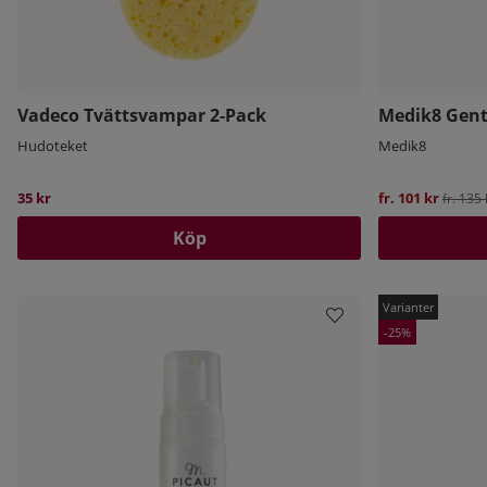
Vadeco Tvättsvampar 2-Pack
Medik8 Gent
Hudoteket
Medik8
35 kr
fr. 101 kr
Ordinar
fr. 135 
Köp
25