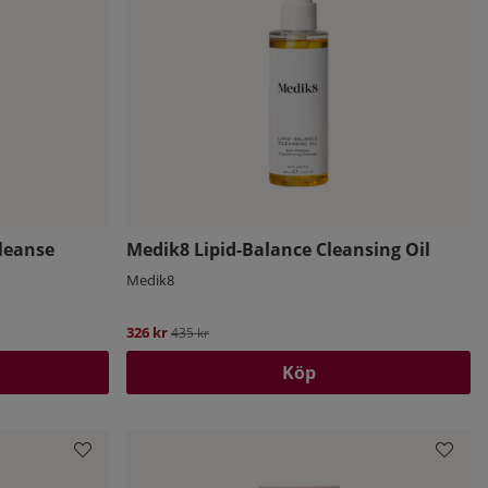
leanse
Medik8 Lipid-Balance Cleansing Oil
Medik8
326 kr
Ordinarie pris:
435 kr
Köp