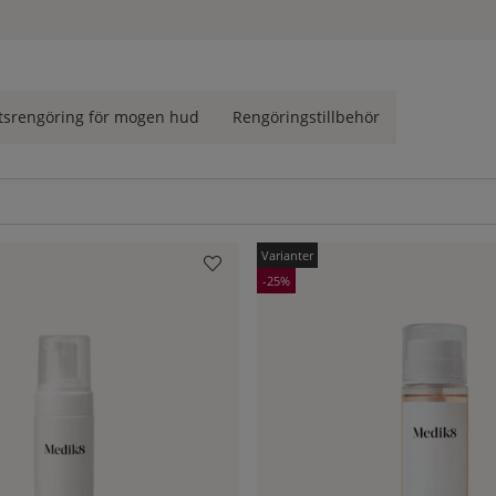
 produkter som passar din hudtyp? Kontakta oss på
kundtjänst
så
 (Sveriges Hudterapeuters Riksorganisation) för din trygghets sku
en, för att du med säkerhet ska få äkta varor.
tsrengöring för mogen hud
Rengöringstillbehör
25