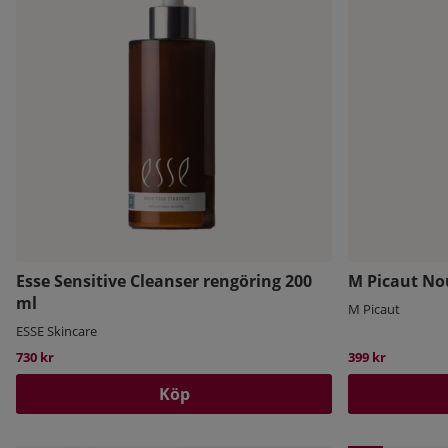
Esse Sensitive Cleanser rengöring 200
M Picaut No
ml
M Picaut
ESSE Skincare
730 kr
399 kr
Köp