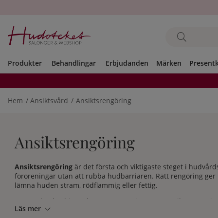
Produkter
Behandlingar
Erbjudanden
Märken
Present
Hem
Ansiktsvård
Ansiktsrengöring
Ansiktsrengöring
Ansiktsrengöring
är det första och viktigaste steget i hudvå
föroreningar utan att rubba hudbarriären. Rätt rengöring ger
lämna huden stram, rödflammig eller fettig.
Hos Hudoteket hittar du ett stort sortiment av
ansiktsrengörin
Läs mer
Babor, Eminence Organic Skin Care, Erborian, ESSE Skincare, C