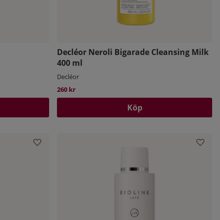
Decléor Neroli Bigarade Cleansing Milk
400 ml
Decléor
260 kr
Köp