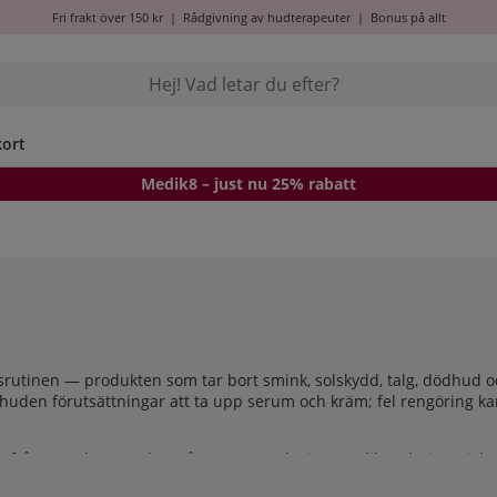
Fri frakt över 150 kr
|
Rådgivning av hudterapeuter
|
Bonus på allt
kort
Medik8
– just nu 25% rabatt
rdsrutinen — produkten som tar bort smink, solskydd, talg, dödhud 
 huden förutsättningar att ta upp serum och kräm; fel rengöring k
g
från populära märken så som Dermalogica, Medik8, Clarins, Sisley
omfort Zone och Sensai, med flera — i format som gel, mjölk, skum