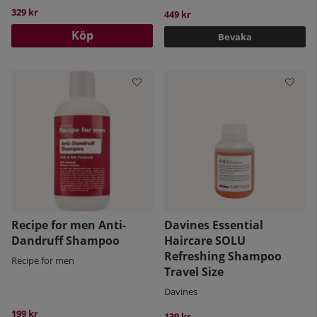
329 kr
449 kr
Köp
Bevaka
Recipe for men Anti-
Davines Essential
Dandruff Shampoo
Haircare SOLU
Refreshing Shampoo
Recipe for men
Travel Size
Davines
199 kr
139 kr