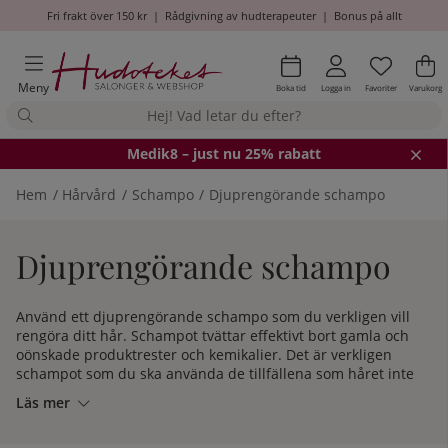
Fri frakt över 150 kr
|
Rådgivning av hudterapeuter
|
Bonus på allt
Önskel
Antal i
.
Va
An
.
Meny
Boka tid
Logga in
Favoriter
Varukorg
Medik8
– just nu 25% rabatt
Hem
Hårvård
Schampo
Djuprengörande schampo
Djuprengörande schampo
Använd ett djuprengörande schampo som du verkligen vill
rengöra ditt hår. Schampot tvättar effektivt bort gamla och
oönskade produktrester och kemikalier. Det är verkligen
schampot som du ska använda de tillfällena som håret inte
alls vill samarbeta och behöver en ordentlig omgång. Med
Läs mer
våra djuprengörande schampo är fett här ett minne blott.
Välj mellan produkter från varumärken som Unite, R+Co &