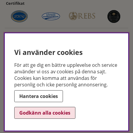
Certifikat
Vi använder cookies
För att ge dig en bättre upplevelse och service
Hudoteket erbjuder ett noga utvalt sortiment inom hudvård, hårvård och
använder vi oss av cookies på denna sajt.
makeup – både online och i butik. Med över 50 års erfarenhet och
Cookies kan komma att användas för
utbildade hudterapeuter hjälper vi dig att hitta rätt produkter och
personlig och icke personlig annonsering.
behandlingar för just dina behov. Handla enkelt på hudoteket.se eller
besök oss i Jönköping och Malmö.
Hantera cookies
Copyright © Hudoteket 2025
Godkänn alla cookies
Org.nr: 556172-2066