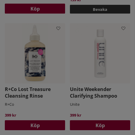
Köp
Bevaka
R+Co Lost Treasure
Unite Weekender
Cleansing Rinse
Clarifying Shampoo
R+Co
Unite
399 kr
399 kr
Köp
Köp