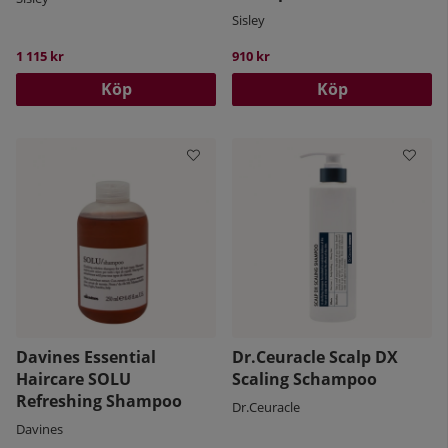
Sisley
1 115 kr
910 kr
Köp
Köp
Davines Essential
Dr.Ceuracle Scalp DX
Haircare SOLU
Scaling Schampoo
Refreshing Shampoo
Dr.Ceuracle
Davines