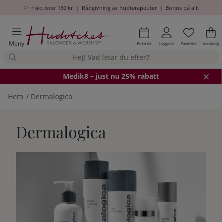
Fri frakt över 150 kr
|
Rådgivning av hudterapeuter
|
Bonus på allt
Önskel
Antal i
.
Va
An
.
Meny
Boka tid
Logga in
Favoriter
Varukorg
Medik8
– just nu 25% rabatt
Hem
Dermalogica
Dermalogica