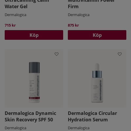
UltraCalming Calm
MultiVitamin Power
Water Gel
Firm
Dermalogica
Dermalogica
715 kr
875 kr
Köp
Köp
Dermalogica Dynamic
Dermalogica Circular
Skin Recovery SPF 50
Hydration Serum
Dermalogica
Dermalogica