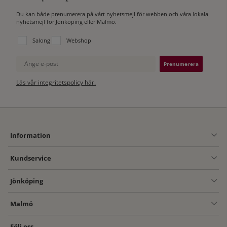
Du kan både prenumerera på vårt nyhetsmejl för webben och våra lokala
nyhetsmejl för Jönköping eller Malmö.
Välj vilken lista du vill prenumerera på:
Salong
Webshop
Ange e-post
Läs vår integritetspolicy här.
Information
Kundservice
Jönköping
Malmö
Följ oss