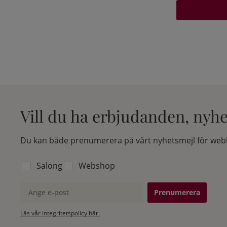
Vill du ha erbjudanden, nyh
Du kan både prenumerera på vårt nyhetsmejl för webb
Välj vilken lista du vill prenumerera på:
Salong
Webshop
Ange e-post
Läs vår integritetspolicy här.