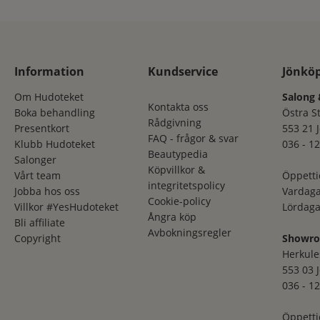
Information
Kundservice
Jönkö
Om Hudoteket
Salong 
Kontakta oss
Boka behandling
Östra S
Rådgivning
Presentkort
553 21 
FAQ - frågor & svar
Klubb Hudoteket
036 - 12
Beautypedia
Salonger
Köpvillkor &
Vårt team
Öppetti
integritetspolicy
Jobba hos oss
Vardaga
Cookie-policy
Villkor #YesHudoteket
Lördaga
Ångra köp
Bli affiliate
Avbokningsregler
Copyright
Showr
Herkule
553 03 
036 - 12
Öppetti