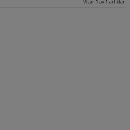
Visar
1
av
1
artiklar