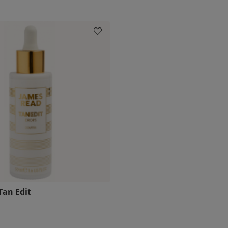
Tan Edit
pris: