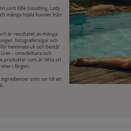
mn som Ellie Goulding, Lady
och många lojala kunder från
och är resultatet av många
onger, fotograferingar och
et för hemmabruk och består
exturer – omedelbara och
 produkter som är lätta att
eter i färgen.
gredienser som ser till att
k.