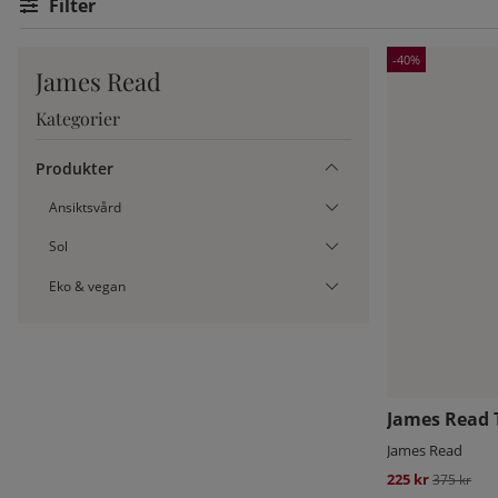
Filtrera
40
James Read
Kategorier
Produkter
Ansiktsvård
Sol
Eko & vegan
James Read 
James Read
225 kr
Ordinarie 
375 kr