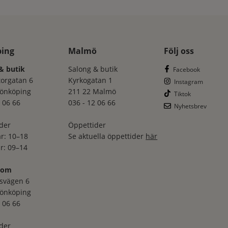
ping
Malmö
Följ oss
& butik
Salong & butik
Facebook
torgatan 6
Kyrkogatan 1
Instagram
Jönköping
211 22 Malmö
Tiktok
 06 66
036 - 12 06 66
Nyhetsbrev
der
Öppettider
r: 10–18
Se aktuella öppettider
här
r: 09–14
oom
svägen 6
Jönköping
 06 66
der