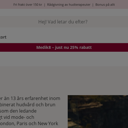
Fri frakt över 150 kr
|
Rådgivning av hudterapeuter
|
Bonus på allt
kort
Medik8
– just nu 25% rabatt
r än 13 års erfarenhet inom
mbinerat hudvård och brun
 som den ledande
gt vid mode- och
London, Paris och New York