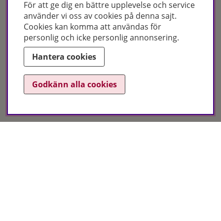
För att ge dig en bättre upplevelse och service
använder vi oss av cookies på denna sajt.
Cookies kan komma att användas för
personlig och icke personlig annonsering.
Certifikat
Hantera cookies
Godkänn alla cookies
Hudoteket erbjuder ett noga utvalt sortiment inom hudvård, hårvård och
makeup – både online och i butik. Med över 50 års erfarenhet och
utbildade hudterapeuter hjälper vi dig att hitta rätt produkter och
behandlingar för just dina behov. Handla enkelt på hudoteket.se eller
besök oss i Jönköping och Malmö.
Copyright © Hudoteket 2025