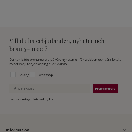
Vill du ha erbjudanden, nyheter och
beauty-inspo?
Du kan både prenumerera på vårt nyhetsmejl för webben och våra lokala
nyhetsmejl för Jönköping eller Malmö.
Välj vilken lista du vill prenumerera på:
Salong
Webshop
Ange e-post
Läs vår integritetspolicy här.
Information