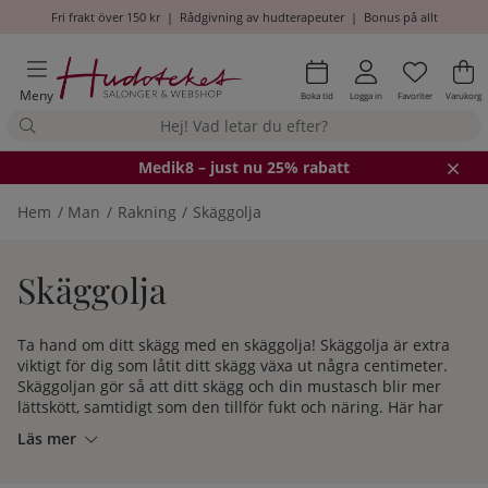
Fri frakt över 150 kr
|
Rådgivning av hudterapeuter
|
Bonus på allt
Önskel
Antal i
.
Va
An
.
Meny
Boka tid
Logga in
Favoriter
Varukorg
Medik8
– just nu 25% rabatt
Hem
Man
Rakning
Skäggolja
Skäggolja
Ta hand om ditt skägg med en skäggolja! Skäggolja är extra
viktigt för dig som låtit ditt skägg växa ut några centimeter.
Skäggoljan gör så att ditt skägg och din mustasch blir mer
lättskött, samtidigt som den tillför fukt och näring. Här har
vi samlat våra skäggoljor från varumärken som
Recipe for
Läs mer
men
och
Elemis
. Testa du också!