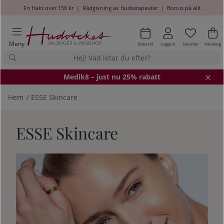
Fri frakt över 150 kr
|
Rådgivning av hudterapeuter
|
Bonus på allt
Önskel
Antal i
.
Va
An
.
Meny
Boka tid
Logga in
Favoriter
Varukorg
Medik8
– just nu 25% rabatt
Hem
ESSE Skincare
ESSE Skincare