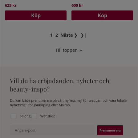
625 kr
600 kr
Köp
Köp
1
2
Nästa
❯
❯❙
Till toppen
Vill du ha erbjudanden, nyheter och
beauty-inspo?
Du kan både prenumerera på vårt nyhetsmejl för webben och våra lokala
nyhetsmejl för Jönköping eller Malmö.
Välj vilken lista du vill prenumerera på:
Salong
Webshop
Ange e-post