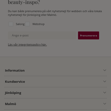
beauty-inspo?
Du kan både prenumerera på vårt nyhetsmejl för webben och våra lokala
nyhetsmejl för Jönköping eller Malmö.
Välj vilken lista du vill prenumerera på:
Salong
Webshop
Ange e-post
Läs vår integritetspolicy här.
Information
Kundservice
Jönköping
Malmö