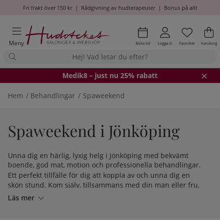
Fri frakt över 150 kr
|
Rådgivning av hudterapeuter
|
Bonus på allt
Önskel
Antal i
.
Va
An
.
Meny
Boka tid
Logga in
Favoriter
Varukorg
Medik8
– just nu 25% rabatt
Hem
Behandlingar
Spaweekend
Spaweekend i Jönköping
Unna dig en härlig, lyxig helg i Jönköping med bekvämt
boende, god mat, motion och professionella behandlingar.
Ett
perfekt tillfälle för dig att koppla av och unna dig en
skön stund. Kom själv, tillsammans med din man eller fru,
eller ta med dig hela tjej- eller killgänget. Alla är välkomna!
Läs mer