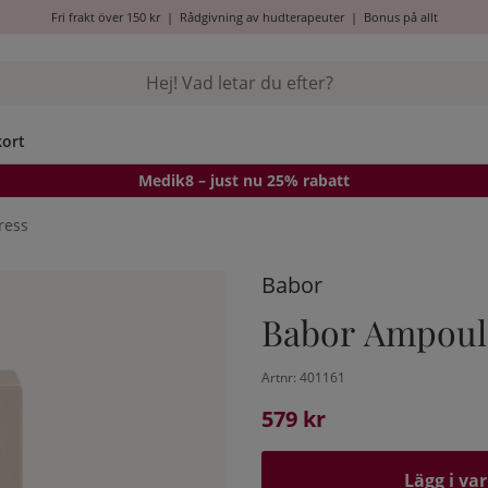
Fri frakt över 150 kr
|
Rådgivning av hudterapeuter
|
Bonus på allt
kort
Medik8
– just nu 25% rabatt
ress
Babor
Babor Ampoule
Artnr:
401161
579
kr
Lägg i va