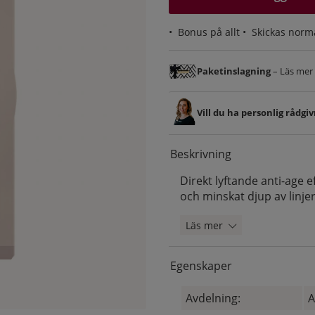
•
Bonus på allt
• Skickas norm
Paketinslagning
– Läs mer &
Vill du ha personlig rådgi
Beskrivning
Direkt lyftande anti-age e
och minskat djup av linje
Läs mer
Egenskaper
Avdelning:
A