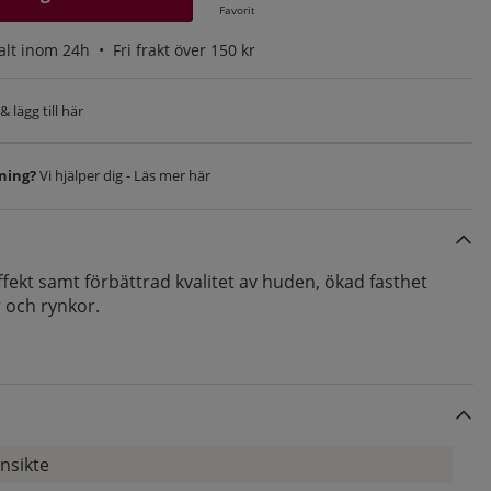
Favorit
alt inom 24h •
Fri frakt över 150 kr
 lägg till här
vning?
Vi hjälper dig - Läs mer här
ffekt samt förbättrad kvalitet av huden, ökad fasthet
r och rynkor.
nsikte