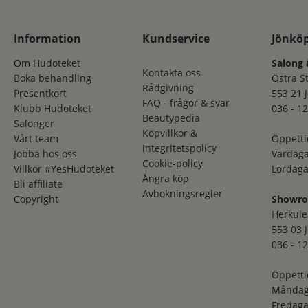
Information
Kundservice
Jönkö
Om Hudoteket
Salong 
Kontakta oss
Boka behandling
Östra S
Rådgivning
Presentkort
553 21 
FAQ - frågor & svar
Klubb Hudoteket
036 - 12
Beautypedia
Salonger
Köpvillkor &
Vårt team
Öppetti
integritetspolicy
Jobba hos oss
Vardaga
Cookie-policy
Villkor #YesHudoteket
Lördaga
Ångra köp
Bli affiliate
Avbokningsregler
Copyright
Showr
Herkule
553 03 
036 - 12
Öppetti
Måndag
Fredaga