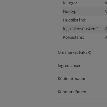
Kategori:
A
Hudtyp:
M
Hudtillstånd:
F
Ingrediensönskemål:
V
Konsistens:
V
Om märket (GPSR)
Ingredienser
Köpinformation
Kundomdömen