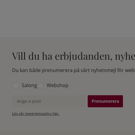
Vill du ha erbjudanden, nyh
Du kan både prenumerera på vårt nyhetsmejl för webb
Välj vilken lista du vill prenumerera på:
Salong
Webshop
Ange e-post
Läs vår integritetspolicy här.