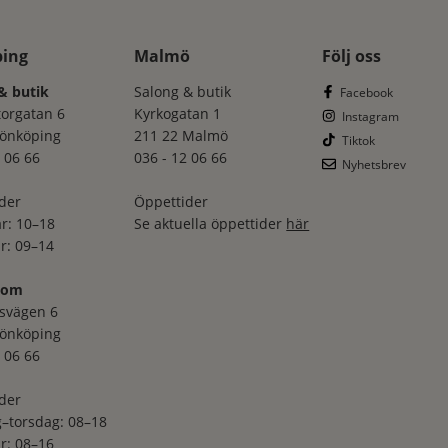
ping
Malmö
Följ oss
& butik
Salong & butik
Facebook
torgatan 6
Kyrkogatan 1
Instagram
Jönköping
211 22 Malmö
Tiktok
 06 66
036 - 12 06 66
Nyhetsbrev
der
Öppettider
r: 10–18
Se aktuella öppettider
här
r: 09–14
oom
svägen 6
Jönköping
 06 66
der
–torsdag: 08–18
r: 08–16