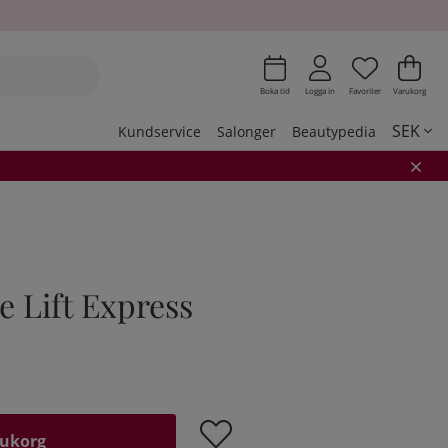
Önskeli
Antal i 
.
Var
Ant
.
Boka tid
Logga in
Favoriter
Varukorg
SEK
Kundservice
Salonger
Beautypedia
 Lift Express
rukorg