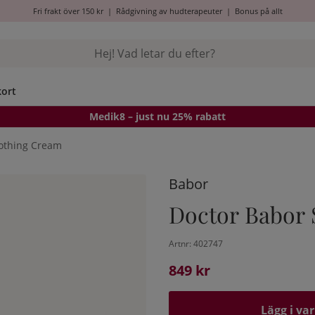
Fri frakt över 150 kr
|
Rådgivning av hudterapeuter
|
Bonus på allt
kort
Medik8
– just nu 25% rabatt
othing Cream
Babor
Doctor Babor
Artnr:
402747
849
kr
Lägg i va