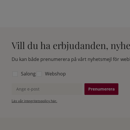
Vill du ha erbjudanden, nyh
Du kan både prenumerera på vårt nyhetsmejl för webb
Välj vilken lista du vill prenumerera på:
Salong
Webshop
Ange e-post
Läs vår integritetspolicy här.