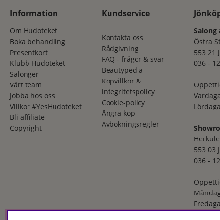
Information
Kundservice
Jönkö
Om Hudoteket
Salong 
Kontakta oss
Boka behandling
Östra S
Rådgivning
Presentkort
553 21 
FAQ - frågor & svar
Klubb Hudoteket
036 - 12
Beautypedia
Salonger
Köpvillkor &
Vårt team
Öppetti
integritetspolicy
Jobba hos oss
Vardaga
Cookie-policy
Villkor #YesHudoteket
Lördaga
Ångra köp
Bli affiliate
Avbokningsregler
Copyright
Showr
Herkule
553 03 
036 - 12
Öppetti
Måndag
Fredaga