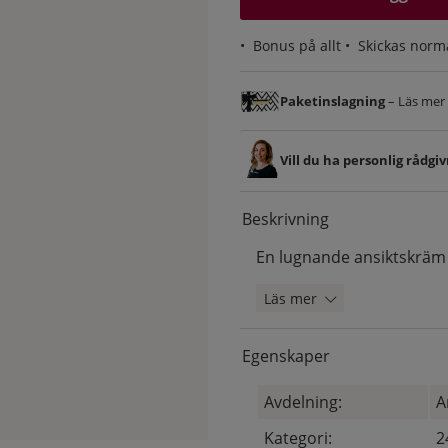
•
Bonus på allt
• Skickas norm
Paketinslagning
– Läs mer &
Vill du ha personlig rådgi
Beskrivning
En lugnande ansiktskräm f
Läs mer
Egenskaper
Avdelning:
A
Kategori:
2