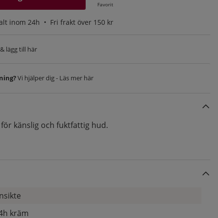
Favorit
alt inom 24h •
Fri frakt över 150 kr
 lägg till här
vning?
Vi hjälper dig - Läs mer här
ör känslig och fuktfattig hud.
nsikte
4h kräm