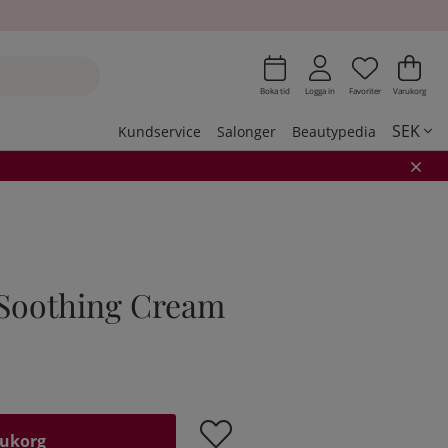
Önskeli
Antal i 
.
Var
Ant
.
Boka tid
Logga in
Favoriter
Varukorg
SEK
Kundservice
Salonger
Beautypedia
 Soothing Cream
rukorg