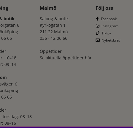
ping
Malmö
Följ oss
& butik
Salong & butik
Facebook
torgatan 6
Kyrkogatan 1
Instagram
Jönköping
211 22 Malmö
Tiktok
 06 66
036 - 12 06 66
Nyhetsbrev
der
Öppettider
r: 10–18
Se aktuella öppettider
här
r: 09–14
oom
svägen 6
Jönköping
 06 66
der
–torsdag: 08–18
r: 08–16