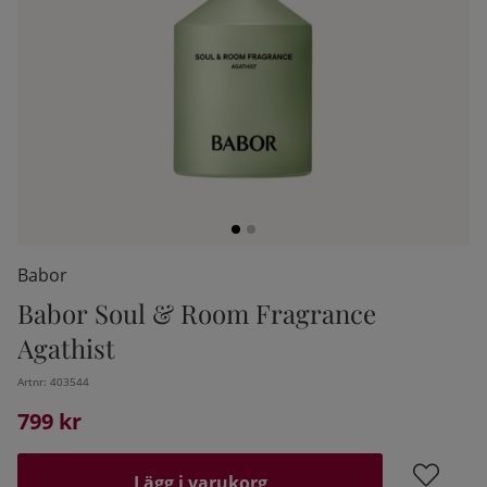
Babor
Babor Soul & Room Fragrance
kelistan:
Agathist
Artnr:
403544
799
kr
Lägg i varukorg