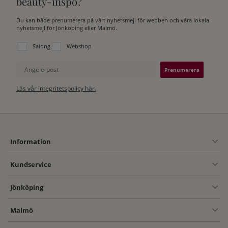
beauty-inspo?
Du kan både prenumerera på vårt nyhetsmejl för webben och våra lokala
nyhetsmejl för Jönköping eller Malmö.
Välj vilken lista du vill prenumerera på:
Salong
Webshop
Ange e-post
Läs vår integritetspolicy här.
Information
Kundservice
Jönköping
Malmö