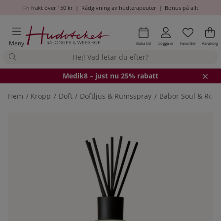
Fri frakt över 150 kr
|
Rådgivning av hudterapeuter
|
Bonus på allt
Önskel
Antal i
.
Va
An
.
Meny
Boka tid
Logga in
Favoriter
Varukorg
Medik8
– just nu 25% rabatt
Hem
Kropp
Doft
Doftljus & Rumsspray
Babor Soul & Room
Produktbilder