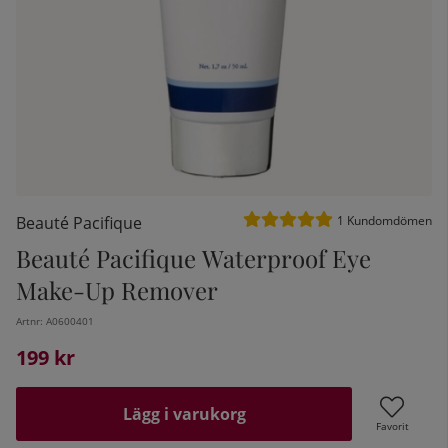
Medelbetyg 5 av 5 Antal be
Beauté Pacifique
1
Kundomdömen
Beauté Pacifique Waterproof Eye
Make-Up Remover
kelistan:
Artnr:
A0600401
199
kr
Lägg i varukorg
Favorit