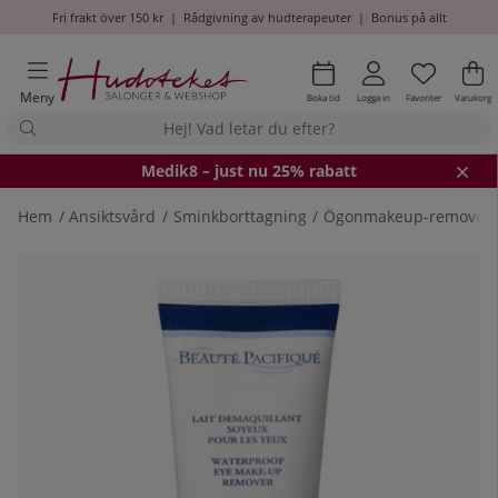
Fri frakt över 150 kr
|
Rådgivning av hudterapeuter
|
Bonus på allt
Önskel
Antal i
.
Va
An
.
Meny
Boka tid
Logga in
Favoriter
Varukorg
Medik8
– just nu 25% rabatt
Hem
Ansiktsvård
Sminkborttagning
Ögonmakeup-remover
Produktbilder