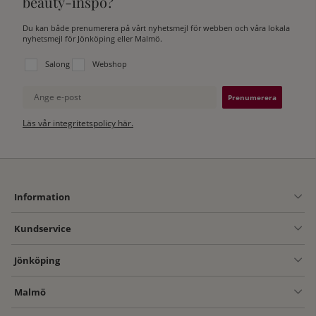
beauty-inspo?
Du kan både prenumerera på vårt nyhetsmejl för webben och våra lokala
nyhetsmejl för Jönköping eller Malmö.
Välj vilken lista du vill prenumerera på:
Salong
Webshop
Ange e-post
Läs vår integritetspolicy här.
Information
Kundservice
Jönköping
Malmö