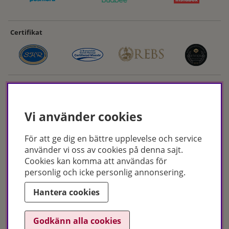
Certifikat
Vi använder cookies
För att ge dig en bättre upplevelse och service
Hudoteket erbjuder ett noga utvalt sortiment inom hudvård, hårvård och
använder vi oss av cookies på denna sajt.
makeup – både online och i butik. Med över 50 års erfarenhet och
Cookies kan komma att användas för
utbildade hudterapeuter hjälper vi dig att hitta rätt produkter och
personlig och icke personlig annonsering.
behandlingar för just dina behov. Handla enkelt på hudoteket.se eller
besök oss i Jönköping och Malmö.
Hantera cookies
Copyright © Hudoteket 2025
Godkänn alla cookies
Org.nr: 556172-2066