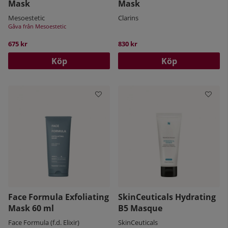
Mask
Mask
Mesoestetic
Clarins
Gåva från Mesoestetic
675 kr
830 kr
Köp
Köp
Face Formula Exfoliating
SkinCeuticals Hydrating
Mask 60 ml
B5 Masque
Face Formula (f.d. Elixir)
SkinCeuticals