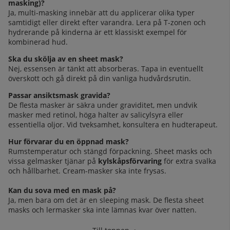
masking)?
Ja, multi-masking innebär att du applicerar olika typer
samtidigt eller direkt efter varandra. Lera på T-zonen och
hydrerande på kinderna är ett klassiskt exempel för
kombinerad hud.
Ska du skölja av en sheet mask?
Nej, essensen är tänkt att absorberas. Tapa in eventuellt
överskott och gå direkt på din vanliga hudvårdsrutin.
Passar ansiktsmask gravida?
De flesta masker är säkra under graviditet, men undvik
masker med retinol, höga halter av salicylsyra eller
essentiella oljor. Vid tveksamhet, konsultera en hudterapeut.
Hur förvarar du en öppnad mask?
Rumstemperatur och stängd förpackning. Sheet masks och
vissa gelmasker tjänar på
kylskåpsförvaring
för extra svalka
och hållbarhet. Cream-masker ska inte frysas.
Kan du sova med en mask på?
Ja, men bara om det är en sleeping mask. De flesta sheet
masks och lermasker ska inte lämnas kvar över natten.