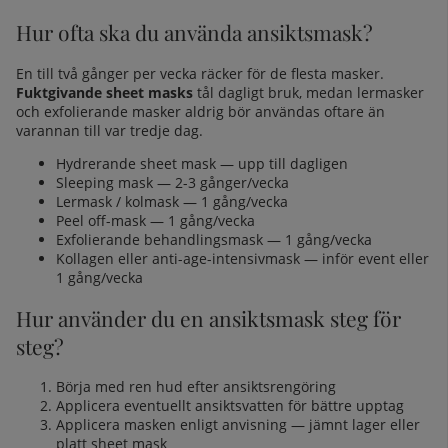
Hur ofta ska du använda ansiktsmask?
En till två gånger per vecka räcker för de flesta masker.
Fuktgivande sheet masks
tål dagligt bruk, medan lermasker
och exfolierande masker aldrig bör användas oftare än
varannan till var tredje dag.
Hydrerande sheet mask — upp till dagligen
Sleeping mask — 2-3 gånger/vecka
Lermask / kolmask — 1 gång/vecka
Peel off-mask — 1 gång/vecka
Exfolierande behandlingsmask — 1 gång/vecka
Kollagen eller anti-age-intensivmask — inför event eller
1 gång/vecka
Hur använder du en ansiktsmask steg för
steg?
Börja med ren hud efter
ansiktsrengöring
Applicera eventuellt
ansiktsvatten
för bättre upptag
Applicera masken enligt anvisning — jämnt lager eller
platt sheet mask