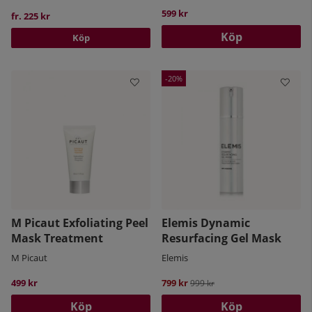
599 kr
fr. 225 kr
Köp
Köp
20
M Picaut Exfoliating Peel
Elemis Dynamic
Mask Treatment
Resurfacing Gel Mask
M Picaut
Elemis
499 kr
799 kr
Ordinarie pris:
999 kr
Köp
Köp