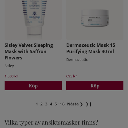
Sisley Velvet Sleeping
Dermaceutic Mask 15
Mask with Saffron
Purifying Mask 30 ml
Flowers
Dermaceutic
Sisley
1 530 kr
695 kr
Köp
Köp
..
1
2
3
4
5
6
Nästa
❯
❯❙
Vilka typer av ansiktsmasker finns?