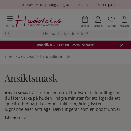
Fri frakt över 150 kr
|
Rådgivning av hudterapeuter
|
Bonus på allt
Önskel
Antal i
.
Va
An
.
Meny
Boka tid
Logga in
Favoriter
Varukorg
Medik8
– just nu 25% rabatt
Hem
Ansiktsvård
Ansiktsmask
Ansiktsmask
Ansiktsmask
är en koncentrerad hudvårdsbehandling som
du låter verka på huden i några minuter för att åtgärda ett
specifikt behov, till exempel fukt, rengöring, lyster,
lugnande eller anti-age. Den fungerar som en boost utöver
din dagliga rutin.
Läs mer
Hudoteket har ett brett utbud ansiktsmasker från
specialiserade hudvårdsmärken som Elemis, Clarins, Sisley,