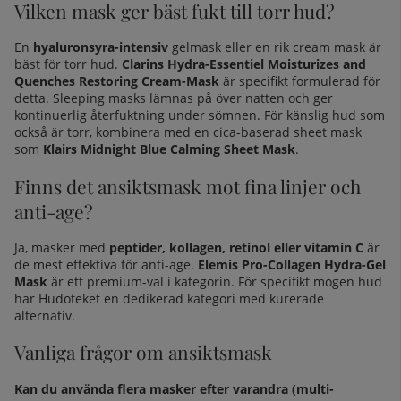
Vilken mask ger bäst fukt till torr hud?
En
hyaluronsyra-intensiv
gelmask eller en rik cream mask är
bäst för torr hud.
Clarins Hydra-Essentiel Moisturizes and
Quenches Restoring Cream-Mask
är specifikt formulerad för
detta. Sleeping masks lämnas på över natten och ger
kontinuerlig återfuktning under sömnen. För
känslig hud
som
också är torr, kombinera med en cica-baserad sheet mask
som
Klairs Midnight Blue Calming Sheet Mask
.
Finns det ansiktsmask mot fina linjer och
anti-age?
Ja, masker med
peptider, kollagen, retinol eller vitamin C
är
de mest effektiva för anti-age.
Elemis Pro-Collagen Hydra-Gel
Mask
är ett premium-val i kategorin. För
specifikt mogen hud
har Hudoteket en dedikerad kategori med kurerade
alternativ.
Vanliga frågor om ansiktsmask
Kan du använda flera masker efter varandra (multi-