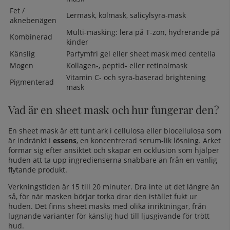
Fet /
Lermask, kolmask, salicylsyra-mask
aknebenägen
Multi-masking: lera på T-zon, hydrerande på
Kombinerad
kinder
Känslig
Parfymfri gel eller sheet mask med centella
Mogen
Kollagen-, peptid- eller retinolmask
Vitamin C- och syra-baserad brightening
Pigmenterad
mask
Vad är en sheet mask och hur fungerar den?
En sheet mask är ett tunt ark i cellulosa eller biocellulosa som
är indränkt i
essens
, en koncentrerad serum-lik lösning. Arket
formar sig efter ansiktet och skapar en ocklusion som hjälper
huden att ta upp ingredienserna snabbare än från en vanlig
flytande produkt.
Verkningstiden är 15 till 20 minuter. Dra inte ut det längre än
så, för när masken börjar torka drar den istället fukt ur
huden. Det finns sheet masks med olika inriktningar, från
lugnande varianter för känslig hud till ljusgivande för trött
hud.