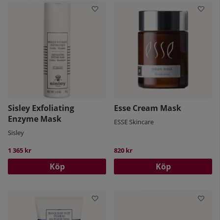
Sisley Exfoliating
Esse Cream Mask
Enzyme Mask
ESSE Skincare
Sisley
1 365 kr
820 kr
Köp
Köp