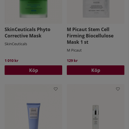
SkinCeuticals Phyto
M Picaut Stem Cell
Corrective Mask
Firming Biocellulose
Mask 1 st
SkinCeuticals
M Picaut
1 010 kr
129 kr
Köp
Köp