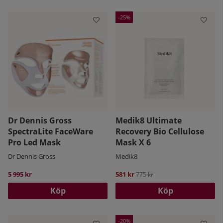
25
Dr Dennis Gross
Medik8 Ultimate
SpectraLite FaceWare
Recovery Bio Cellulose
Pro Led Mask
Mask X 6
Dr Dennis Gross
Medik8
5 995 kr
581 kr
Ordinarie pris:
775 kr
Köp
Köp
20