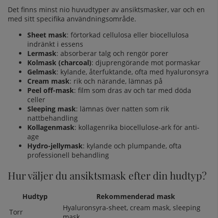
Det finns minst nio huvudtyper av ansiktsmasker, var och en
med sitt specifika användningsområde.
Sheet mask
: förtorkad cellulosa eller biocellulosa
indränkt i essens
Lermask
: absorberar talg och rengör porer
Kolmask (charcoal)
: djuprengörande mot pormaskar
Gelmask
: kylande, återfuktande, ofta med hyaluronsyra
Cream mask
: rik och närande, lämnas på
Peel off-mask
: film som dras av och tar med döda
celler
Sleeping mask
: lämnas över natten som rik
nattbehandling
Kollagenmask
: kollagenrika biocellulose-ark för anti-
age
Hydro-jellymask
: kylande och plumpande, ofta
professionell behandling
Hur väljer du ansiktsmask efter din hudtyp?
Hudtyp
Rekommenderad mask
Hyaluronsyra-sheet, cream mask, sleeping
Torr
mask