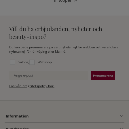
Till toppen
Vill du ha erbjudanden, nyheter och
beauty-inspo?
Du kan både prenumerera på vårt nyhetsmejl för webben och våra lokala
nyhetsmejl för Jönköping eller Malmö.
Välj vilken lista du vill prenumerera på:
Salong
Webshop
Ange e-post
Läs vår integritetspolicy här.
Information
Kundservice