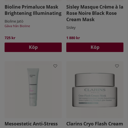
Bioline Primaluce Mask
Sisley Masque Crème à la
Brightening Illuminating
Rose Noire Black Rose
Cream Mask
Bioline Jatò
Gåva från Bioline
Sisley
725 kr
1 880 kr
Köp
Köp
Mesoestetic Anti-Stress
Clarins Cryo Flash Cream