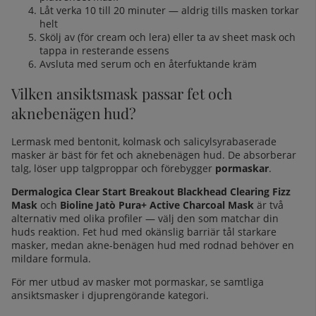
Låt verka 10 till 20 minuter — aldrig tills masken torkar
helt
Skölj av (för cream och lera) eller ta av sheet mask och
tappa in resterande essens
Avsluta med
serum
och en återfuktande kräm
Vilken ansiktsmask passar fet och
aknebenägen hud?
Lermask med bentonit, kolmask och salicylsyrabaserade
masker är bäst för fet och aknebenägen hud. De absorberar
talg, löser upp talgproppar och förebygger
pormaskar
.
Dermalogica Clear Start Breakout Blackhead Clearing Fizz
Mask
och
Bioline Jatò Pura+ Active Charcoal Mask
är två
alternativ med olika profiler — välj den som matchar din
huds reaktion. Fet hud med okänslig barriär tål starkare
masker, medan akne-benägen hud med rodnad behöver en
mildare formula.
För mer utbud av masker mot pormaskar, se
samtliga
ansiktsmasker i djuprengörande kategori
.