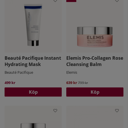
Beauté Pacifique Instant
Elemis Pro-Collagen Rose
Hydrating Mask
Cleansing Balm
Beauté Pacifique
Elemis
499 kr
639 kr
Ordinarie pris:
799 kr
Köp
Köp