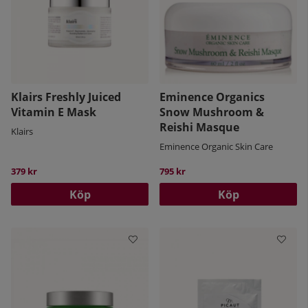
Klairs Freshly Juiced
Eminence Organics
Vitamin E Mask
Snow Mushroom &
Reishi Masque
Klairs
Eminence Organic Skin Care
379 kr
795 kr
Köp
Köp