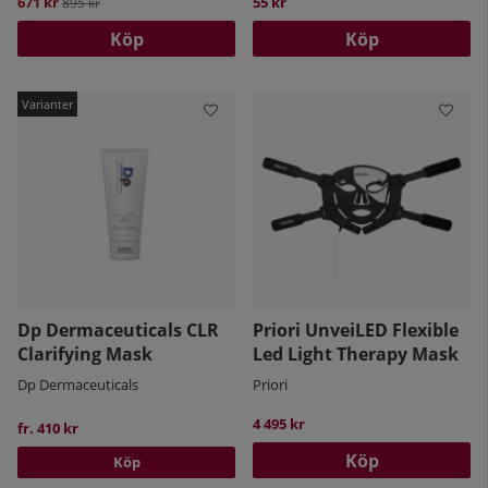
671 kr
Ordinarie pris:
55 kr
895 kr
Köp
Köp
Dp Dermaceuticals CLR
Priori UnveiLED Flexible
Clarifying Mask
Led Light Therapy Mask
Dp Dermaceuticals
Priori
4 495 kr
fr. 410 kr
Köp
Köp