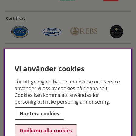
Certifikat
Vi använder cookies
För att ge dig en bättre upplevelse och service
Hudoteket erbjuder ett noga utvalt sortiment inom hudvård, hårvård och
använder vi oss av cookies på denna sajt.
makeup – både online och i butik. Med över 50 års erfarenhet och
Cookies kan komma att användas för
utbildade hudterapeuter hjälper vi dig att hitta rätt produkter och
personlig och icke personlig annonsering.
behandlingar för just dina behov. Handla enkelt på hudoteket.se eller
besök oss i Jönköping och Malmö.
Hantera cookies
Copyright © Hudoteket 2025
Godkänn alla cookies
Org.nr: 556172-2066