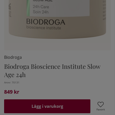
Biodroga
Biodroga Bioscience Institute Slow
Age 24h
kelistan:
Artnr:
70131
849
kr
Lägg i varukorg
Favorit