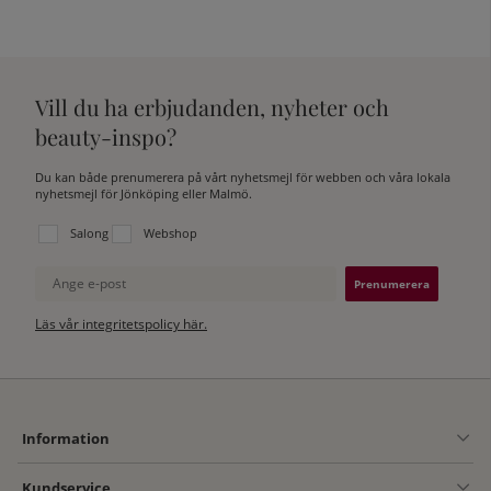
Vill du ha erbjudanden, nyheter och
beauty-inspo?
Du kan både prenumerera på vårt nyhetsmejl för webben och våra lokala
nyhetsmejl för Jönköping eller Malmö.
Välj vilken lista du vill prenumerera på:
Salong
Webshop
Ange e-post
Läs vår integritetspolicy här.
Information
Kundservice