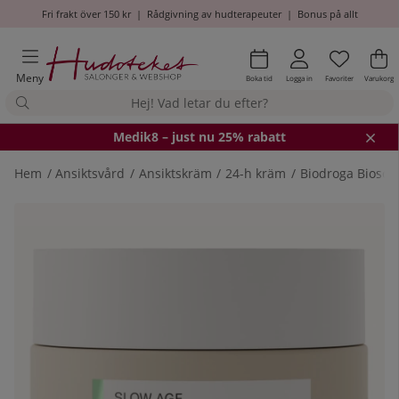
Fri frakt över 150 kr
|
Rådgivning av hudterapeuter
|
Bonus på allt
Önskel
Antal i
.
Va
An
.
Meny
Boka tid
Logga in
Favoriter
Varukorg
Medik8
– just nu 25% rabatt
Hem
Ansiktsvård
Ansiktskräm
24-h kräm
Biodroga Bioscie
Produktbilder