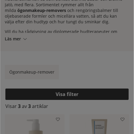
Jatò, med flera. Sortimentet rymmer allt från
milda
ögonmakeup-removers
och rengöringsbalmer till
oljebaserade formler och micellära vatten, så att du kan
välja efter din hudtyp och hur tungt du sminkar dig.
Vill du ha rådgivning av diplomerade hudterapeuter om
vilka produkter som passar din hudtyp? Kontakta oss på
Läs mer
kundtjänst
så hjälper vi dig gärna. Hudoteket är sedan
1972 medlemmar i SHR (Sveriges Hudterapeuters
Riksorganisation) för din trygghets skull. Vi är givetvis
auktoriserad återförsäljare av alla våra varumärken, för att
du med säkerhet ska få äkta varor.
Ögonmakeup-remover
kelistan:
Filtrera
Visar
3
av
3
artiklar
Produkter