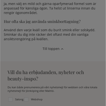
Ja, men välj en mild och gärna oparfymerad formel som är
anpassad för känsliga ögon. Ta helst ut linserna innan du
rengör ögonområdet.
Hur ofta ska jag använda sminkborttagning?
Använd den varje kväll som du burit smink eller solskydd.
Sminkar du dig inte räcker det oftast med din vanliga
ansiktsrengöring på kvällen.
Till toppen
Vill du ha erbjudanden, nyheter och
beauty-inspo?
Du kan både prenumerera på vårt nyhetsmejl för webben och våra lokala
nyhetsmejl för Jönköping eller Malmö.
Välj vilken lista du vill prenumerera på:
Salong
Webshop