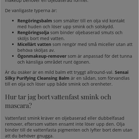
makeup behöver en oljebaserad formel.
De vanligaste typerna är:
Rengöringsbalm
som smälter till en olja vid kontakt
med huden och löser upp smink och solskydd.
Rengöringsolja
som binder oljebaserad smuts och
sköljs bort med vatten.
Micellärt vatten
som rengör med små miceller utan att
behöva sköljas av.
Ögonmakeup-remover
som är anpassad för det tunna
och känsliga området runt ögonen.
Är du osäker är en mild balm ett tryggt allround-val.
Sensai
Silky Purifying Cleansing Balm
är en sådan, som förvandlas
till en olja och löser upp både smink och orenheter.
Hur tar jag bort vattenfast smink och
mascara?
Vattenfast smink kräver en oljebaserad eller dubbelfasad
remover, eftersom vatten ensamt inte löser upp den. Olja
binder till de vattenfasta pigmenten och lyfter bort dem utan
att du behöver gnugga.