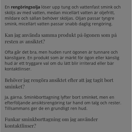
En
rengöringsolja
löser upp tung och vattenfast smink och
sköljs av med vatten, medan micellärt vatten är oljefritt,
mildare och sällan behöver sköljas. Oljan passar tyngre
smink, micellärt vatten passar snabb daglig rengöring.
Kan jag använda samma produkt på ögonen som på
resten av ansiktet?
Ofta går det bra, men huden runt ögonen är tunnare och
känsligare. En produkt som är märkt för ögon eller känslig
hud är ett tryggare val om du lätt blir irriterad eller bär
kontaktlinser.
Behöver jag rengöra ansiktet efter att jag tagit bort
sminket?
Ja, gärna. Sminkborttagning lyfter bort sminket, men en
efterföljande ansiktsrengöring tar hand om talg och rester.
Tillsammans ger de en grundligt ren hud.
Funkar sminkborttagning om jag använder
kontaktlinser?