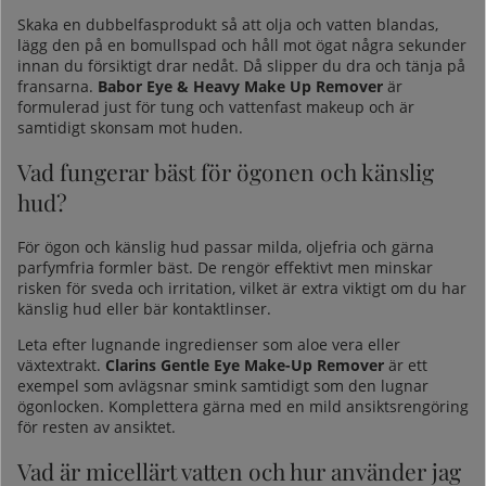
Skaka en dubbelfasprodukt så att olja och vatten blandas,
lägg den på en bomullspad och håll mot ögat några sekunder
innan du försiktigt drar nedåt. Då slipper du dra och tänja på
fransarna.
Babor Eye & Heavy Make Up Remover
är
formulerad just för tung och vattenfast makeup och är
samtidigt skonsam mot huden.
Vad fungerar bäst för ögonen och känslig
hud?
För ögon och känslig hud passar milda, oljefria och gärna
parfymfria formler bäst. De rengör effektivt men minskar
risken för sveda och irritation, vilket är extra viktigt om du har
känslig hud eller bär kontaktlinser.
Leta efter lugnande ingredienser som aloe vera eller
växtextrakt.
Clarins Gentle Eye Make-Up Remover
är ett
exempel som avlägsnar smink samtidigt som den lugnar
ögonlocken. Komplettera gärna med en mild ansiktsrengöring
för resten av ansiktet.
Vad är micellärt vatten och hur använder jag