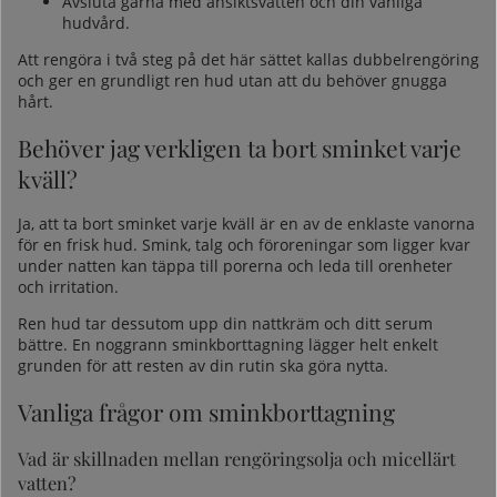
Avsluta gärna med ansiktsvatten och din vanliga
hudvård.
Att rengöra i två steg på det här sättet kallas dubbelrengöring
och ger en grundligt ren hud utan att du behöver gnugga
hårt.
Behöver jag verkligen ta bort sminket varje
kväll?
Ja, att ta bort sminket varje kväll är en av de enklaste vanorna
för en frisk hud. Smink, talg och föroreningar som ligger kvar
under natten kan täppa till porerna och leda till orenheter
och irritation.
Ren hud tar dessutom upp din nattkräm och ditt serum
bättre. En noggrann sminkborttagning lägger helt enkelt
grunden för att resten av din rutin ska göra nytta.
Vanliga frågor om sminkborttagning
Vad är skillnaden mellan rengöringsolja och micellärt
vatten?