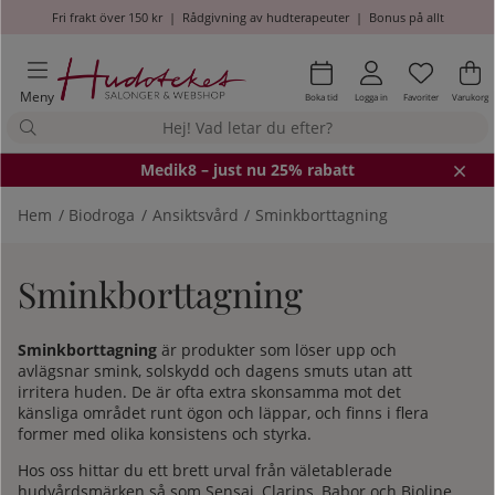
Fri frakt över 150 kr
|
Rådgivning av hudterapeuter
|
Bonus på allt
Önskel
Antal i
.
Va
An
.
Meny
Boka tid
Logga in
Favoriter
Varukorg
Medik8
– just nu 25% rabatt
Hem
Biodroga
Ansiktsvård
Sminkborttagning
Sminkborttagning
Sminkborttagning
är produkter som löser upp och
avlägsnar smink, solskydd och dagens smuts utan att
irritera huden. De är ofta extra skonsamma mot det
känsliga området runt ögon och läppar, och finns i flera
former med olika konsistens och styrka.
Hos oss hittar du ett brett urval från väletablerade
hudvårdsmärken så som Sensai, Clarins, Babor och Bioline