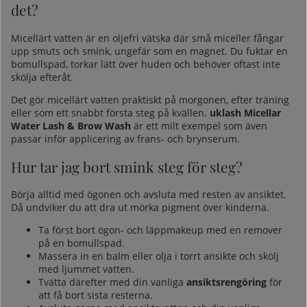
det?
Micellärt vatten är en oljefri vätska där små miceller fångar
upp smuts och smink, ungefär som en magnet. Du fuktar en
bomullspad, torkar lätt över huden och behöver oftast inte
skölja efteråt.
Det gör micellärt vatten praktiskt på morgonen, efter träning
eller som ett snabbt första steg på kvällen.
uklash Micellar
Water Lash & Brow Wash
är ett milt exempel som även
passar inför applicering av frans- och brynserum.
Hur tar jag bort smink steg för steg?
Börja alltid med ögonen och avsluta med resten av ansiktet.
Då undviker du att dra ut mörka pigment över kinderna.
Ta först bort ögon- och läppmakeup med en remover
på en bomullspad.
Massera in en balm eller olja i torrt ansikte och skölj
med ljummet vatten.
Tvätta därefter med din vanliga
ansiktsrengöring
för
att få bort sista resterna.