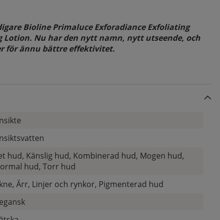
digare
Bioline Primaluce Exforadiance Exfoliating
g Lotion
. Nu har den nytt namn, nytt utseende, och
 för ännu bättre effektivitet.
nsikte
nsiktsvatten
et hud, Känslig hud, Kombinerad hud, Mogen hud,
ormal hud, Torr hud
kne, Ärr, Linjer och rynkor, Pigmenterad hud
egansk
ätska