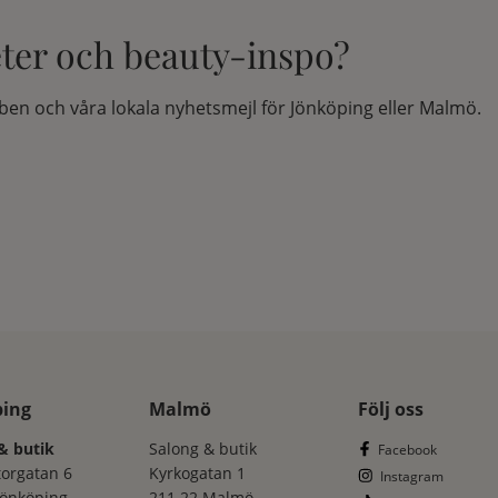
eter och beauty-inspo?
en och våra lokala nyhetsmejl för Jönköping eller Malmö.
ping
Malmö
Följ oss
& butik
Salong & butik
Facebook
torgatan 6
Kyrkogatan 1
Instagram
Jönköping
211 22 Malmö