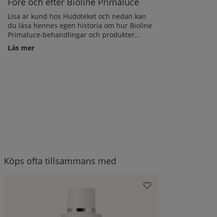
Före och efter Bioline Primaluce
Lisa är kund hos Hudoteket och nedan kan
du läsa hennes egen historia om hur Bioline
Primaluce-behandlingar och produkter
gjorde underverk för hennes hud. Se även
Läs mer
fantastiska före och efter bilder på hur Lisas
hud har förändrats och förbättrats! Det här
är ett strålande exempel på att kontinuerliga
hudvårdsbehandlingar i kombination med
rätt hemmaprodukter faktiskt ger dig en ren,
vacker och frisk hud!
Köps ofta tillsammans med