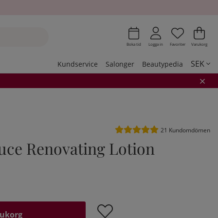
Önskeli
Antal i 
.
Var
Ant
.
Boka tid
Logga in
Favoriter
Varukorg
SEK
Kundservice
Salonger
Beautypedia
Medelbetyg 5 av 5 Antal bet
21
Kundomdömen
luce Renovating Lotion
rukorg