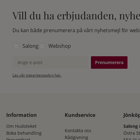
Vill du ha erbjudanden, nyh
Du kan både prenumerera på vårt nyhetsmejl för webb
Välj vilken lista du vill prenumerera på:
Salong
Webshop
Ange e-post
Läs vår integritetspolicy här.
Information
Kundservice
Jönkö
Om Hudoteket
Salong 
Kontakta oss
Boka behandling
Östra S
Rådgivning
Presentkort
553 21 