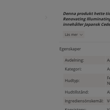
Denna produkt hette ti
Renovating Illuminatin
innehåller Japansk Ceder
Läs mer
Egenskaper
Avdelning:
A
Kategori:
A
F
Hudtyp:
N
Hudtillstånd:
A
Ingrediensönskemål:
V
Konsistens:
V