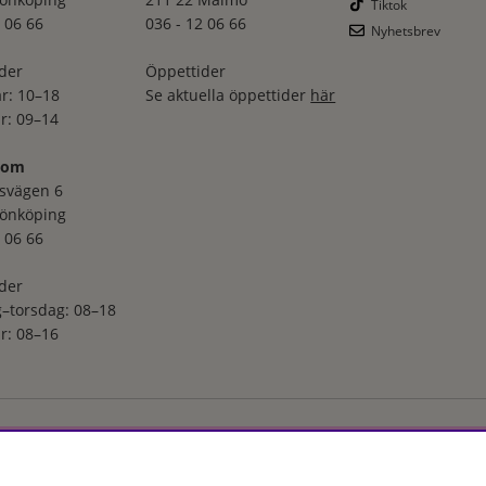
Tiktok
 06 66
036 - 12 06 66
Nyhetsbrev
der
Öppettider
r: 10–18
Se aktuella öppettider
här
r: 09–14
oom
svägen 6
Jönköping
 06 66
der
–torsdag: 08–18
r: 08–16
ga utvalt sortiment inom hudvård, hårvård och makeup – både online