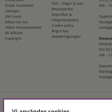
FAQ - frågor & svar
Klubb Hudoteket
036 - 12
Beautypedia
Salonger
Köpvillkor &
Vårt team
Öppetti
integritetspolicy
Jobba hos oss
Vardaga
Cookie-policy
Villkor #YesHudoteket
Lördaga
Ångra köp
Bli affiliate
Avbokningsregler
Copyright
Showr
Herkule
553 03 
036 - 12
Öppetti
Måndag
Fredaga
Hudoteket erbjuder ett no
Vi använder cookies