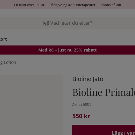
Fri frakt över 150 kr
|
Rådgivning av hudterapeuter
|
Bonus på allt
kort
Medik8
– just nu 25% rabatt
g Lotion
Bioline Jatò
Bioline Prima
Artnr:
6001
550
kr
Lägg i va