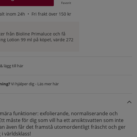
Favorit
alt inom 24h •
Fri frakt över 150 kr
er från Bioline Primaluce och få
ng Lotion 99 ml på köpet, värde 272
 lägg till här
vning?
Vi hjälper dig - Läs mer här
imära funktioner: exfolierande, normaliserande och
tt måste för dig som vill ha ett ansiktsvatten som inte
tan även får det framstå utomordentligt fräscht och ger
 i världsklass!