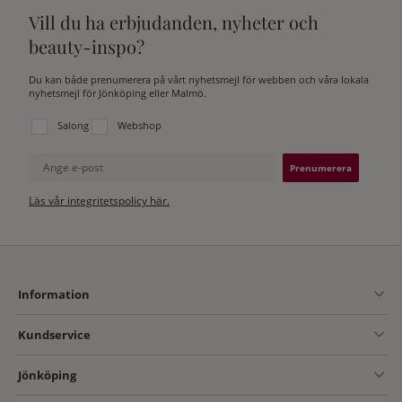
Vill du ha erbjudanden, nyheter och
beauty-inspo?
Du kan både prenumerera på vårt nyhetsmejl för webben och våra lokala
nyhetsmejl för Jönköping eller Malmö.
Välj vilken lista du vill prenumerera på:
Salong
Webshop
Ange e-post
Läs vår integritetspolicy här.
Information
Kundservice
Jönköping