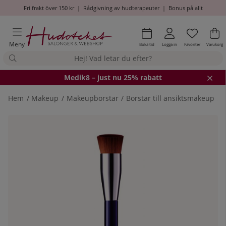
Fri frakt över 150 kr
|
Rådgivning av hudterapeuter
|
Bonus på allt
Önskel
Antal i
.
Va
An
.
Meny
Boka tid
Logga in
Favoriter
Varukorg
Medik8
– just nu 25% rabatt
Hem
Makeup
Makeupborstar
Borstar till ansiktsmakeup
B
Produktbilder