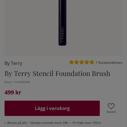
Medelbetyg 5 av 5 Antal be
By Terry
1
Kundomdömen
By Terry Stencil Foundation Brush
Artnr:
1141902300
kelistan:
499
kr
Lägg i varukorg
Favorit
•
Bonus på allt
• Skickas normalt inom 24h •
Fri frakt över 150 kr