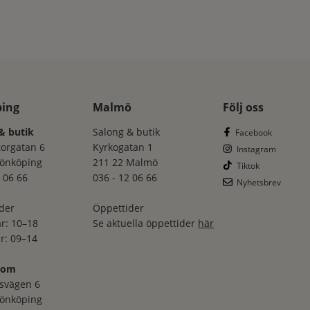
ping
Malmö
Följ oss
& butik
Salong & butik
Facebook
torgatan 6
Kyrkogatan 1
Instagram
Jönköping
211 22 Malmö
Tiktok
 06 66
036 - 12 06 66
Nyhetsbrev
der
Öppettider
r: 10–18
Se aktuella öppettider
här
r: 09–14
oom
svägen 6
Jönköping