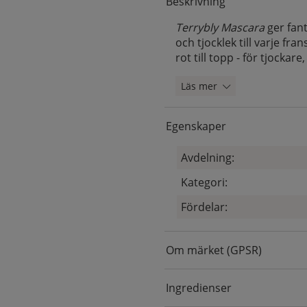
Beskrivning
Terrybly Mascara
ger fan
och tjocklek till varje fr
rot till topp - för tjocka
Läs mer
Egenskaper
Avdelning:
Kategori:
Fördelar:
Om märket (GPSR)
Ingredienser