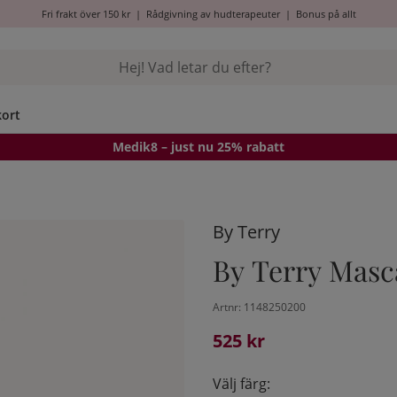
Fri frakt över 150 kr
|
Rådgivning av hudterapeuter
|
Bonus på allt
kort
Medik8
– just nu 25% rabatt
By Terry
By Terry Masc
Artnr:
1148250200
525
kr
Välj färg: