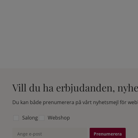
Vill du ha erbjudanden, nyh
Du kan både prenumerera på vårt nyhetsmejl för webb
Välj vilken lista du vill prenumerera på:
Salong
Webshop
Ange e-post