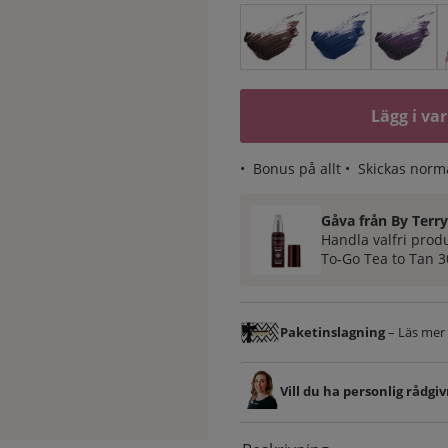
Lägg i va
•
Bonus på allt
• Skickas norm
Gåva från By Terr
Handla valfri prod
To‑Go Tea to Tan 3
Paketinslagning
– Läs mer &
Vill du ha personlig rådgi