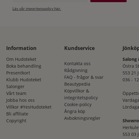
Läs vår integritetspolicy här.
Information
Kundservice
Jönkö
Om Hudoteket
Salong 
Kontakta oss
Boka behandling
Östra S
Rådgivning
Presentkort
553 21 
FAQ - frågor & svar
Klubb Hudoteket
036 - 12
Beautypedia
Salonger
Köpvillkor &
Vårt team
Öppetti
integritetspolicy
Jobba hos oss
Vardaga
Cookie-policy
Villkor #YesHudoteket
Lördaga
Ångra köp
Bli affiliate
Avbokningsregler
Copyright
Showr
Herkule
553 03 