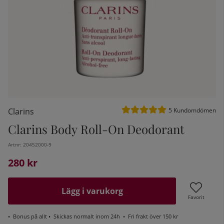
Medelbetyg 5 av 5 Antal be
Clarins
5
Kundomdömen
Clarins Body Roll-On Deodorant
Artnr:
20452000-9
kelistan:
280
kr
Lägg i varukorg
Favorit
•
Bonus på allt
• Skickas normalt inom 24h •
Fri frakt över 150 kr