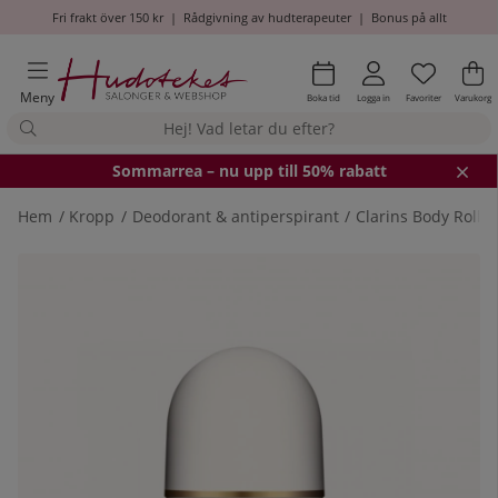
Fri frakt över 150 kr
|
Rådgivning av hudterapeuter
|
Bonus på allt
Önskel
Antal i
.
Va
An
.
Meny
Boka tid
Logga in
Favoriter
Varukorg
Somm
arrea – nu upp till 50% rabatt
Hem
Kropp
Deodorant & antiperspirant
Clarins Body Roll-
Produktbilder