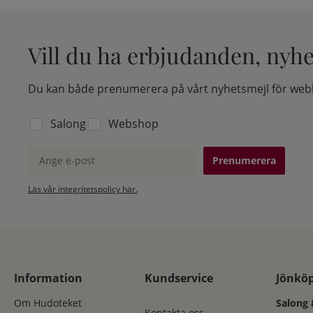
Vill du ha erbjudanden, nyh
Du kan både prenumerera på vårt nyhetsmejl för webb
Välj vilken lista du vill prenumerera på:
Salong
Webshop
Ange e-post
Läs vår integritetspolicy här.
Information
Kundservice
Jönkö
Om Hudoteket
Salong 
Kontakta oss