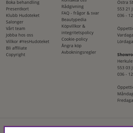
Boka behandling
Östra S
Rådgivning
Presentkort
553 21 
FAQ - frågor & svar
Klubb Hudoteket
036 - 12
Beautypedia
Salonger
Köpvillkor &
Vårt team
Öppetti
integritetspolicy
Jobba hos oss
Vardaga
Cookie-policy
Villkor #YesHudoteket
Lördaga
Ångra köp
Bli affiliate
Avbokningsregler
Copyright
Showr
Herkule
553 03 
036 - 12
Öppetti
Måndag
Fredaga