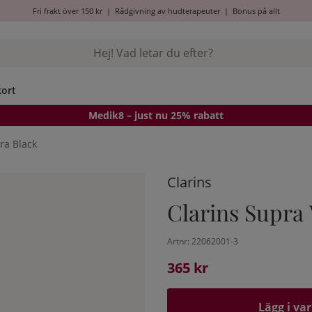
Fri frakt över 150 kr
|
Rådgivning av hudterapeuter
|
Bonus på allt
kort
Medik8
– just nu 25% rabatt
ra Black
Clarins
Clarins Supra
Artnr:
22062001-3
365
kr
Lägg i va