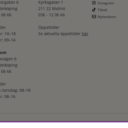
torgatan 6
Kyrkogatan 1
Instagram
Jönköping
211 22 Malmö
Tiktok
 06 66
036 - 12 06 66
Nyhetsbrev
der
Öppettider
r: 10–18
Se aktuella öppettider
här
r: 09–14
oom
svägen 6
Jönköping
 06 66
der
–torsdag: 08–18
r: 08–16