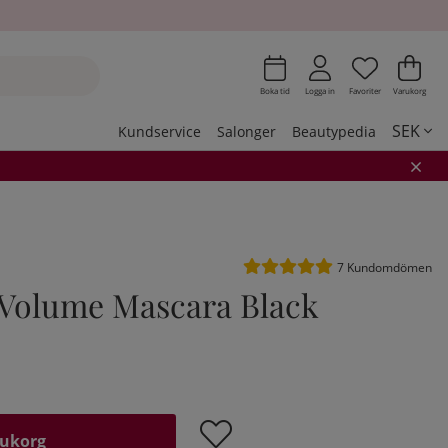
Önskeli
Antal i 
.
Var
Ant
.
Boka tid
Logga in
Favoriter
Varukorg
SEK
Kundservice
Salonger
Beautypedia
Medelbetyg 5 av 5 Antal be
7
Kundomdömen
 Volume Mascara Black
rukorg