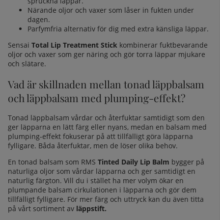
spruckna läppar.
Närande oljor och vaxer som låser in fukten under
dagen.
Parfymfria alternativ för dig med extra känsliga läppar.
Sensai
Total Lip Treatment Stick
kombinerar fuktbevarande
oljor och vaxer som ger näring och gör torra läppar mjukare
och slätare.
Vad är skillnaden mellan tonad läppbalsam
och läppbalsam med plumping-effekt?
Tonad läppbalsam vårdar och återfuktar samtidigt som den
ger läpparna en lätt färg eller nyans, medan en balsam med
plumping-effekt fokuserar på att tillfälligt göra läpparna
fylligare. Båda återfuktar, men de löser olika behov.
En tonad balsam som RMS
Tinted Daily Lip Balm
bygger på
naturliga oljor som vårdar läpparna och ger samtidigt en
naturlig färgton. Vill du i stället ha mer volym ökar en
plumpande balsam cirkulationen i läpparna och gör dem
tillfälligt fylligare. För mer färg och uttryck kan du även titta
på vårt sortiment av
läppstift
.