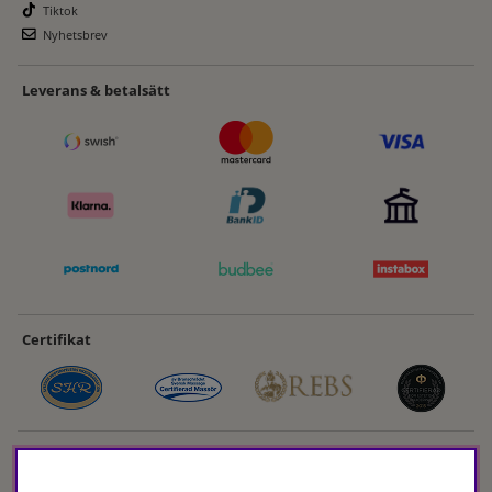
Tiktok
Nyhetsbrev
Leverans & betalsätt
Certifikat