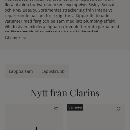
flera utvalda hudvårdsmärken, exempelvis Sisley, Sensai
och RMS Beauty. Sortimentet sträcker sig från intensivt
reparerande balsam för riktigt torra läppar till tonade
varianter med färg och balsam med lätt plumping-effekt.
Vill du även exfoliera läpparna kompletterar du gärna med
en
läppskrubb
eller utforskar hela vår
läppvård
.
Läs mer
Vill du ha rådgivning av diplomerade hudterapeuter om
vilka produkter som passar dina läppar? Kontakta oss
på
kundtjänst
så hjälper vi dig gärna. Vi är givetvis
auktoriserad återförsäljare av alla våra varumärken, för att
du med säkerhet ska få äkta varor.
Läppbalsam
Läppskrubb
kelistan:
Nytt från Clarins