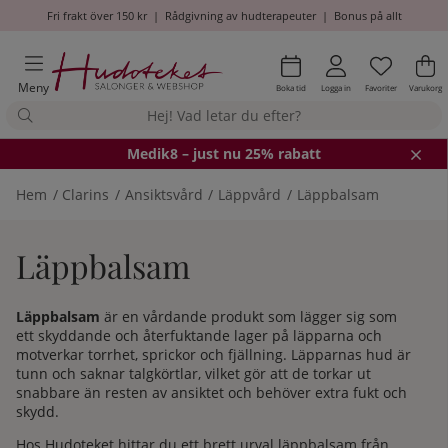
Fri frakt över 150 kr
|
Rådgivning av hudterapeuter
|
Bonus på allt
Önskel
Antal i
.
Va
An
.
Meny
Boka tid
Logga in
Favoriter
Varukorg
Medik8
– just nu 25% rabatt
Hem
Clarins
Ansiktsvård
Läppvård
Läppbalsam
Läppbalsam
Läppbalsam
är en vårdande produkt som lägger sig som
ett skyddande och återfuktande lager på läpparna och
motverkar torrhet, sprickor och fjällning. Läpparnas hud är
tunn och saknar talgkörtlar, vilket gör att de torkar ut
snabbare än resten av ansiktet och behöver extra fukt och
skydd.
Hos Hudoteket hittar du ett brett urval läppbalsam från