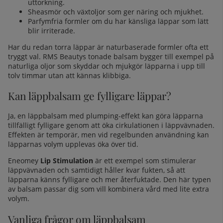
uttorkning.
Sheasmör och växtoljor som ger näring och mjukhet.
Parfymfria formler om du har känsliga läppar som lätt
blir irriterade.
Har du redan torra läppar är naturbaserade formler ofta ett
tryggt val. RMS Beautys tonade balsam bygger till exempel på
naturliga oljor som skyddar och mjukgör läpparna i upp till
tolv timmar utan att kännas klibbiga.
Kan läppbalsam ge fylligare läppar?
Ja, en läppbalsam med plumping-effekt kan göra läpparna
tillfälligt fylligare genom att öka cirkulationen i läppvävnaden.
Effekten är temporär, men vid regelbunden användning kan
läpparnas volym upplevas öka över tid.
Eneomey
Lip Stimulation
är ett exempel som stimulerar
läppvävnaden och samtidigt håller kvar fukten, så att
läpparna känns fylligare och mer återfuktade. Den här typen
av balsam passar dig som vill kombinera vård med lite extra
volym.
Vanliga frågor om läppbalsam