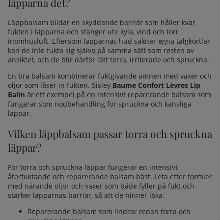
läpparna det?
Läppbalsam bildar en skyddande barriär som håller kvar
fukten i läpparna och stänger ute kyla, vind och torr
inomhusluft. Eftersom läpparnas hud saknar egna talgkörtlar
kan de inte fukta sig själva på samma sätt som resten av
ansiktet, och de blir därför lätt torra, irriterade och spruckna.
En bra balsam kombinerar fuktgivande ämnen med vaxer och
oljor som låser in fukten. Sisley
Baume Confort Lèvres Lip
Balm
är ett exempel på en intensivt reparerande balsam som
fungerar som nödbehandling för spruckna och känsliga
läppar.
Vilken läppbalsam passar torra och spruckna
läppar?
För torra och spruckna läppar fungerar en intensivt
återfuktande och reparerande balsam bäst. Leta efter formler
med närande oljor och vaxer som både fyller på fukt och
stärker läpparnas barriär, så att de hinner läka.
Reparerande balsam som lindrar redan torra och