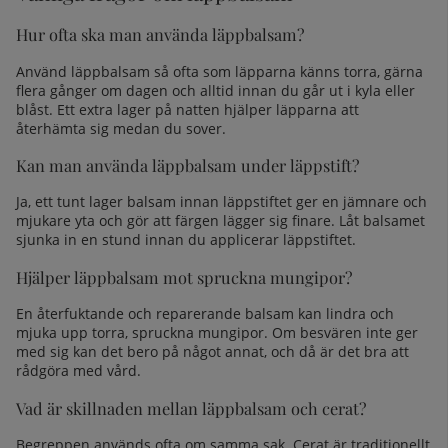
Hur ofta ska man använda läppbalsam?
Använd läppbalsam så ofta som läpparna känns torra, gärna
flera gånger om dagen och alltid innan du går ut i kyla eller
blåst. Ett extra lager på natten hjälper läpparna att
återhämta sig medan du sover.
Kan man använda läppbalsam under läppstift?
Ja, ett tunt lager balsam innan läppstiftet ger en jämnare och
mjukare yta och gör att färgen lägger sig finare. Låt balsamet
sjunka in en stund innan du applicerar läppstiftet.
Hjälper läppbalsam mot spruckna mungipor?
En återfuktande och reparerande balsam kan lindra och
mjuka upp torra, spruckna mungipor. Om besvären inte ger
med sig kan det bero på något annat, och då är det bra att
rådgöra med vård.
Vad är skillnaden mellan läppbalsam och cerat?
Begreppen används ofta om samma sak. Cerat är traditionellt