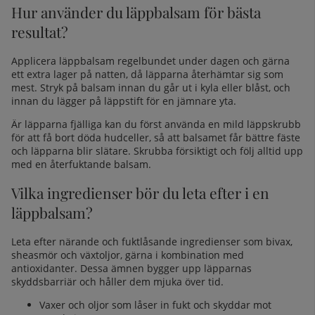
Hur använder du läppbalsam för bästa
resultat?
Applicera läppbalsam regelbundet under dagen och gärna
ett extra lager på natten, då läpparna återhämtar sig som
mest. Stryk på balsam innan du går ut i kyla eller blåst, och
innan du lägger på läppstift för en jämnare yta.
Är läpparna fjälliga kan du först använda en mild läppskrubb
för att få bort döda hudceller, så att balsamet får bättre fäste
och läpparna blir slätare. Skrubba försiktigt och följ alltid upp
med en återfuktande balsam.
Vilka ingredienser bör du leta efter i en
läppbalsam?
Leta efter närande och fuktlåsande ingredienser som bivax,
sheasmör och växtoljor, gärna i kombination med
antioxidanter. Dessa ämnen bygger upp läpparnas
skyddsbarriär och håller dem mjuka över tid.
Vaxer och oljor som låser in fukt och skyddar mot