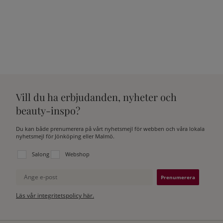
Vill du ha erbjudanden, nyheter och
beauty-inspo?
Du kan både prenumerera på vårt nyhetsmejl för webben och våra lokala
nyhetsmejl för Jönköping eller Malmö.
Välj vilken lista du vill prenumerera på:
Salong
Webshop
Ange e-post
Läs vår integritetspolicy här.