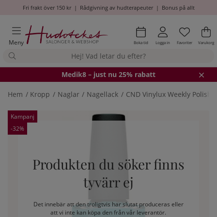
Fri frakt över 150 kr
|
Rådgivning av hudterapeuter
|
Bonus på allt
Önskel
Antal i
.
Va
An
.
Meny
Boka tid
Logga in
Favoriter
Varukorg
Medik8
– just nu 25% rabatt
Hem
Kropp
Naglar
Nagellack
CND Vinylux Weekly Polish 
Produktbilder
Kampanj
-32%
Produkten du söker finns
tyvärr ej
Det innebär att den troligtvis har slutat produceras eller
att vi inte kan köpa den från vår leverantör.