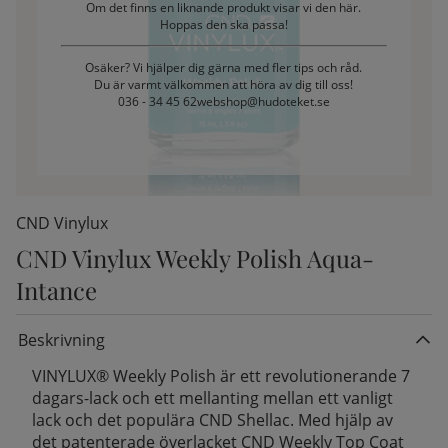
Om det finns en liknande produkt visar vi den här.
Hoppas den ska passa!
Osäker? Vi hjälper dig gärna med fler tips och råd.
Du är varmt välkommen att höra av dig till oss!
036 - 34 45 62
webshop@hudoteket.se
CND Vinylux
CND Vinylux Weekly Polish Aqua-
Intance
kelistan:
Beskrivning
VINYLUX® Weekly Polish är ett revolutionerande 7
dagars-lack och ett mellanting mellan ett vanligt
lack och det populära CND Shellac. Med hjälp av
det patenterade överlacket CND Weekly Top Coat