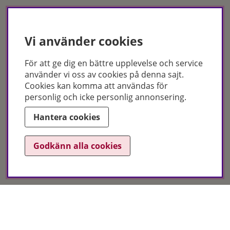
Vi använder cookies
För att ge dig en bättre upplevelse och service
använder vi oss av cookies på denna sajt.
Certifikat
Cookies kan komma att användas för
personlig och icke personlig annonsering.
Hantera cookies
Godkänn alla cookies
Hudoteket erbjuder ett noga utvalt sortiment inom hudvård, hårvård och
makeup – både online och i butik. Med över 50 års erfarenhet och
utbildade hudterapeuter hjälper vi dig att hitta rätt produkter och
behandlingar för just dina behov. Handla enkelt på hudoteket.se eller
besök oss i Jönköping och Malmö.