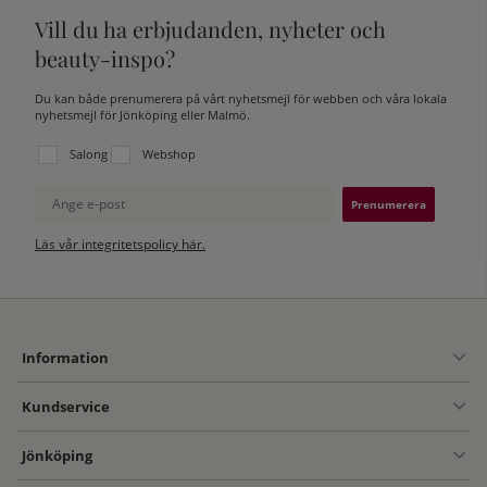
Vill du ha erbjudanden, nyheter och
beauty-inspo?
Du kan både prenumerera på vårt nyhetsmejl för webben och våra lokala
nyhetsmejl för Jönköping eller Malmö.
Välj vilken lista du vill prenumerera på:
Salong
Webshop
Ange e-post
Läs vår integritetspolicy här.
Information
Kundservice
Jönköping