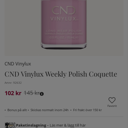
CND Vinylux
CND Vinylux Weekly Polish Coquette
Artnr:
92632
kelistan:
102
Ordinarie pris:
kr
145
kr
Favorit
•
Bonus på allt
• Skickas normalt inom 24h •
Fri frakt över 150 kr
Paketinslagning
– Läs mer & lägg till här