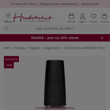
Fri frakt över 150 kr
|
Rådgivning av hudterapeuter
|
Bonus på allt
Önskel
Antal i
.
Va
An
.
Meny
Boka tid
Logga in
Favoriter
Varukorg
Medik8
– just nu 25% rabatt
Hem
Kropp
Naglar
Nagellack
CND Vinylux Weekly Polish 
Produktbilder
Kampanj
-30%