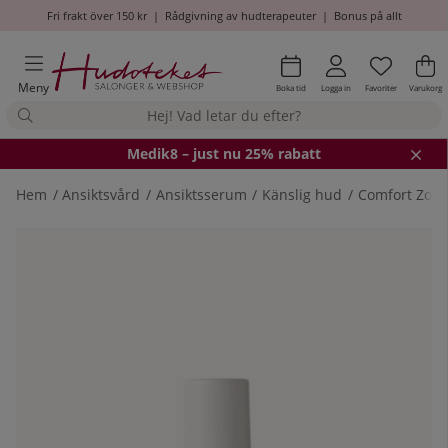
Fri frakt över 150 kr
|
Rådgivning av hudterapeuter
|
Bonus på allt
Önskel
Antal i
.
Va
An
.
Meny
Boka tid
Logga in
Favoriter
Varukorg
Medik8
– just nu 25% rabatt
Hem
Ansiktsvård
Ansiktsserum
Känslig hud
Comfort Zone
Produktbilder