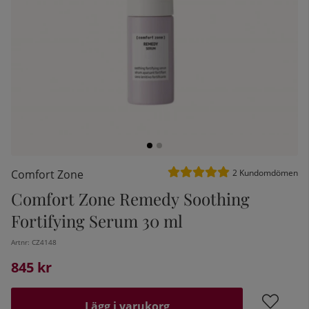
Medelbetyg 5 av 5 Antal be
Comfort Zone
2
Kundomdömen
Comfort Zone Remedy Soothing
kelistan:
Fortifying Serum 30 ml
Artnr:
CZ4148
845
kr
Lägg i varukorg