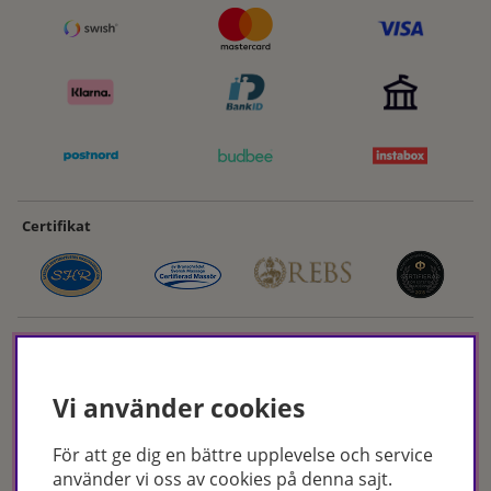
Certifikat
Vi använder cookies
För att ge dig en bättre upplevelse och service
Hudoteket erbjuder ett noga utvalt sortiment inom hudvård, hårvård och
använder vi oss av cookies på denna sajt.
makeup – både online och i butik. Med över 50 års erfarenhet och