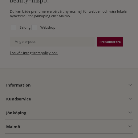
Du kan både prenumerera på vårt nyhetsmejl för webben och våra lokala
nyhetsmejl för Jönköping eller Malmö.
Välj vilken lista du vill prenumerera på:
Salong
Webshop
Ange e-post
Läs vår integritetspolicy här.
Information
Kundservice
Jönköping
Malmö