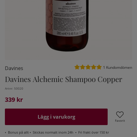
Medelbetyg 5 av 5 Antal be
Davines
1
Kundomdömen
Davines Alchemic Shampoo Copper
Artnr:
50020
kelistan:
339
kr
Lägg i varukorg
Favorit
•
Bonus på allt
• Skickas normalt inom 24h •
Fri frakt över 150 kr