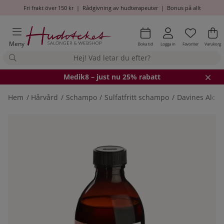
Fri frakt över 150 kr
|
Rådgivning av hudterapeuter
|
Bonus på allt
Önskel
Antal i
.
Va
An
.
Meny
Boka tid
Logga in
Favoriter
Varukorg
Medik8
– just nu 25% rabatt
Hem
Hårvård
Schampo
Sulfatfritt schampo
Davines Alch
Produktbilder