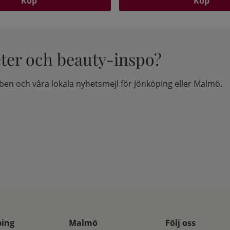
Köp
Köp
eter och beauty-inspo?
en och våra lokala nyhetsmejl för Jönköping eller Malmö.
ping
Malmö
Följ oss