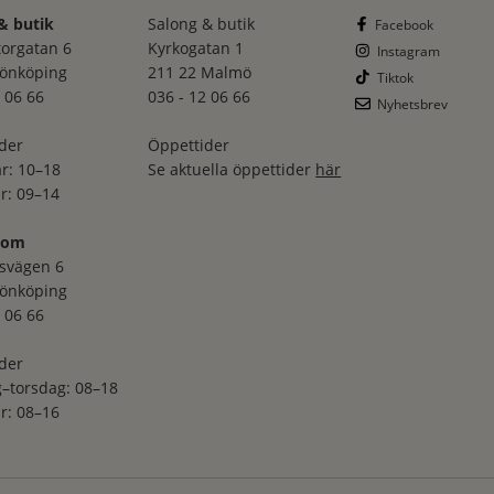
& butik
Salong & butik
Facebook
torgatan 6
Kyrkogatan 1
Instagram
Jönköping
211 22 Malmö
Tiktok
 06 66
036 - 12 06 66
Nyhetsbrev
der
Öppettider
r: 10–18
Se aktuella öppettider
här
r: 09–14
oom
svägen 6
Jönköping
 06 66
der
–torsdag: 08–18
r: 08–16