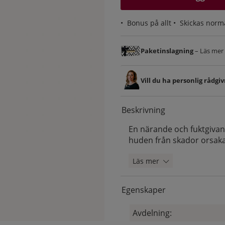
•
Bonus på allt
• Skickas norm
Paketinslagning
– Läs mer &
Vill du ha personlig rådgi
Beskrivning
En närande och fuktgiva
huden från skador orsakad
Läs mer
Egenskaper
Avdelning: