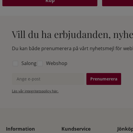
Köp
Vill du ha erbjudanden, nyh
Du kan både prenumerera på vårt nyhetsmejl för webb
Välj vilken lista du vill prenumerera på:
Salong
Webshop
Ange e-post
Läs vår integritetspolicy här.
Information
Kundservice
Jönkö