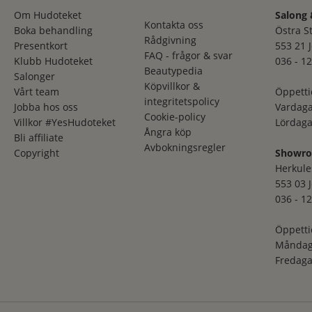
Om Hudoteket
Salong 
Kontakta oss
Boka behandling
Östra S
Rådgivning
Presentkort
553 21 
FAQ - frågor & svar
Klubb Hudoteket
036 - 12
Beautypedia
Salonger
Köpvillkor &
Vårt team
Öppetti
integritetspolicy
Jobba hos oss
Vardaga
Cookie-policy
Villkor #YesHudoteket
Lördaga
Ångra köp
Bli affiliate
Avbokningsregler
Copyright
Showr
Herkule
553 03 
036 - 12
Öppetti
Måndag
Fredaga