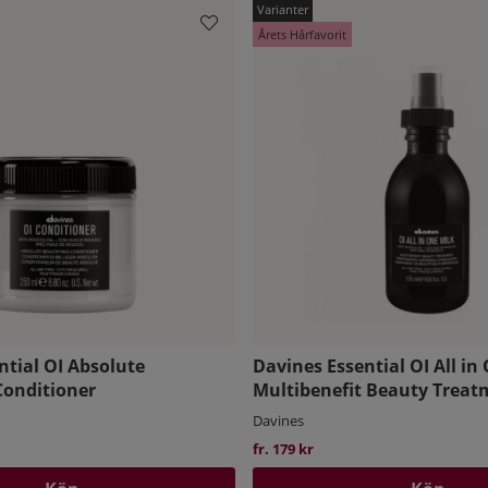
Årets Hårfavorit
ntial OI Absolute
Davines Essential OI All in
Conditioner
Multibenefit Beauty Treat
Davines
fr. 179 kr