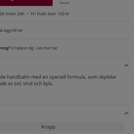
Favorit
alt inom 24h •
Fri frakt över 150 kr
 lägg till här
vning?
Vi hjälper dig - Läs mer här
nde handbalm med en speciell formula, som skyddar
e av sol, vind och kyla.
Kropp