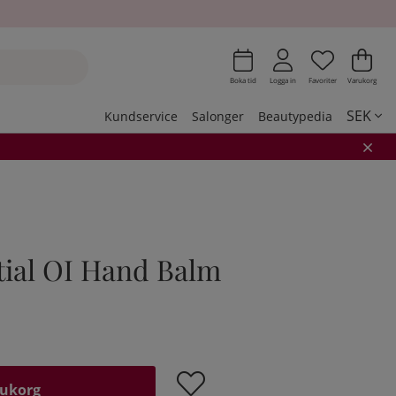
Önskeli
Antal i 
.
Var
Ant
.
Boka tid
Logga in
Favoriter
Varukorg
SEK
Kundservice
Salonger
Beautypedia
tial OI Hand Balm
rukorg