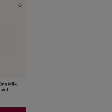
 One Milk
ment