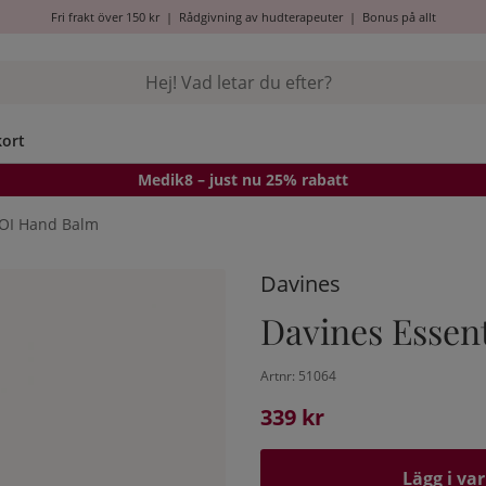
Fri frakt över 150 kr
|
Rådgivning av hudterapeuter
|
Bonus på allt
kort
Medik8
– just nu 25% rabatt
 OI Hand Balm
Davines
Davines Essen
Artnr:
51064
339
kr
Lägg i va