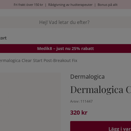
Fri frakt över 150 kr
|
Rådgivning av hudterapeuter
|
Bonus på allt
kort
Medik8
– just nu 25% rabatt
rmalogica Clear Start Post-Breakout Fix
Dermalogica
Dermalogica C
Artnr:
111447
320
kr
Lägg i va