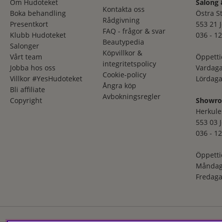
Om Hudoteket
Salong 
Kontakta oss
Boka behandling
Östra S
Rådgivning
Presentkort
553 21 
FAQ - frågor & svar
Klubb Hudoteket
036 - 12
Beautypedia
Salonger
Köpvillkor &
Vårt team
Öppetti
integritetspolicy
Jobba hos oss
Vardaga
Cookie-policy
Villkor #YesHudoteket
Lördaga
Ångra köp
Bli affiliate
Avbokningsregler
Copyright
Showr
Herkule
553 03 
036 - 12
Öppetti
Måndag
Fredaga