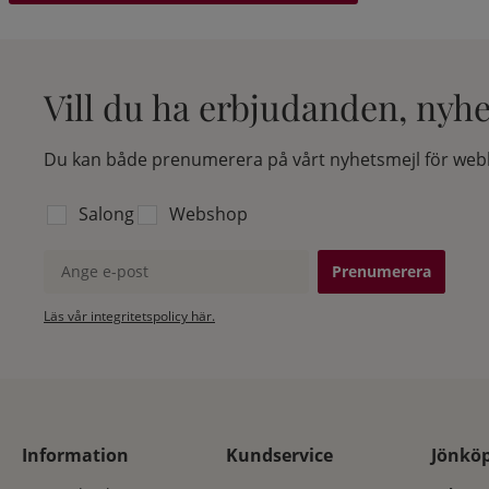
Vill du ha erbjudanden, nyh
Du kan både prenumerera på vårt nyhetsmejl för webb
Välj vilken lista du vill prenumerera på:
Salong
Webshop
Ange e-post
Läs vår integritetspolicy här.
Information
Kundservice
Jönkö