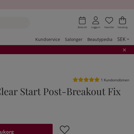
Önskeli
Antal i 
.
Var
Ant
.
Boka tid
Logga in
Favoriter
Varukorg
SEK
Kundservice
Salonger
Beautypedia
Medelbetyg 5 av 5 Antal be
1
Kundomdömen
lear Start Post-Breakout Fix
rukorg