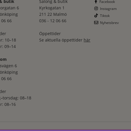
& butik
Salong & butik
Facebook
torgatan 6
Kyrkogatan 1
Instagram
Jönköping
211 22 Malmö
Tiktok
 06 66
036 - 12 06 66
Nyhetsbrev
der
Öppettider
r: 10–18
Se aktuella öppettider
här
r: 09–14
oom
svägen 6
Jönköping
 06 66
der
–torsdag: 08–18
r: 08–16