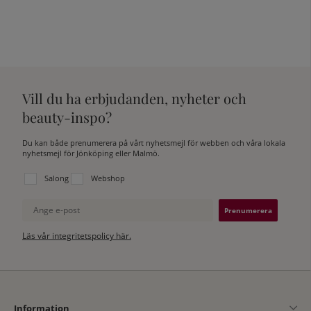
Vill du ha erbjudanden, nyheter och
beauty-inspo?
Du kan både prenumerera på vårt nyhetsmejl för webben och våra lokala
nyhetsmejl för Jönköping eller Malmö.
Välj vilken lista du vill prenumerera på:
Salong
Webshop
Ange e-post
Läs vår integritetspolicy här.
Information