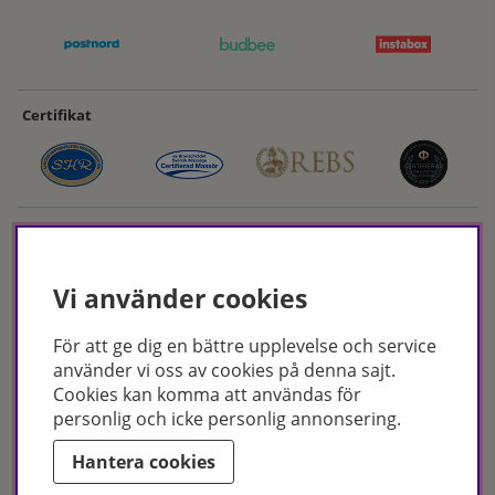
Certifikat
Vi använder cookies
För att ge dig en bättre upplevelse och service
Hudoteket erbjuder ett noga utvalt sortiment inom hudvård, hårvård och
använder vi oss av cookies på denna sajt.
makeup – både online och i butik. Med över 50 års erfarenhet och
Cookies kan komma att användas för
utbildade hudterapeuter hjälper vi dig att hitta rätt produkter och
personlig och icke personlig annonsering.
behandlingar för just dina behov. Handla enkelt på hudoteket.se eller
besök oss i Jönköping och Malmö.
Hantera cookies
Copyright © Hudoteket 2025