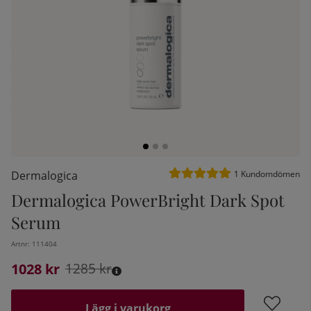
Medelbetyg 5 av 5 Antal be
Dermalogica
1
Kundomdömen
Dermalogica PowerBright Dark Spot
kelistan:
Serum
Artnr:
111404
1028
Ordinarie pris:
kr
1285
kr
Lägg i varukorg