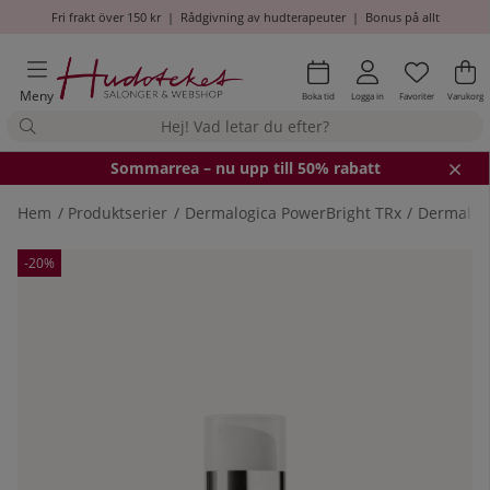
Fri frakt över 150 kr
|
Rådgivning av hudterapeuter
|
Bonus på allt
Önskel
Antal i
.
Va
An
.
Meny
Boka tid
Logga in
Favoriter
Varukorg
Somm
arrea – nu upp till 50% rabatt
Hem
Produktserier
Dermalogica PowerBright TRx
Dermalog
Produktbilder
-20%