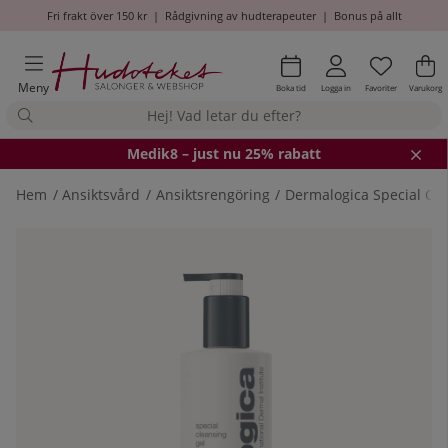
Fri frakt över 150 kr
|
Rådgivning av hudterapeuter
|
Bonus på allt
Önskel
Antal i
.
Va
An
.
Meny
Boka tid
Logga in
Favoriter
Varukorg
Medik8
– just nu 25% rabatt
Hem
Ansiktsvård
Ansiktsrengöring
Dermalogica Special Cle
Produktbilder