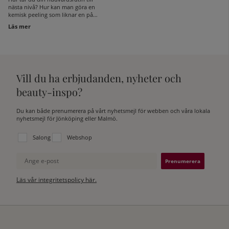
nästa nivå? Hur kan man göra en
kemisk peeling som liknar en på
salong? Avancerad hudvård kan vara
Läs mer
svårt att förstå sig på om man inte är
utbildad inom området. Vi har frågat
våra diplomerade hudterapeuter hur
man kan maximera sin rutin och
använda produkterna på ett
professionellt sätt. Vi guidar dig
Vill du ha erbjudanden, nyheter och
nedan!
beauty-inspo?
Du kan både prenumerera på vårt nyhetsmejl för webben och våra lokala
nyhetsmejl för Jönköping eller Malmö.
Välj vilken lista du vill prenumerera på:
Salong
Webshop
Ange e-post
Läs vår integritetspolicy här.