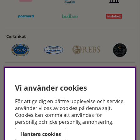
Certifikat
Vi använder cookies
För att ge dig en bättre upplevelse och service
Hudoteket erbjuder ett noga utvalt sortiment inom hudvård, hårvård och
använder vi oss av cookies på denna sajt.
makeup – både online och i butik. Med över 50 års erfarenhet och
Cookies kan komma att användas för
utbildade hudterapeuter hjälper vi dig att hitta rätt produkter och
personlig och icke personlig annonsering.
behandlingar för just dina behov. Handla enkelt på hudoteket.se eller
besök oss i Jönköping och Malmö.
Hantera cookies
Copyright © Hudoteket 2025