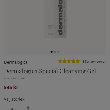
Medelbetyg 5 av 5 Antal bet
Dermalogica
13
Kundomdömen
Dermalogica Special Cleansing Gel
kelistan:
Artnr:
DLA-101104
545
kr
Välj storlek: