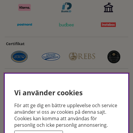
Certifikat
Vi använder cookies
För att ge dig en bättre upplevelse och service
Hudoteket erbjuder ett noga utvalt sortiment inom hudvård, hårvård och
använder vi oss av cookies på denna sajt.
makeup – både online och i butik. Med över 50 års erfarenhet och
Cookies kan komma att användas för
utbildade hudterapeuter hjälper vi dig att hitta rätt produkter och
personlig och icke personlig annonsering.
behandlingar för just dina behov. Handla enkelt på hudoteket.se eller
besök oss i Jönköping och Malmö.