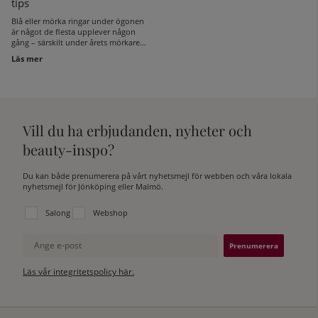
tips
Blå eller mörka ringar under ögonen
är något de flesta upplever någon
gång – särskilt under årets mörkare
månader. Det kan ge ett trött och
Läs mer
glåmigt intryck, även när du känner
dig pigg. Här får du veta varför blå
ringar under ögonen uppstår, hur du
kan vårda huden och få bort dem
effektivt med rätt produkter.
Vill du ha erbjudanden, nyheter och
beauty-inspo?
Du kan både prenumerera på vårt nyhetsmejl för webben och våra lokala
nyhetsmejl för Jönköping eller Malmö.
Välj vilken lista du vill prenumerera på:
Salong
Webshop
Ange e-post
Läs vår integritetspolicy här.