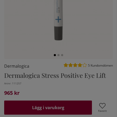
Medelbetyg 4 av 5 Antal be
Dermalogica
5
Kundomdömen
Dermalogica Stress Positive Eye Lift
kelistan:
Artnr:
111257
965
kr
Lägg i varukorg
Favorit