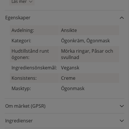
Läs mer
Egenskaper
Avdelning:
Ansikte
Kategori:
Ögonkräm, Ögonmask
Hudtillstånd runt
Mörka ringar, Påsar och
ögonen:
svullnad
Ingrediensönskemål:
Vegansk
Konsistens:
Creme
Masktyp:
Ögonmask
Om märket (GPSR)
Ingredienser