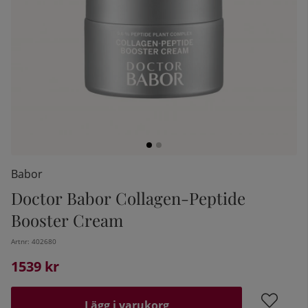
Babor
Doctor Babor Collagen-Peptide
kelistan:
Booster Cream
Artnr:
402680
1539
kr
Lägg i varukorg