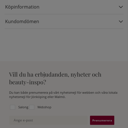
Köpinformation
Kundomdömen
Vill du ha erbjudanden, nyheter och
beauty-inspo?
Du kan både prenumerera på vårt nyhetsmejl för webben och våra lokala
nyhetsmejl för Jönköping eller Malmö.
Välj vilken lista du vill prenumerera på:
Salong
Webshop
Ange e-post