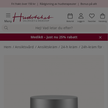
Fri frakt över 150 kr
|
Rådgivning av hudterapeuter
|
Bonus på allt
Önskel
Antal i
.
Va
An
.
Meny
Boka tid
Logga in
Favoriter
Varukorg
Medik8
– just nu 25% rabatt
Hem
Ansiktsvård
Ansiktskräm
24-h kräm
24h-kräm för m
Produktbilder