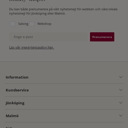
Du kan både prenumerera på vårt nyhetsmejl för webben och våra lokala
nyhetsmejl för Jönköping eller Malmö.
Välj vilken lista du vill prenumerera på:
Salong
Webshop
Ange e-post
Läs vår integritetspolicy här.
Information
Kundservice
Jönköping
Malmö