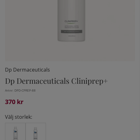
Dp Dermaceuticals
Dp Dermaceuticals Cliniprep+
Artnr:
DPD-CPREP-88
kelistan:
370
kr
Välj storlek: