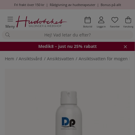
Fri frakt över 150 kr
|
Rådgivning av hudterapeuter
|
Bonus på allt
Önskel
Antal i
.
Va
An
.
Meny
Boka tid
Logga in
Favoriter
Varukorg
Medik8
– just nu 25% rabatt
Hem
Ansiktsvård
Ansiktsvatten
Ansiktsvatten för mogen hu
Produktbilder