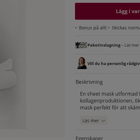
Lägg i va
•
Bonus på allt
• Skickas norm
Paketinslagning
– Läs mer &
Vill du ha personlig rådgi
Beskrivning
En sheet mask utformad f
kollagenproduktionen, ök
mask perfekt för att skä
Läs mer
Egenskaper