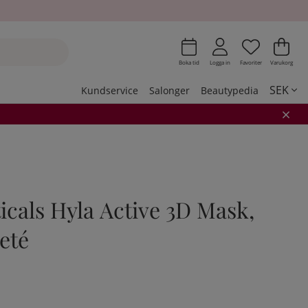
Önskeli
Antal i 
.
Var
Ant
.
Boka tid
Logga in
Favoriter
Varukorg
SEK
Kundservice
Salonger
Beautypedia
cals Hyla Active 3D Mask,
eté