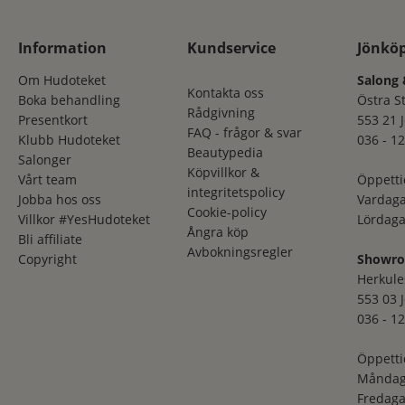
Information
Kundservice
Jönkö
Om Hudoteket
Salong 
Kontakta oss
Boka behandling
Östra S
Rådgivning
Presentkort
553 21 
FAQ - frågor & svar
Klubb Hudoteket
036 - 12
Beautypedia
Salonger
Köpvillkor &
Vårt team
Öppetti
integritetspolicy
Jobba hos oss
Vardaga
Cookie-policy
Villkor #YesHudoteket
Lördaga
Ångra köp
Bli affiliate
Avbokningsregler
Copyright
Showr
Herkule
553 03 
036 - 12
Öppetti
Måndag
Fredaga