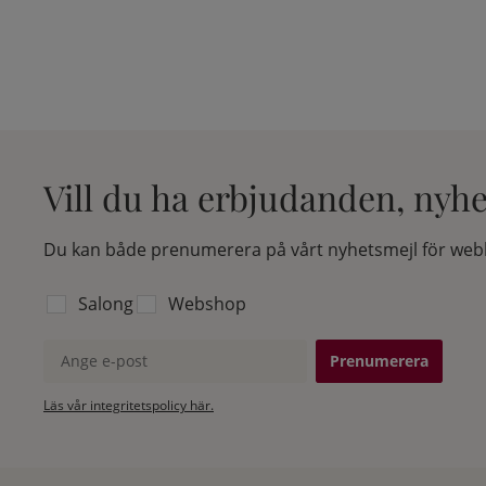
Vill du ha erbjudanden, nyh
Du kan både prenumerera på vårt nyhetsmejl för webb
Välj vilken lista du vill prenumerera på:
Salong
Webshop
Ange e-post
Läs vår integritetspolicy här.