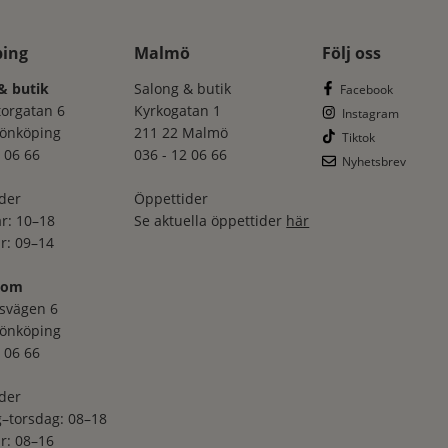
ping
Malmö
Följ oss
& butik
Salong & butik
Facebook
torgatan 6
Kyrkogatan 1
Instagram
Jönköping
211 22 Malmö
Tiktok
 06 66
036 - 12 06 66
Nyhetsbrev
der
Öppettider
r: 10–18
Se aktuella öppettider
här
r: 09–14
oom
svägen 6
Jönköping
 06 66
der
–torsdag: 08–18
r: 08–16