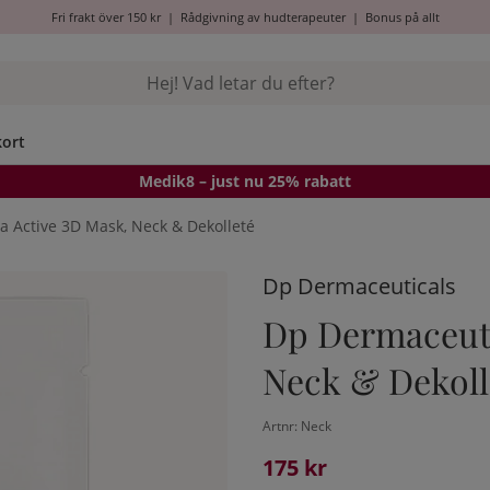
Fri frakt över 150 kr
|
Rådgivning av hudterapeuter
|
Bonus på allt
kort
Medik8
– just nu 25% rabatt
a Active 3D Mask, Neck & Dekolleté
Dp Dermaceuticals
Dp Dermaceuti
Neck & Dekoll
Artnr:
Neck
175
kr