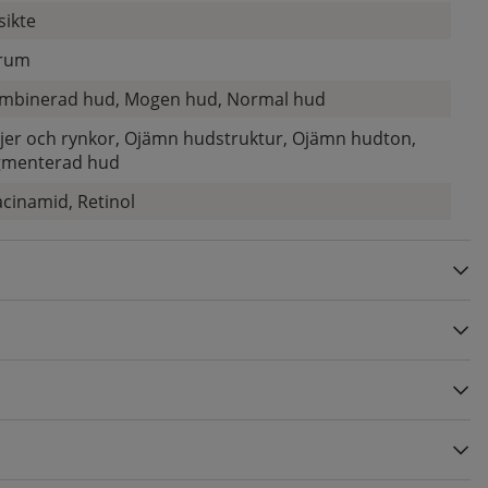
sikte
rum
mbinerad hud, Mogen hud, Normal hud
njer och rynkor, Ojämn hudstruktur, Ojämn hudton,
gmenterad hud
acinamid, Retinol