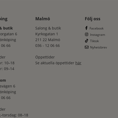
ping
Malmö
Följ oss
& butik
Salong & butik
Facebook
torgatan 6
Kyrkogatan 1
Instagram
Jönköping
211 22 Malmö
Tiktok
 06 66
036 - 12 06 66
Nyhetsbrev
der
Öppettider
r: 10–18
Se aktuella öppettider
här
r: 09–14
oom
svägen 6
Jönköping
 06 66
der
–torsdag: 08–18