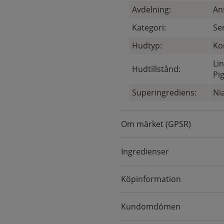
Avdelning:
An
Kategori:
Se
Hudtyp:
Ko
Li
Hudtillstånd:
Pi
Superingrediens:
Ni
Om märket (GPSR)
Ingredienser
Köpinformation
Kundomdömen