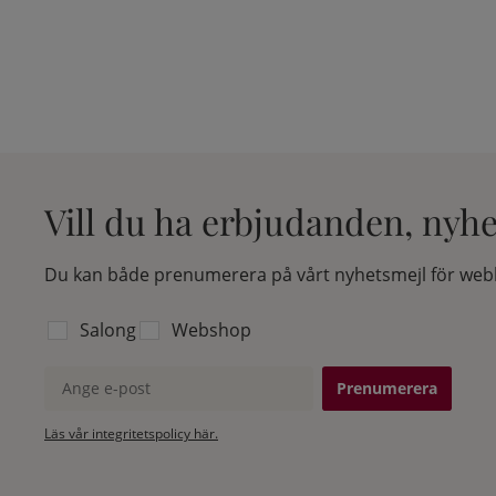
Vill du ha erbjudanden, nyh
Du kan både prenumerera på vårt nyhetsmejl för webb
Välj vilken lista du vill prenumerera på:
Salong
Webshop
Ange e-post
Läs vår integritetspolicy här.