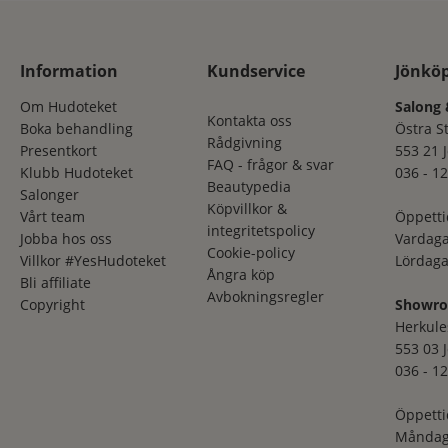
Information
Kundservice
Jönkö
Om Hudoteket
Salong 
Kontakta oss
Boka behandling
Östra S
Rådgivning
Presentkort
553 21 
FAQ - frågor & svar
Klubb Hudoteket
036 - 12
Beautypedia
Salonger
Köpvillkor &
Vårt team
Öppetti
integritetspolicy
Jobba hos oss
Vardaga
Cookie-policy
Villkor #YesHudoteket
Lördaga
Ångra köp
Bli affiliate
Avbokningsregler
Copyright
Showr
Herkule
553 03 
036 - 12
Öppetti
Måndag