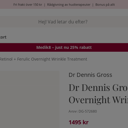
Fri frakt över 150 kr
|
Rådgivning av hudterapeuter
|
Bonus på allt
kort
Medik8
– just nu 25% rabatt
etinol + Ferulic Overnight Wrinkle Treatment
Dr Dennis Gross
Dr Dennis Gro
Overnight Wri
Artnr:
DG-572680
1495
kr