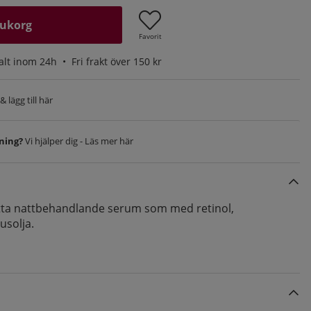
rukorg
Favorit
alt inom 24h •
Fri frakt över 150 kr
 lägg till här
vning?
Vi hjälper dig - Läs mer här
etta nattbehandlande serum som med retinol,
usolja.