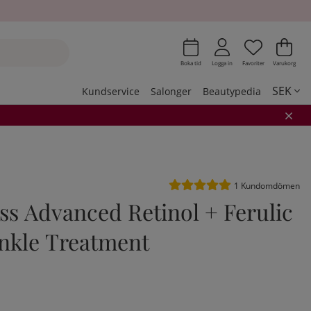
Önskeli
Antal i 
.
Var
Ant
.
Boka tid
Logga in
Favoriter
Varukorg
SEK
Kundservice
Salonger
Beautypedia
Medelbetyg 5 av 5 Antal be
1
Kundomdömen
ss Advanced Retinol + Ferulic
nkle Treatment