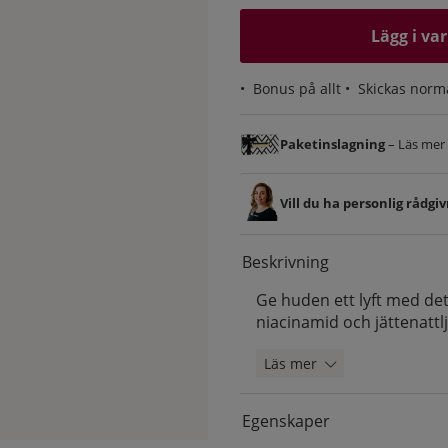
Lägg i va
•
Bonus på allt
• Skickas norm
Paketinslagning
– Läs mer &
Vill du ha personlig rådgi
Beskrivning
Ge huden ett lyft med d
niacinamid och jättenattlj
Läs mer
Egenskaper