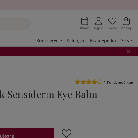
Önskeli
Antal i 
.
Var
Ant
.
Boka tid
Logga in
Favoriter
Varukorg
SEK
Kundservice
Salonger
Beautypedia
Medelbetyg 4 av 5 Antal be
1
Kundomdömen
k Sensiderm Eye Balm
rukorg