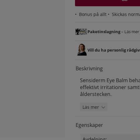
•
Bonus på allt
• Skickas norm
Paketinslagning
– Läs mer &
Vill du ha personlig rådgi
Beskrivning
Sensiderm Eye Balm beha
effektivt irritationer sa
ålderstecken.
Läs mer
Egenskaper
Avdelning: