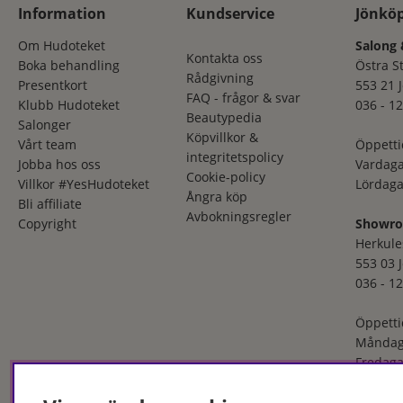
Information
Kundservice
Jönkö
Om Hudoteket
Salong 
Kontakta oss
Boka behandling
Östra S
Rådgivning
Presentkort
553 21 
FAQ - frågor & svar
Klubb Hudoteket
036 - 12
Beautypedia
Salonger
Köpvillkor &
Vårt team
Öppetti
integritetspolicy
Jobba hos oss
Vardaga
Cookie-policy
Villkor #YesHudoteket
Lördaga
Ångra köp
Bli affiliate
Avbokningsregler
Copyright
Showr
Herkule
553 03 
036 - 12
Öppetti
Måndag
Fredaga