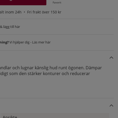
Favorit
alt inom 24h •
Fri frakt över 150 kr
 lägg till här
vning?
Vi hjälper dig - Läs mer här
ndlar och lugnar känslig hud runt ögonen. Dämpar
mtidigt som den stärker konturer och reducerar
Ansikte