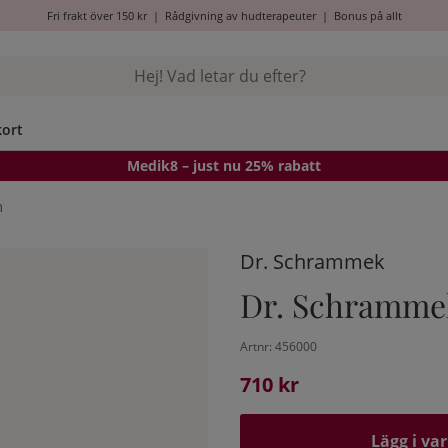
Fri frakt över 150 kr
|
Rådgivning av hudterapeuter
|
Bonus på allt
kort
Medik8
– just nu 25% rabatt
m
Dr. Schrammek
Dr. Schramme
Artnr:
456000
710
kr
Lägg i va