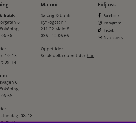
ping
Malmö
Följ oss
& butik
Salong & butik
Facebook
torgatan 6
Kyrkogatan 1
Instagram
Jönköping
211 22 Malmö
Tiktok
 06 66
036 - 12 06 66
Nyhetsbrev
der
Öppettider
r: 10–18
Se aktuella öppettider
här
r: 09–14
oom
svägen 6
Jönköping
 06 66
der
–torsdag: 08–18
r: 08–16