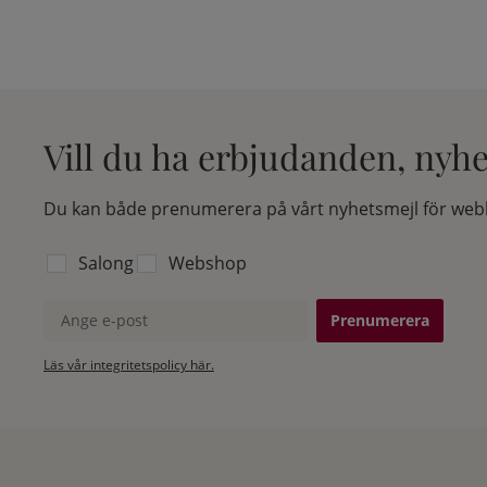
Vill du ha erbjudanden, nyh
Du kan både prenumerera på vårt nyhetsmejl för webb
Välj vilken lista du vill prenumerera på:
Salong
Webshop
Ange e-post
Läs vår integritetspolicy här.