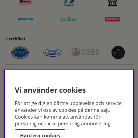
Certifikat
Vi använder cookies
För att ge dig en bättre upplevelse och service
Hudoteket erbjuder ett noga utvalt sortiment inom hudvård, hårvård och
använder vi oss av cookies på denna sajt.
makeup – både online och i butik. Med över 50 års erfarenhet och
Cookies kan komma att användas för
utbildade hudterapeuter hjälper vi dig att hitta rätt produkter och
personlig och icke personlig annonsering.
behandlingar för just dina behov. Handla enkelt på hudoteket.se eller
besök oss i Jönköping och Malmö.
Hantera cookies