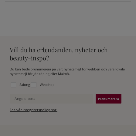
Vill du ha erbjudanden, nyheter och
beauty-inspo?
Du kan både prenumerera på vårt nyhetsmejl för webben och våra lokala
nyhetsmejl för Jönköping eller Malmö.
Välj vilken lista du vill prenumerera på:
Salong
Webshop
Ange e-post
Läs vår integritetspolicy här.