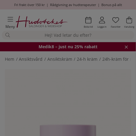
Fri frakt över 150 kr
|
Rådgivning av hudterapeuter
|
Bonus på allt
Önskel
Antal i
.
Va
An
.
Meny
Boka tid
Logga in
Favoriter
Varukorg
Medik8
– just nu 25% rabatt
Hem
Ansiktsvård
Ansiktskräm
24-h kräm
24h-kräm för m
Produktbilder