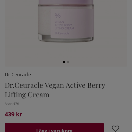
Dr.Ceuracle
Dr.Ceuracle Vegan Active Berry
kelistan:
Lifting Cream
Artnr:
676
439
kr
Lägg i varukorg