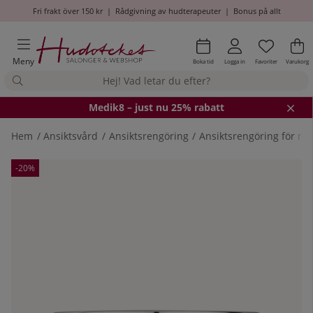
Fri frakt över 150 kr
|
Rådgivning av hudterapeuter
|
Bonus på allt
Önskel
Antal i
.
Va
An
.
Meny
Boka tid
Logga in
Favoriter
Varukorg
Medik8
– just nu 25% rabatt
Hem
Ansiktsvård
Ansiktsrengöring
Ansiktsrengöring för m
Produktbilder
-20%