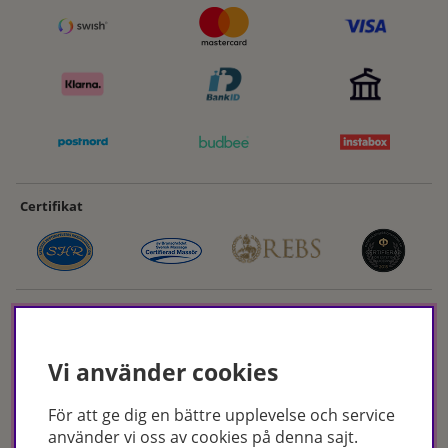
Certifikat
Vi använder cookies
För att ge dig en bättre upplevelse och service
Hudoteket erbjuder ett noga utvalt sortiment inom hudvård, hårvård och
använder vi oss av cookies på denna sajt.
makeup – både online och i butik. Med över 50 års erfarenhet och