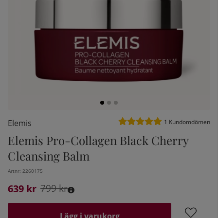
Medelbetyg 5 av 5 Antal be
Elemis
1
Kundomdömen
Elemis Pro-Collagen Black Cherry
kelistan:
Cleansing Balm
Artnr:
2260175
639
Ordinarie pris:
kr
799
kr
Lägg i varukorg