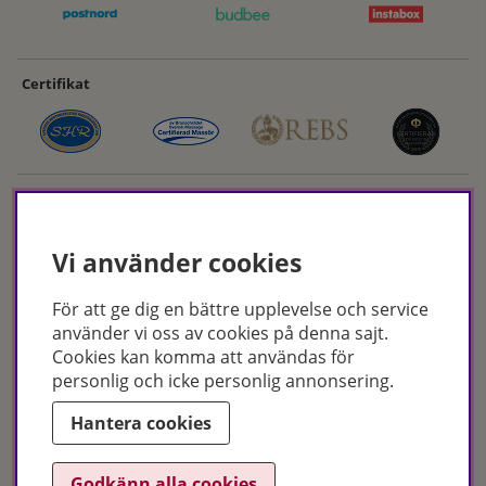
Certifikat
Vi använder cookies
För att ge dig en bättre upplevelse och service
Hudoteket erbjuder ett noga utvalt sortiment inom hudvård, hårvård och
använder vi oss av cookies på denna sajt.
makeup – både online och i butik. Med över 50 års erfarenhet och
Cookies kan komma att användas för
utbildade hudterapeuter hjälper vi dig att hitta rätt produkter och
personlig och icke personlig annonsering.
behandlingar för just dina behov. Handla enkelt på hudoteket.se eller
besök oss i Jönköping och Malmö.
Hantera cookies
Copyright © Hudoteket 2025
Godkänn alla cookies