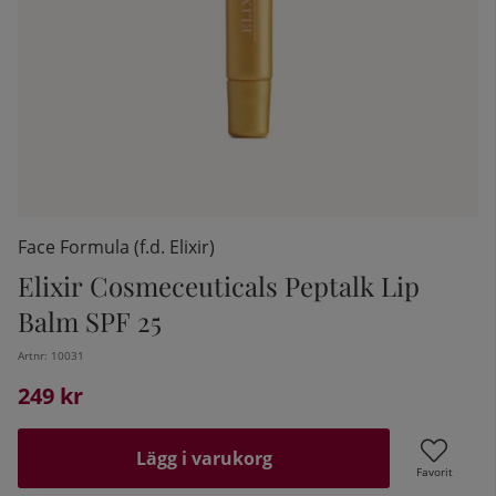
Face Formula (f.d. Elixir)
Elixir Cosmeceuticals Peptalk Lip
Balm SPF 25
kelistan:
Artnr:
10031
249
kr
Lägg i varukorg
Favorit