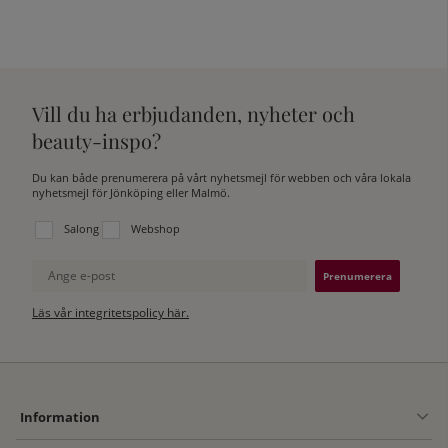
Vill du ha erbjudanden, nyheter och
beauty-inspo?
Du kan både prenumerera på vårt nyhetsmejl för webben och våra lokala
nyhetsmejl för Jönköping eller Malmö.
Välj vilken lista du vill prenumerera på:
Salong
Webshop
Ange e-post
Läs vår integritetspolicy här.
Information