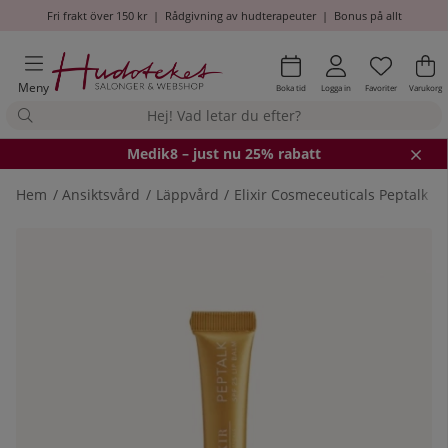
Fri frakt över 150 kr
|
Rådgivning av hudterapeuter
|
Bonus på allt
Önskel
Antal i
.
Va
An
.
Meny
Boka tid
Logga in
Favoriter
Varukorg
Medik8
– just nu 25% rabatt
Hem
Ansiktsvård
Läppvård
Elixir Cosmeceuticals Peptalk L
Produktbilder